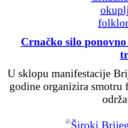
Crnačko silo ponovno o
t
U sklopu manifestacije Br
godine organizira smotru f
održat