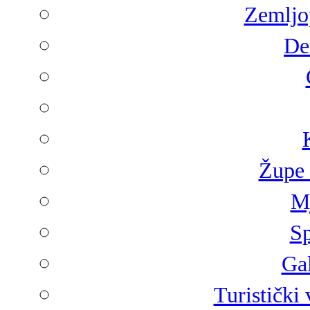
Zemljop
De
Župe 
Mj
Sp
Gal
Turistički 