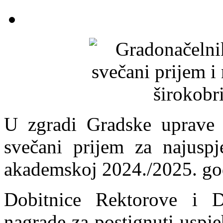
U zgradi Gradske uprave 
svečani prijem za najuspje
akademskoj 2024./2025. go
Dobitnice Rektorove i D
nagrade za postignuti uspj