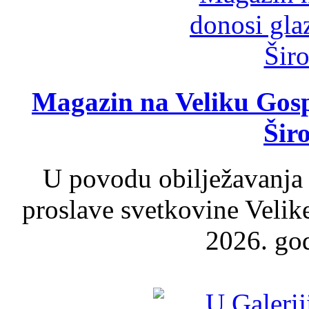
Magazin na Veliku Gosp
Šir
U povodu obilježavanja
proslave svetkovine Velik
2026. god