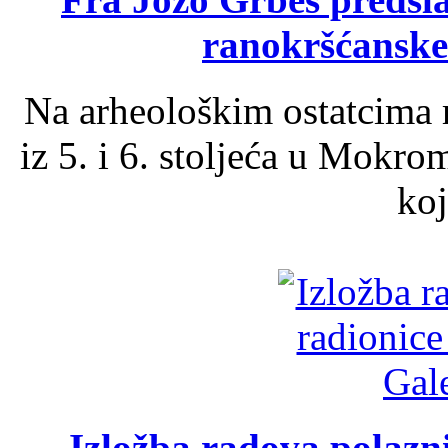
ranokršćanske
Na arheološkim ostatcima 
iz 5. i 6. stoljeća u Mokro
koj
Izložba radova polazn