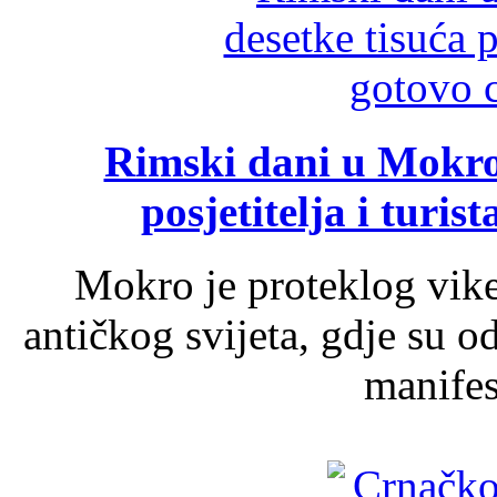
Rimski dani u Mokrom
posjetitelja i turist
Mokro je proteklog vik
antičkog svijeta, gdje su 
manifest