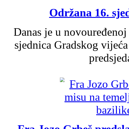
Održana 16. sje
Danas je u novouređenoj 
sjednica Gradskog vijeća
predsjed
Fra Jozo Grbeš predsla