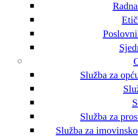
Radna 
Eti
Poslovni
Sjed
G
Služba za opću
Slu
S
Služba za pros
Služba za imovinsko-