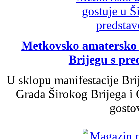
Metkovsko amatersko k
Brijegu s pr
U sklopu manifestacije Bri
Grada Širokog Brijega i 
gosto