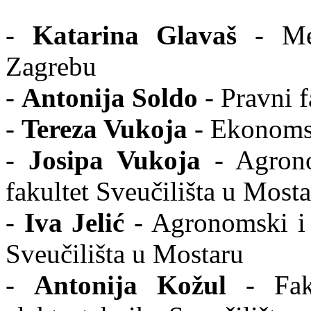
-
Katarina Glavaš
- Med
Zagrebu
-
Antonija Soldo
- Pravni f
-
Tereza Vukoja
- Ekonomsk
-
Josipa Vukoja
- Agrono
fakultet Sveučilišta u Most
-
Iva Jelić
- Agronomski i 
Sveučilišta u Mostaru
-
Antonija Kožul
- Faku