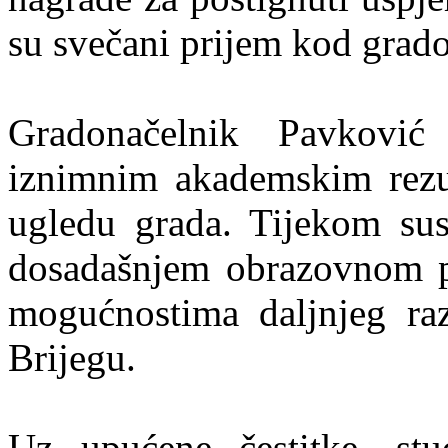
su svečani prijem kod grad
Gradonačelnik Pavković
iznimnim akademskim rezul
ugledu grada. Tijekom sus
dosadašnjem obrazovnom p
mogućnostima daljnjeg ra
Brijegu.
Uz upućene čestitke, stu