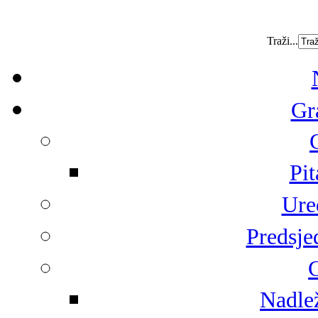
Traži...
Gr
Pit
Ure
Predsje
G
Nadlež