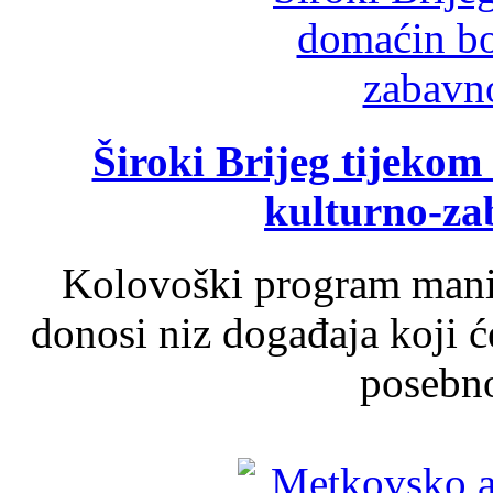
Široki Brijeg tijeko
kulturno-z
Kolovoški program manif
donosi niz događaja koji ć
posebno