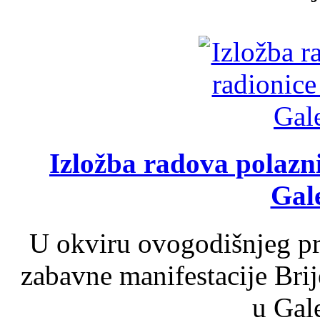
Izložba radova polazn
Gale
U okviru ovogodišnjeg pr
zabavne manifestacije Brij
u Gale