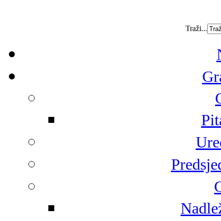
Traži...
Gr
Pit
Ure
Predsje
G
Nadlež