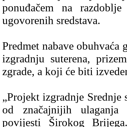
ponuđačem na razdoblje 
ugovorenih sredstava.
Predmet nabave obuhvaća gr
izgradnju suterena, prizem
zgrade, a koji će biti izved
„Projekt izgradnje Srednje 
od značajnijih ulaganja
povijesti Širokog Brijeg