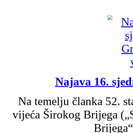
Najava 16. sjed
Na temelju članka 52. s
vijeća Širokog Brijega (
Brijega“,