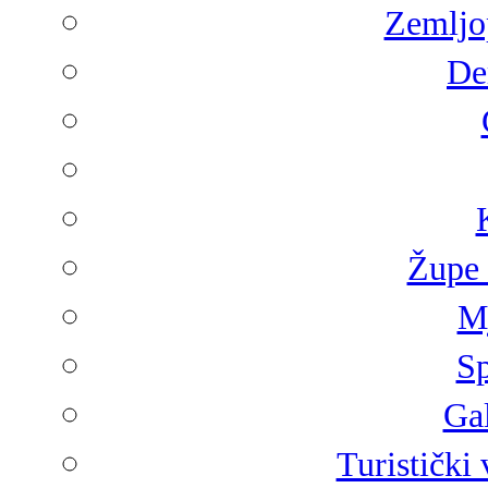
Zemljop
De
Župe 
Mj
Sp
Gal
Turistički 