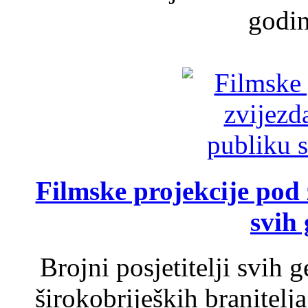
godin
Filmske projekcije pod
svih 
Brojni posjetitelji svih 
širokobrijeških branitel