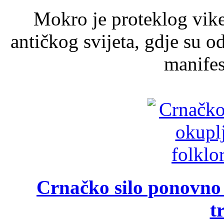
Mokro je proteklog vik
antičkog svijeta, gdje su 
manifest
Crnačko silo ponovno o
t