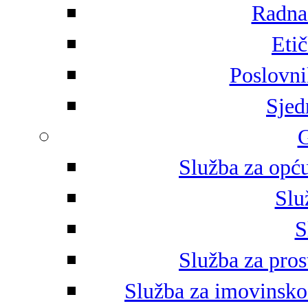
Radna 
Eti
Poslovni
Sjed
G
Služba za opću
Slu
S
Služba za pros
Služba za imovinsko-