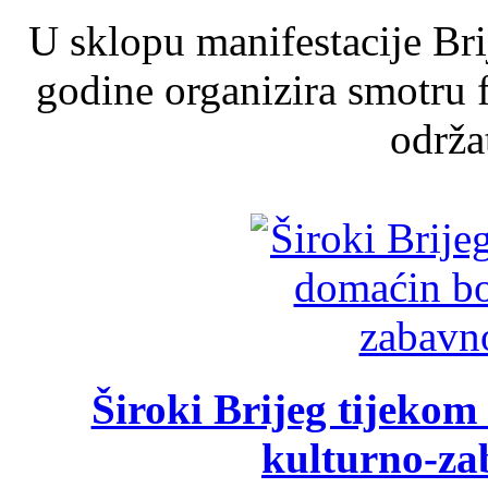
U sklopu manifestacije Br
godine organizira smotru f
održat
Široki Brijeg tijeko
kulturno-z