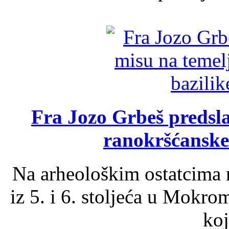
Fra Jozo Grbeš predsla
ranokršćanske
Na arheološkim ostatcima 
iz 5. i 6. stoljeća u Mokro
koj