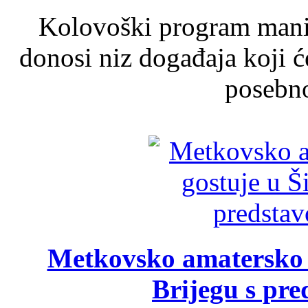
Kolovoški program manif
donosi niz događaja koji ć
posebno
Metkovsko amatersko k
Brijegu s pr