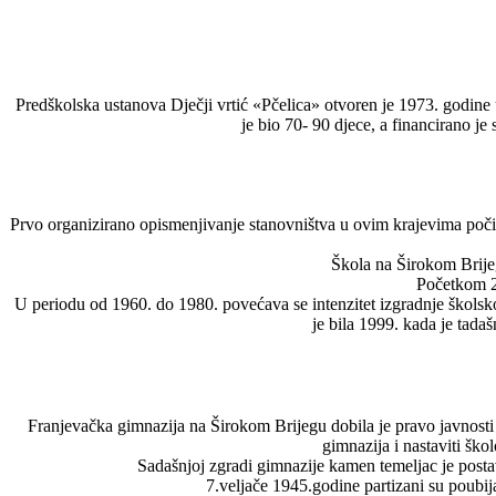
Predškolska ustanova Dječji vrtić «Pčelica» otvoren je 1973. godine 
je bio 70- 90 djece, a financirano je 
Prvo organizirano opismenjivanje stanovništva u ovim krajevima počin
Škola na Širokom Brijeg
Početkom 20
U periodu od 1960. do 1980. povećava se intenzitet izgradnje školskog
je bila 1999. kada je tada
Franjevačka gimnazija na Širokom Brijegu dobila je pravo javnosti 
gimnazija i nastaviti ško
Sadašnjoj zgradi gimnazije kamen temeljac je posta
7.veljače 1945.godine partizani su poubija