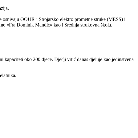
zija.
 se osnivaju OOUR-i Strojarsko-elektro prometne struke (MESS) i
ime «Fra Dominik Mandić» kao i Srednja strukovna škola.
i kapaciteti oko 200 djece. Dječji vrtić danas djeluje kao jedinstvena
elatnika.