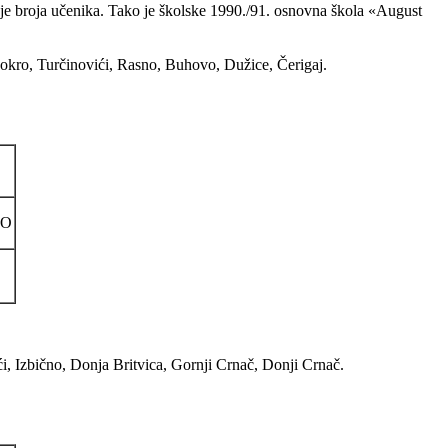
e broja učenika. Tako je školske 1990./91. osnovna škola «August
 Mokro, Turčinovići, Rasno, Buhovo, Dužice, Čerigaj.
NO
i, Izbično, Donja Britvica, Gornji Crnač, Donji Crnač.