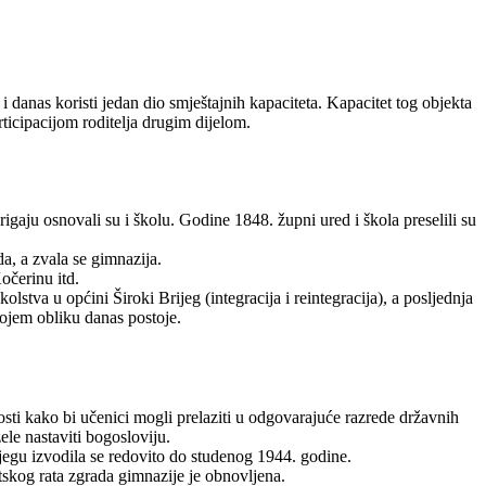
danas koristi jedan dio smještajnih kapaciteta. Kapacitet tog objekta
articipacijom roditelja drugim dijelom.
aju osnovali su i školu. Godine 1848. župni ured i škola preselili su
a, a zvala se gimnazija.
očerinu itd.
tva u općini Široki Brijeg (integracija i reintegracija), a posljednja
kojem obliku danas postoje.
sti kako bi učenici mogli prelaziti u odgovarajuće razrede državnih
ele nastaviti bogosloviju.
jegu izvodila se redovito do studenog 1944. godine.
etskog rata zgrada gimnazije je obnovljena.