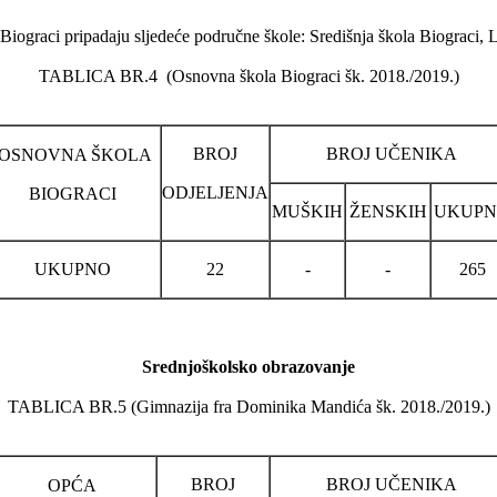
Biograci pripadaju sljedeće područne škole: Središnja škola Biograci, Lj
TABLICA BR.4 (Osnovna škola Biograci šk. 2018./2019.)
BROJ
BROJ UČENIKA
OSNOVNA ŠKOLA
ODJELJENJA
BIOGRACI
MUŠKIH
ŽENSKIH
UKUP
UKUPNO
22
-
-
265
Srednjoškolsko obrazovanje
TABLICA BR.5 (Gimnazija fra Dominika Mandića šk. 2018./2019.)
BROJ
BROJ UČENIKA
OPĆA