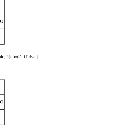
NO
, Ljubotići i Privalj.
NO