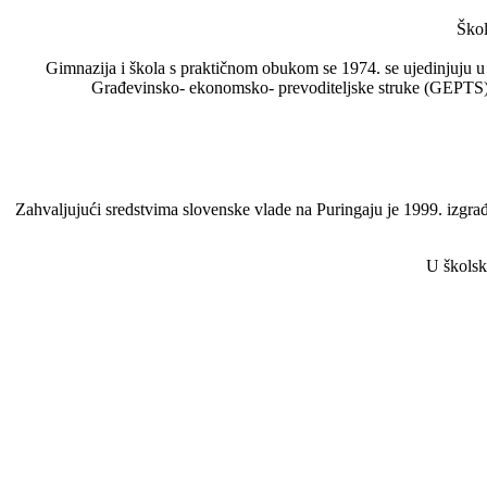
Škol
Gimnazija i škola s praktičnom obukom se 1974. se ujedinjuju u
Građevinsko- ekonomsko- prevoditeljske struke (GEPTS).
Zahvaljujući sredstvima slovenske vlade na Puringaju je 1999. izgrađe
U školsk