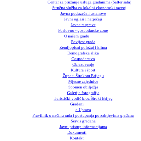
Centar za pružanje usluga građanima (Šalter sala)
Stručna služba za lokalni ekonomski razvoj
Javna poduzeća i ustanove
Javni oglasi i natječaji
Javne rasprave
Poslovno - gospodarske zone
O našem gradu
Povijest grada
Zemljopisni položaj i klima
Demografska slika
Gospodarstvo
Obrazovanje
Kultura i šport
Župe u Širokom Brijegu
Mjesne zajednice
Spomen obilježja
Galerija fotografija
Turistički vodič kroz Široki Brijeg
Građani
e-Uprava
Pravilnik o načinu rada i postupanja po zahtjevima građana
Servis građana
Javni pristup informacijama
Dokumenti
Kontakt