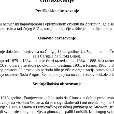
Predškolsko obrazovanje
u namjenski napravljenom i opremljenom objektu na Zorićevini gdje se i 
sredstvima tadašnjeg SIZ-a, socijalne i dječje zaštite jednim dijelom i p
Osnovno obrazovanje
je dolaskom franjevaca na Čerigaj 1844. godine. Uz župni ured na Čerig
se s Čerigaja na Široki Brijeg.
u od 1879. - 1884. imala je četiri razreda, a od 1884.- 1888. šest razred
. st. otvaraju se škole po okolnim mjestima: 1901. u Rasnu, 1903. u K
 prostora. U proteklom periodu bilo je više reorganizacija osnovnog škols
šnja osnovna škola August Šenoa podijeljena na četiri osnovne škole u 
Srednjoškolsko obrazovanje
1918. godine. Franjevcima je bilo stalo da Gimnazija dobije pravi javno
lovanje na visokim školama, da se mogu školovati i oni učenici koji ne ž
vljen 1924. Nastava u Franjevačkoj klasičnoj gimnaziji na Širokom Bri
li sve profesore gimnazije, a gimnaziju spalili i uništili. Iza drugog svj