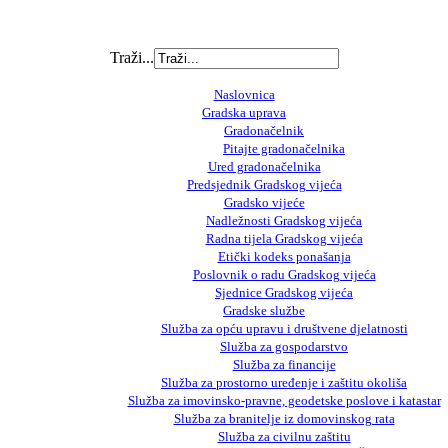
Traži...
Naslovnica
Gradska uprava
Gradonačelnik
Pitajte gradonačelnika
Ured gradonačelnika
Predsjednik Gradskog vijeća
Gradsko vijeće
Nadležnosti Gradskog vijeća
Radna tijela Gradskog vijeća
Etički kodeks ponašanja
Poslovnik o radu Gradskog vijeća
Sjednice Gradskog vijeća
Gradske službe
Služba za opću upravu i društvene djelatnosti
Služba za gospodarstvo
Služba za financije
Služba za prostorno uređenje i zaštitu okoliša
Služba za imovinsko-pravne, geodetske poslove i katastar
Služba za branitelje iz domovinskog rata
Služba za civilnu zaštitu