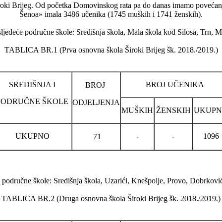
oki Brijeg. Od početka Domovinskog rata pa do danas imamo povećanj
Šenoa» imala 3486 učenika (1745 muških i 1741 ženskih).
sljedeće područne škole: Središnja škola, Mala škola kod Silosa, Trn,
TABLICA BR.1 (Prva osnovna škola Široki Brijeg šk. 2018./2019.)
SREDIŠNJA I
BROJ UČENIKA
BROJ
PODRUČNE ŠKOLE
ODJELJENJA
MUŠKIH
ŽENSKIH
UKUP
UKUPNO
-
-
1096
71
e područne škole: Središnja škola, Uzarići, Knešpolje, Provo, Dobrković
TABLICA BR.2 (Druga osnovna škola Široki Brijeg šk. 2018./2019.)