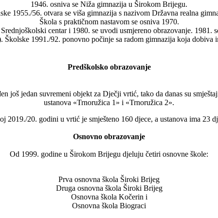
1946. osniva se Niža gimnazija u Širokom Brijegu.
ske 1955./56. otvara se viša gimnazija s nazivom Državna realna gimna
Škola s praktičnom nastavom se osniva 1970.
 Srednjoškolski centar i 1980. se uvodi usmjereno obrazovanje. 1981.
 Školske 1991./92. ponovno počinje sa radom gimnazija koja dobiva 
Predškolsko obrazovanje
n još jedan suvremeni objekt za Dječji vrtić, tako da danas su smještajn
ustanova «Trnoružica 1» i «Trnoružica 2».
oj 2019./20. godini u vrtić je smješteno 160 djece, a ustanova ima 23 dj
Osnovno obrazovanje
Od 1999. godine u Širokom Brijegu djeluju četiri osnovne škole:
Prva osnovna škola Široki Brijeg
Druga osnovna škola Široki Brijeg
Osnovna škola Kočerin i
Osnovna škola Biograci