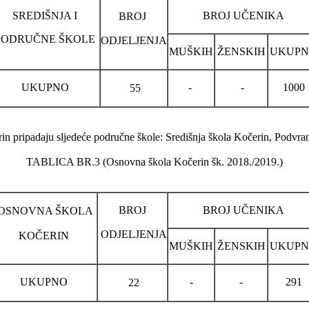
SREDIŠNJA I
BROJ UČENIKA
BROJ
PODRUČNE ŠKOLE
ODJELJENJA
MUŠKIH
ŽENSKIH
UKUP
UKUPNO
-
-
1000
55
n pripadaju sljedeće područne škole: Središnja škola Kočerin, Podvranić
TABLICA BR.3 (Osnovna škola Kočerin šk. 2018./2019.)
BROJ
BROJ UČENIKA
OSNOVNA ŠKOLA
ODJELJENJA
KOČERIN
MUŠKIH
ŽENSKIH
UKUP
UKUPNO
-
-
291
22