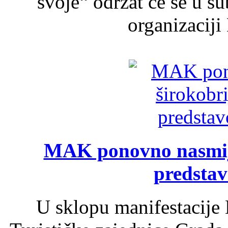
svoje“ održat će se u s
organizaciji
MAK ponovno nasmija
predsta
U sklopu manifestacije 