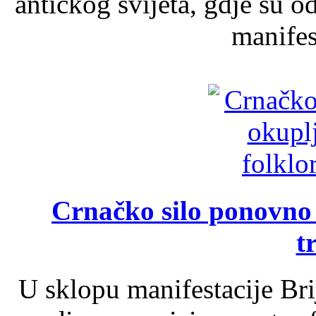
antičkog svijeta, gdje su 
manifest
Crnačko silo ponovno o
t
U sklopu manifestacije Br