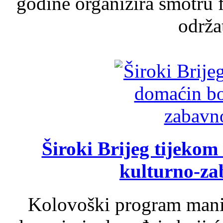
godine organizira smotru f
održat
Široki Brijeg tijeko
kulturno-z
Kolovoški program manif