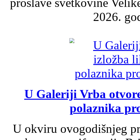
proslave svetkovine Velik
2026. god
U Galeriji Vrba otvor
polaznika pr
U okviru ovogodišnjeg pr