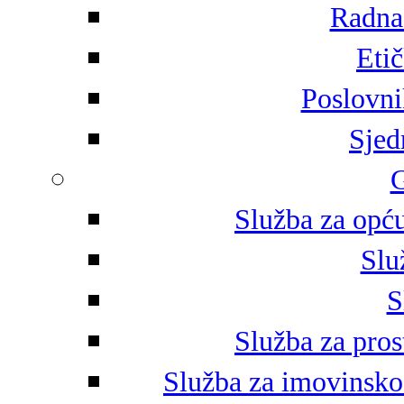
Radna 
Eti
Poslovni
Sjed
G
Služba za opću
Slu
S
Služba za pros
Služba za imovinsko-