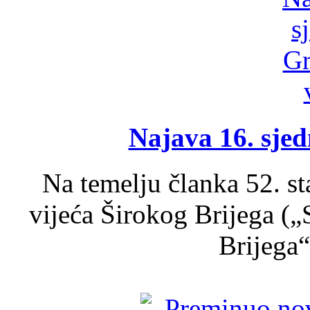
Najava 16. sjed
Na temelju članka 52. s
vijeća Širokog Brijega (
Brijega“,