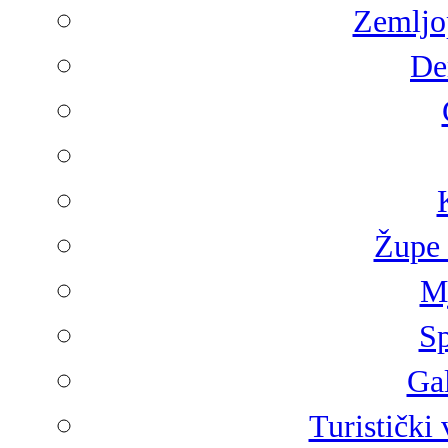
Zemljop
De
Župe 
Mj
Sp
Gal
Turistički 