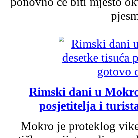
ponovno će biti mjesto ok
pjesme
Rimski dani u Mokrom
posjetitelja i turist
Mokro je proteklog vik