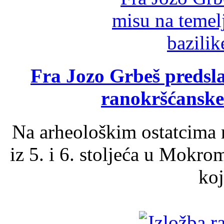
Fra Jozo Grbeš predsla
ranokršćanske
Na arheološkim ostatcima 
iz 5. i 6. stoljeća u Mokro
koj