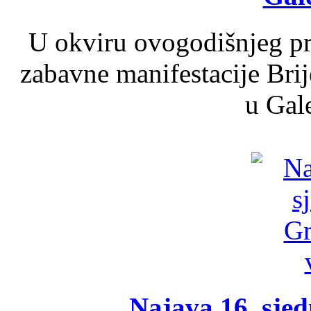
U okviru ovogodišnjeg pr
zabavne manifestacije Brij
u Gale
Najava 16. sjed