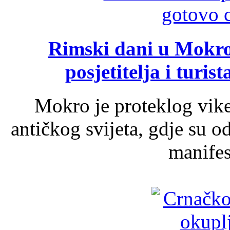
Rimski dani u Mokrom
posjetitelja i turist
Mokro je proteklog vik
antičkog svijeta, gdje su 
manifest