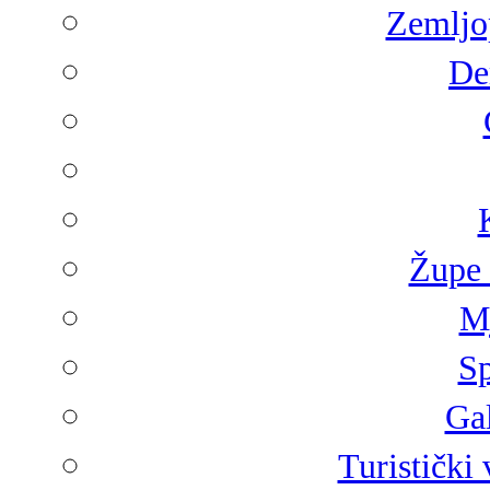
Zemljop
De
Župe 
Mj
Sp
Gal
Turistički 