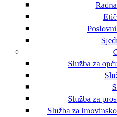
Radna 
Eti
Poslovni
Sjed
G
Služba za opću
Slu
S
Služba za pros
Služba za imovinsko-