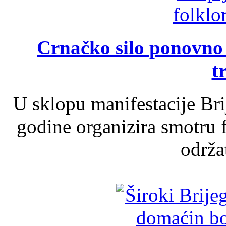
Crnačko silo ponovno o
t
U sklopu manifestacije Br
godine organizira smotru f
održat