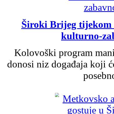
Široki Brijeg tijeko
kulturno-z
Kolovoški program manif
donosi niz događaja koji ć
posebno