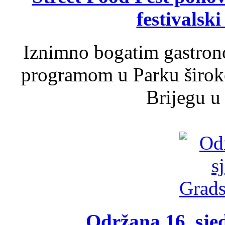
festivalski
Iznimno bogatim gastron
programom u Parku široko
Brijegu u 
Održana 16. sje