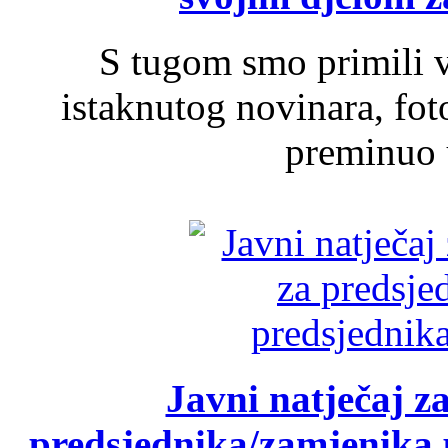
S tugom smo primili v
istaknutog novinara, foto
preminuo u
Javni natječaj z
predsjednika/zamjenika 