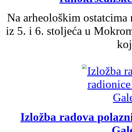
Na arheološkim ostatcima 
iz 5. i 6. stoljeća u Mokro
koj
Izložba radova polazn
Gale