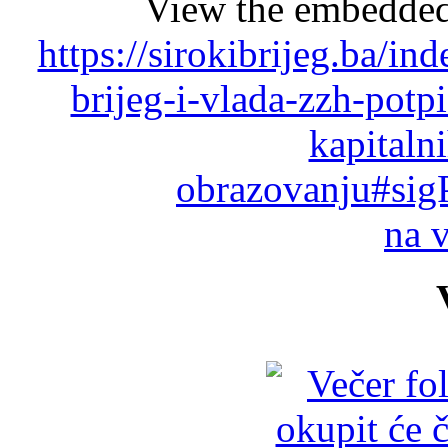
View the embedded 
https://sirokibrijeg.ba/in
brijeg-i-vlada-zzh-potp
kapitaln
obrazovanju#sig
na 