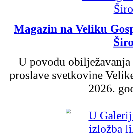
Magazin na Veliku Gosp
Šir
U povodu obilježavanja
proslave svetkovine Velik
2026. god