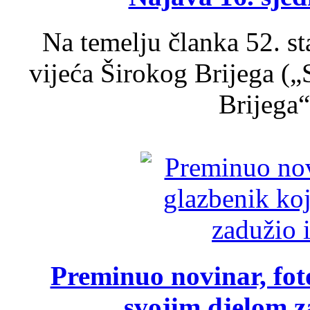
Na temelju članka 52. s
vijeća Širokog Brijega (
Brijega“,
Preminuo novinar, foto
svojim djelom za