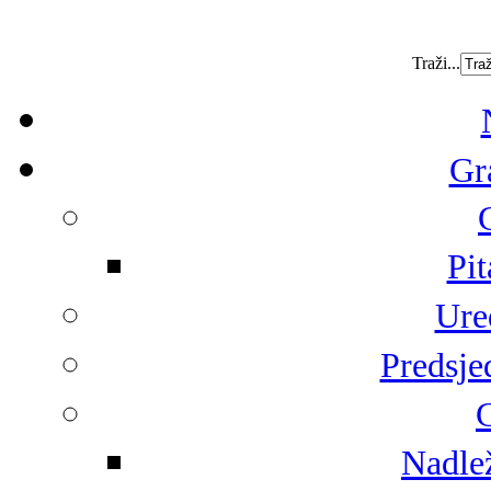
Traži...
Gr
Pit
Ure
Predsje
G
Nadlež