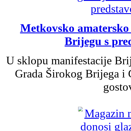
Metkovsko amatersko k
Brijegu s pr
U sklopu manifestacije Bri
Grada Širokog Brijega i 
gosto