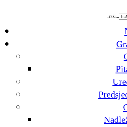
Traži...
Gr
Pit
Ure
Predsje
G
Nadlež