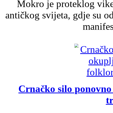
Mokro je proteklog vik
antičkog svijeta, gdje su 
manifest
Crnačko silo ponovno o
t