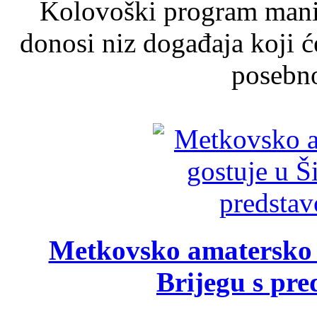
Kolovoški program manif
donosi niz događaja koji ć
posebno
Metkovsko amatersko k
Brijegu s pr