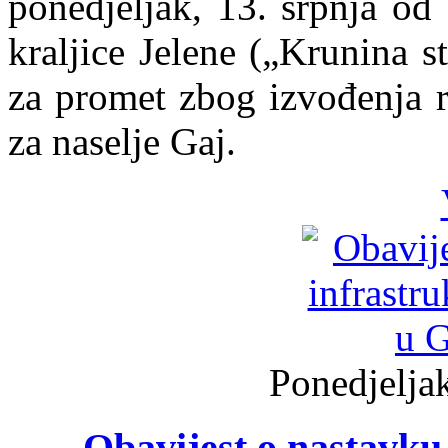
ponedjeljak, 13. srpnja od
kraljice Jelene („Krunina s
za promet zbog izvođenja r
za naselje Gaj.
Ponedjeljak
Obavijest o nastavku