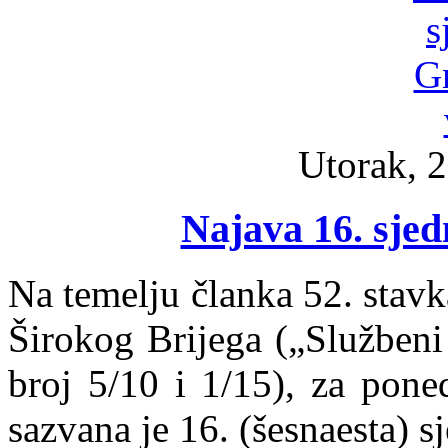
Utorak, 2
Najava 16. sjed
Na temelju članka 52. stav
Širokog Brijega („Službeni
broj 5/10 i 1/15), za pone
sazvana je 16. (šesnaesta) s