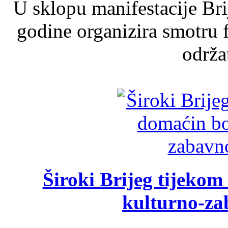
U sklopu manifestacije Br
godine organizira smotru f
održat
Široki Brijeg tijeko
kulturno-z