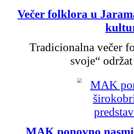
Večer folklora u Jarama
kultu
Tradicionalna večer f
svoje“ održat 
MAK ponovno nasmija