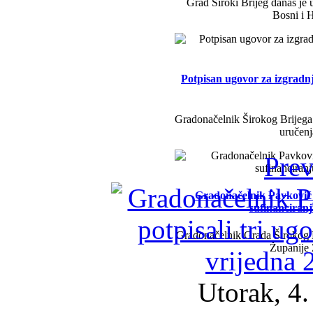
Grad Široki Brijeg danas je 
Bosni i H
Potpisan ugovor za izgradn
Gradonačelnik Širokog Brijega 
uručenj
Prev
Gradonačelnik Pavković i 
sufinanciran
Gradonačelnik Grada Širokog B
Županije
Utorak, 4