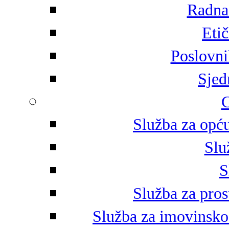
Radna 
Eti
Poslovni
Sjed
G
Služba za opću
Slu
S
Služba za pros
Služba za imovinsko-