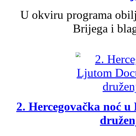
U okviru programa obil
Brijega i bla
2. Hercegovačka noć u 
druženj