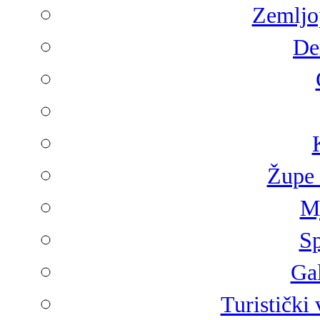
Zemljop
De
Župe 
Mj
Sp
Gal
Turistički 