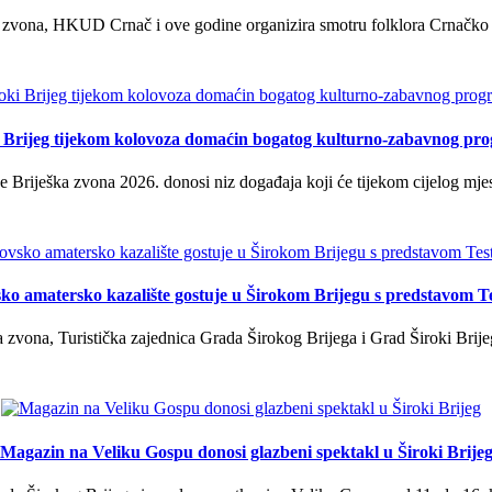
 zvona, HKUD Crnač i ove godine organizira smotru folklora Crnačko sil
i Brijeg tijekom kolovoza domaćin bogatog kulturno-zabavnog pr
 Briješka zvona 2026. donosi niz događaja koji će tijekom cijelog mjes
ko amatersko kazalište gostuje u Širokom Brijegu s predstavom T
 zvona, Turistička zajednica Grada Širokog Brijega i Grad Široki Brije
Magazin na Veliku Gospu donosi glazbeni spektakl u Široki Brije