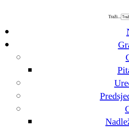
Traži...
Gr
Pit
Ure
Predsje
G
Nadlež