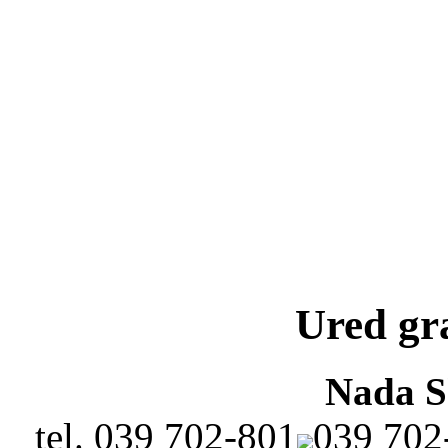
Ured gr
Nada 
tel.
039 702-801
039 702