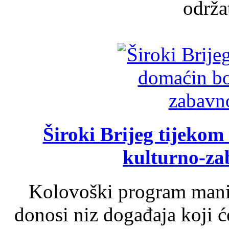
održat
Široki Brijeg tijeko
kulturno-z
Kolovoški program manif
donosi niz događaja koji ć