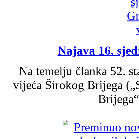
Najava 16. sjed
Na temelju članka 52. s
vijeća Širokog Brijega (
Brijega“,