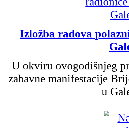
Izložba radova polazn
Gale
U okviru ovogodišnjeg pr
zabavne manifestacije Brij
u Gale