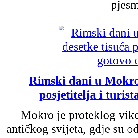
pjesme
Rimski dani u Mokrom
posjetitelja i turist
Mokro je proteklog vik
antičkog svijeta, gdje su 