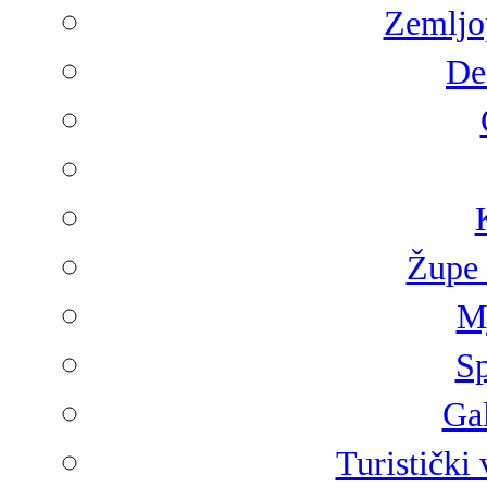
Zemljop
De
Župe 
Mj
Sp
Gal
Turistički 