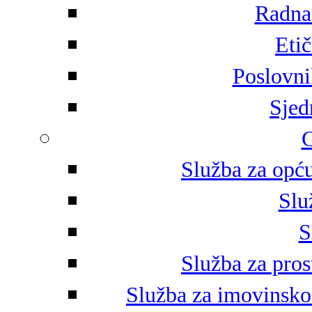
Radna 
Eti
Poslovni
Sjed
G
Služba za opću
Slu
S
Služba za pros
Služba za imovinsko-