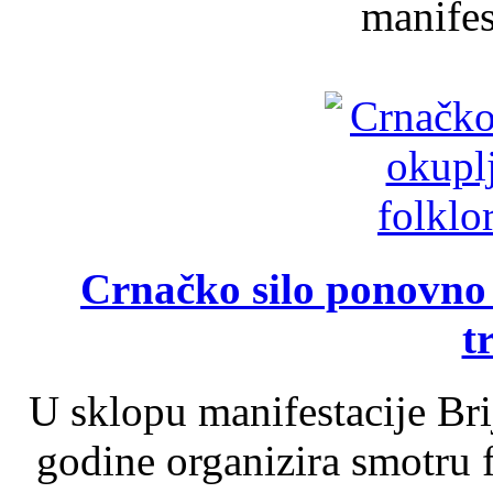
manifest
Crnačko silo ponovno o
t
U sklopu manifestacije Br
godine organizira smotru f