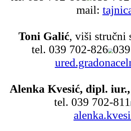
mail:
tajnic
Toni Galić
, viši stručn
tel.
039 702-826
039
ured.gradonacel
Alenka Kvesić, dipl. iur.
tel.
039 702-811
alenka.kves