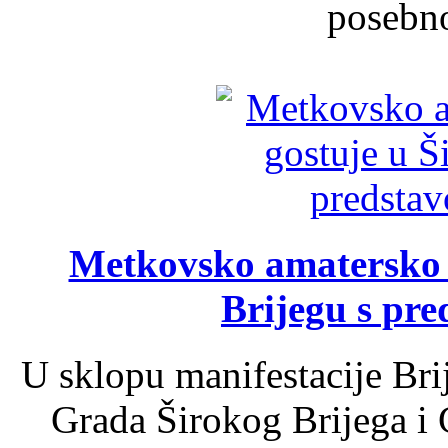
posebno
Metkovsko amatersko k
Brijegu s pr
U sklopu manifestacije Bri
Grada Širokog Brijega i 