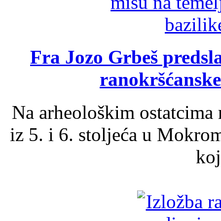
Fra Jozo Grbeš predsla
ranokršćanske
Na arheološkim ostatcima 
iz 5. i 6. stoljeća u Mokro
koj