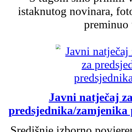
istaknutog novinara, foto
preminuo u
Javni natječaj z
predsjednika/zamjenika 
Središnje izborno povjere