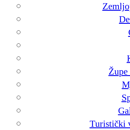
Zemljop
De
Župe 
Mj
Sp
Gal
Turistički 