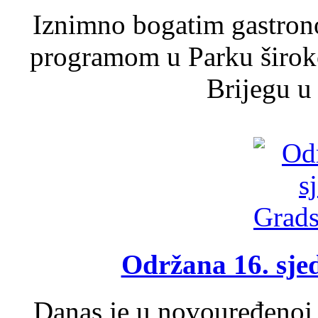
Iznimno bogatim gastron
programom u Parku široko
Brijegu u 
Održana 16. sje
Danas je u novouređenoj 