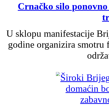
Crnačko silo ponovno o
t
U sklopu manifestacije Br
godine organizira smotru f
održat