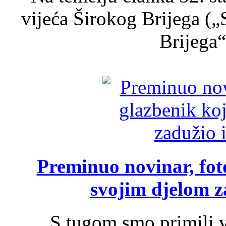
vijeća Širokog Brijega (
Brijega“,
Preminuo novinar, foto
svojim djelom za
S tugom smo primili v