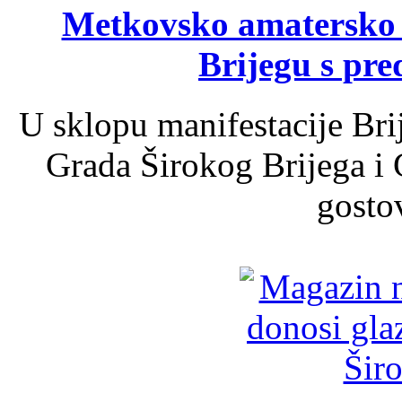
Metkovsko amatersko k
Brijegu s pr
U sklopu manifestacije Bri
Grada Širokog Brijega i 
gosto