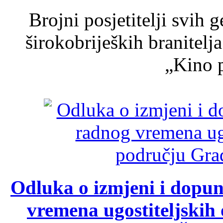
Brojni posjetitelji svih 
širokobrijeških branitel
„Kino p
Odluka o izmjeni i dopu
vremena ugostiteljskih