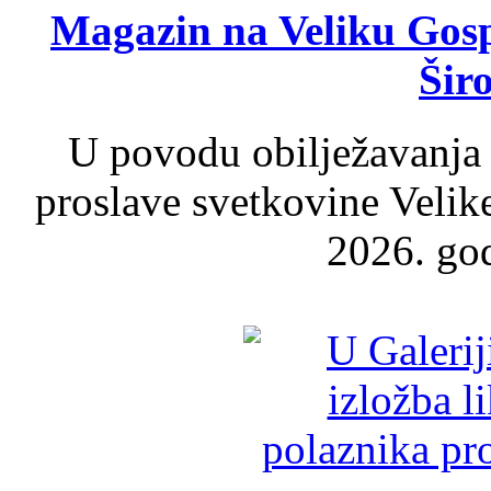
Magazin na Veliku Gosp
Šir
U povodu obilježavanja
proslave svetkovine Velik
2026. god