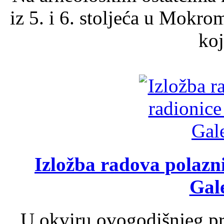
iz 5. i 6. stoljeća u Mokro
koj
Izložba radova polazn
Gale
U okviru ovogodišnjeg pr