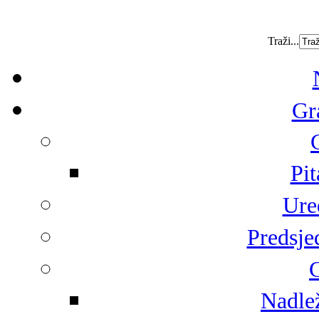
Traži...
Gr
Pit
Ure
Predsje
G
Nadlež