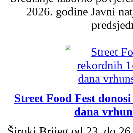
2026. godine Javni nat
predsjed
Street Food Fest donosi 
dana vrhun
Široki Brijeg od 23. do 26