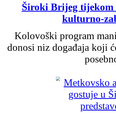
Široki Brijeg tijeko
kulturno-z
Kolovoški program manif
donosi niz događaja koji ć
posebno