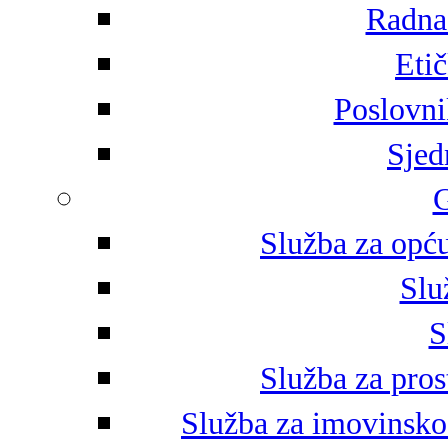
Radna 
Eti
Poslovni
Sjed
G
Služba za opću
Slu
S
Služba za pros
Služba za imovinsko-