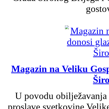
gosto
Magazin na Veliku Gosp
Šir
U povodu obilježavanja
proslave svetkovine Velik