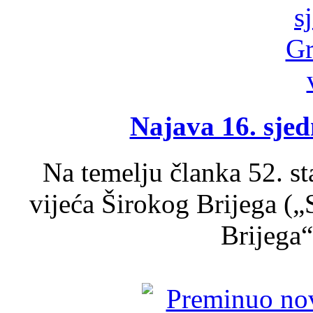
Najava 16. sjed
Na temelju članka 52. s
vijeća Širokog Brijega (
Brijega“,