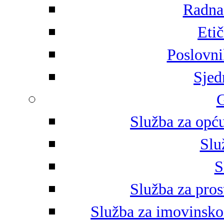
Radna 
Eti
Poslovni
Sjed
G
Služba za opću
Slu
S
Služba za pros
Služba za imovinsko-