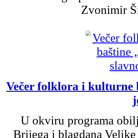
Zvonimir Šir
Večer folklora i kulturne 
j
U okviru programa obil
Brijega i blagdana Velike