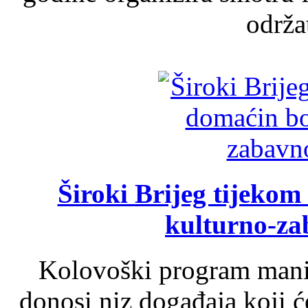
održat
Široki Brijeg tijeko
kulturno-z
Kolovoški program manif
donosi niz događaja koji ć