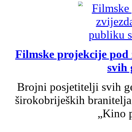
Filmske projekcije pod
svih 
Brojni posjetitelji svih 
širokobrijeških branitel
„Kino p