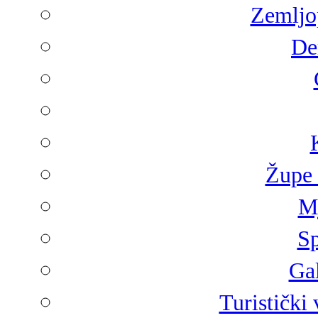
Zemljop
De
Župe 
Mj
Sp
Gal
Turistički 