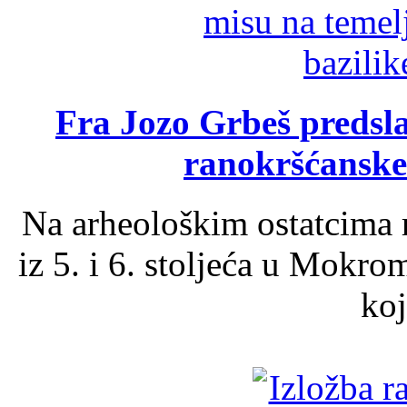
Fra Jozo Grbeš predsla
ranokršćanske
Na arheološkim ostatcima 
iz 5. i 6. stoljeća u Mokro
koj