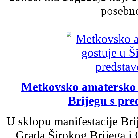
posebno
Metkovsko amatersko k
Brijegu s pr
U sklopu manifestacije Bri
Grada Širokog Brijega i 