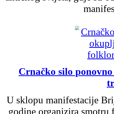
manifest
Crnačko silo ponovno o
t
U sklopu manifestacije Br
godine organizira smotru f