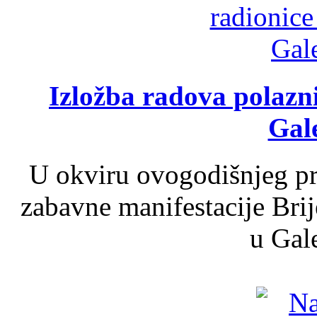
Izložba radova polazn
Gale
U okviru ovogodišnjeg pr
zabavne manifestacije Brij
u Gale