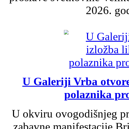
2026. god
U Galeriji Vrba otvor
polaznika pr
U okviru ovogodišnjeg pr
zabavne manifestacije Bri