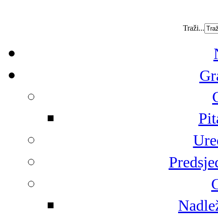
Traži...
Gr
Pit
Ure
Predsje
G
Nadlež