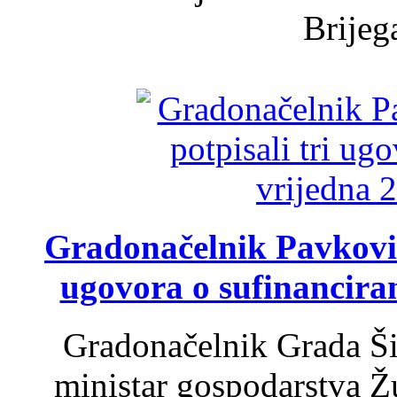
Brijega
Gradonačelnik Pavković 
ugovora o sufinancira
Gradonačelnik Grada Ši
ministar gospodarstva 