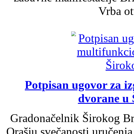
Vrba ot
Potpisan ugovor za i
dvorane u 
Gradonačelnik Širokog Br
Orašju svečanosti uručenja