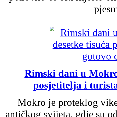
pjesme
Rimski dani u Mokrom
posjetitelja i turist
Mokro je proteklog vik
antičkog svijeta, gdje su 