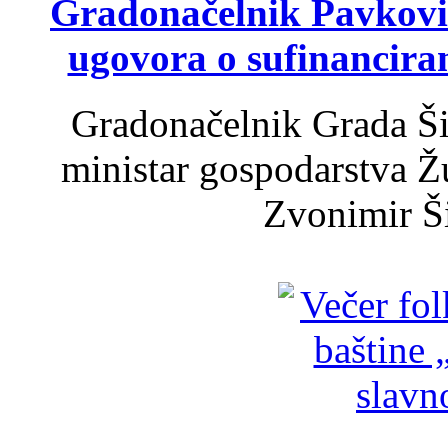
Gradonačelnik Pavković 
ugovora o sufinancira
Gradonačelnik Grada Ši
ministar gospodarstva 
Zvonimir Šir