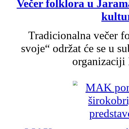
Večer folklora u Jarama
kultu
Tradicionalna večer f
svoje“ održat će se u s
organizaciji