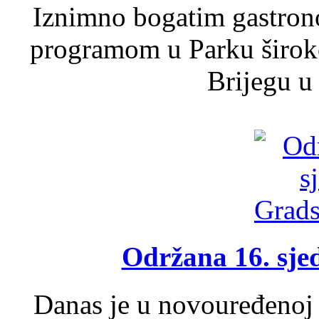
Iznimno bogatim gastron
programom u Parku široko
Brijegu u 
Održana 16. sje
Danas je u novouređenoj 