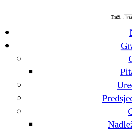
Traži...
Gr
Pit
Ure
Predsje
G
Nadlež