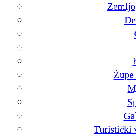
Zemljop
De
Župe 
Mj
Sp
Gal
Turistički 