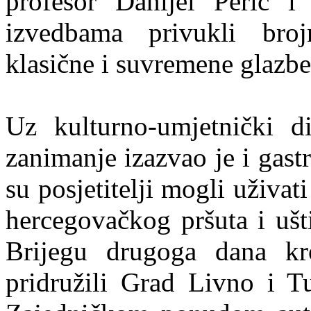
profesor Danijel Perić i
izvedbama privukli brojn
klasične i suvremene glazbe
Uz kulturno-umjetnički d
zanimanje izazvao je i gas
su posjetitelji mogli uživa
hercegovačkog pršuta i uš
Brijegu drugoga dana kro
pridružili Grad Livno i Tu