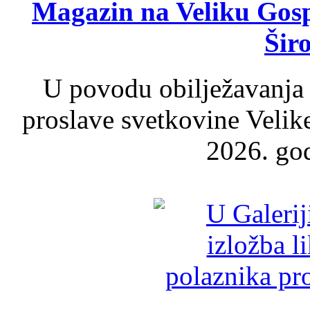
Magazin na Veliku Gosp
Šir
U povodu obilježavanja
proslave svetkovine Velik
2026. god