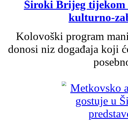
Široki Brijeg tijeko
kulturno-z
Kolovoški program manif
donosi niz događaja koji ć
posebno