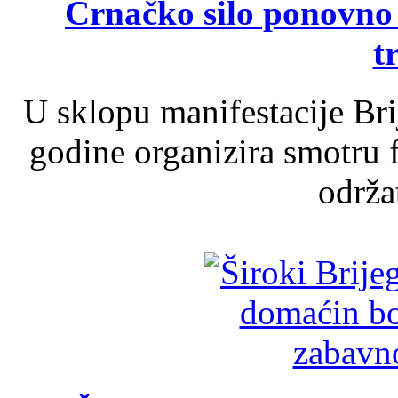
Crnačko silo ponovno o
t
U sklopu manifestacije Br
godine organizira smotru f
održat