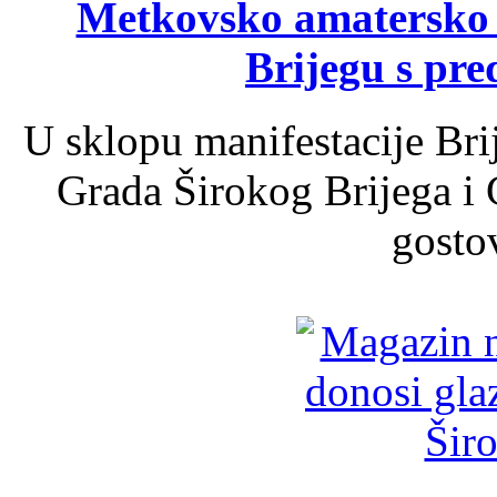
Metkovsko amatersko k
Brijegu s pr
U sklopu manifestacije Bri
Grada Širokog Brijega i 
gosto