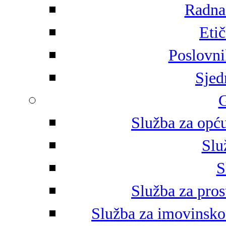
Radna 
Eti
Poslovni
Sjed
G
Služba za opću
Slu
S
Služba za pros
Služba za imovinsko-