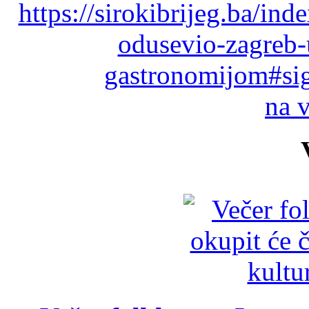
https://sirokibrijeg.ba/ind
odusevio-zagreb-
gastronomijom#si
na 