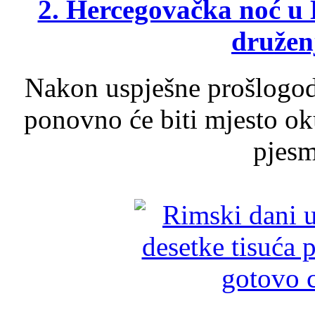
2. Hercegovačka noć u 
druženj
Nakon uspješne prošlogodi
ponovno će biti mjesto ok
pjesme