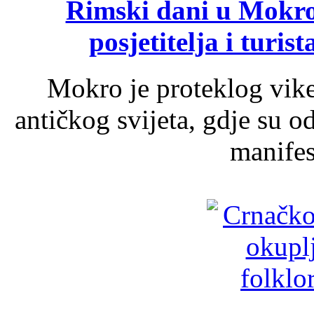
Rimski dani u Mokrom
posjetitelja i turist
Mokro je proteklog vik
antičkog svijeta, gdje su 
manifest