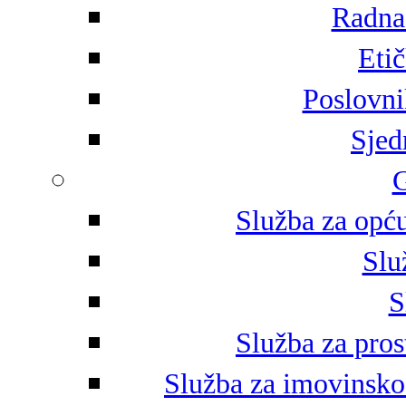
Radna 
Eti
Poslovni
Sjed
G
Služba za opću
Slu
S
Služba za pros
Služba za imovinsko-