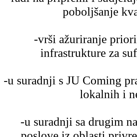
poboljšanje kva
-vrši ažuriranje prior
infrastrukture za su
-u suradnji s JU Coming pra
lokalnih i n
-u suradnji sa drugim n
poslove iz oblasti priv