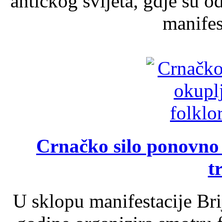
antičkog svijeta, gdje su 
manifest
Crnačko silo ponovno o
t
U sklopu manifestacije Br