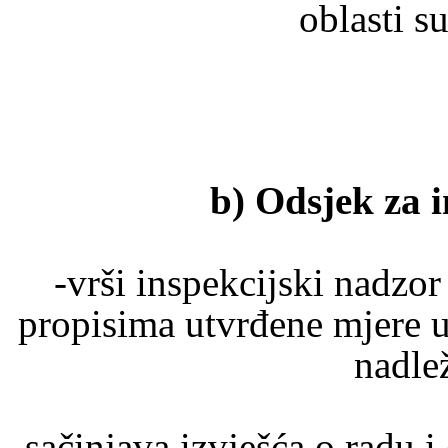
oblasti 
b) Odsjek za i
-vrši inspekcijski nadz
propisima utvrđene mjere u
nadle
-sačinjava izvješća o radu i