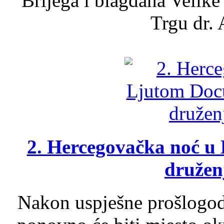
Brijega i blagdana Velike
Trgu dr. 
2. Hercegovačka noć u 
druženj
Nakon uspješne prošlogodi