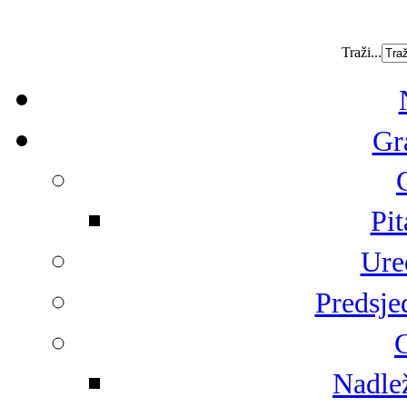
Traži...
Gr
Pit
Ure
Predsje
G
Nadlež