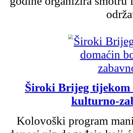
godine organizira smotru f
održat
Široki Brijeg tijeko
kulturno-z
Kolovoški program manif