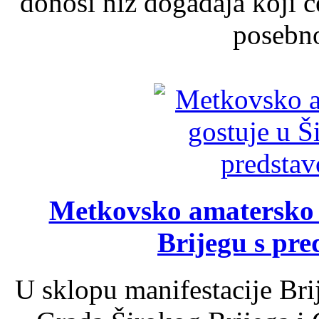
donosi niz događaja koji ć
posebno
Metkovsko amatersko k
Brijegu s pr
U sklopu manifestacije Bri