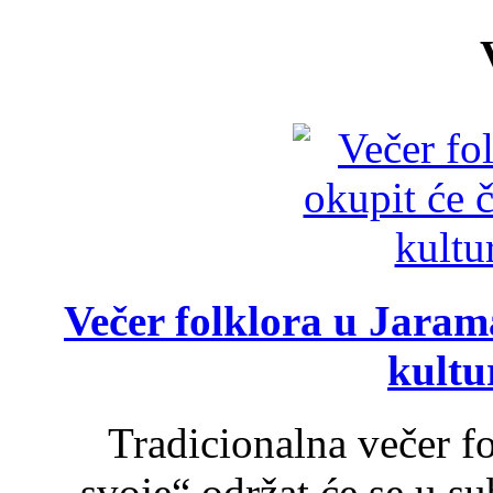
Večer folklora u Jarama
kultu
Tradicionalna večer f
svoje“ održat će se u s