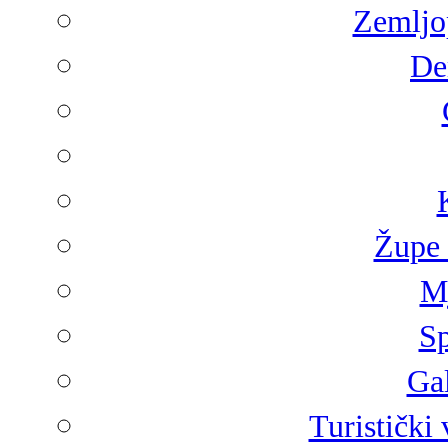
Zemljop
De
Župe 
Mj
Sp
Gal
Turistički 