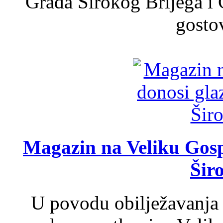
Grada Širokog Brijega i 
gosto
Magazin na Veliku Gosp
Šir
U povodu obilježavanja