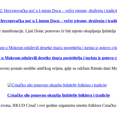
 Hercegovačka noć u Ljutom Docu – večer pjesme, druženja i tradic
manifestacije, Ljuti Dolac ponovno će biti mjesto okupljanja ljubitelja 
u Mokrom oduševili desetke tisuća posjetitelja i turista iz gotovo ci
vno postalo središte antičkog svijeta, gdje su održani Rimski dani Mok
Crnačko silo ponovno okuplja ljubitelje folklora i tradicije
 zvona, HKUD Crnač i ove godine organizira smotru folklora Crnačko sil