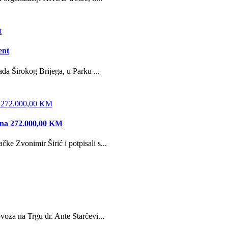
ent
da Širokog Brijega, u Parku ...
edna 272.000,00 KM
e Zvonimir Širić i potpisali s...
oza na Trgu dr. Ante Starčevi...