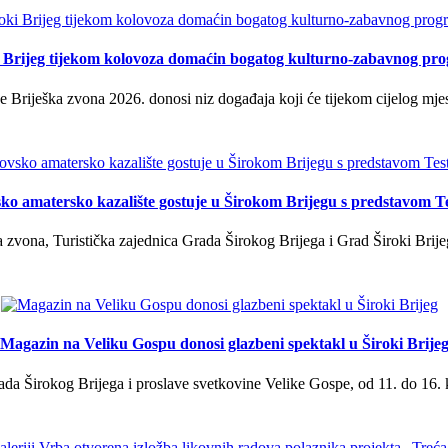
i Brijeg tijekom kolovoza domaćin bogatog kulturno-zabavnog pr
 Briješka zvona 2026. donosi niz događaja koji će tijekom cijelog mjes
ko amatersko kazalište gostuje u Širokom Brijegu s predstavom T
 zvona, Turistička zajednica Grada Širokog Brijega i Grad Široki Brije
Magazin na Veliku Gospu donosi glazbeni spektakl u Široki Brije
a Širokog Brijega i proslave svetkovine Velike Gospe, od 11. do 16. 