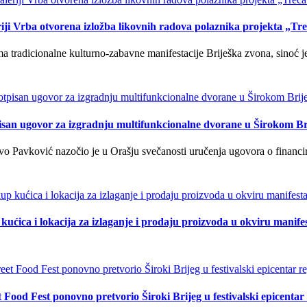
iji Vrba otvorena izložba likovnih radova polaznika projekta „Tr
tradicionalne kulturno-zabavne manifestacije Briješka zvona, sinoć je 
isan ugovor za izgradnju multifunkcionalne dvorane u Širokom Br
o Pavković nazočio je u Orašju svečanosti uručenja ugovora o financi
kućica i lokacija za izlaganje i prodaju proizvoda u okviru manife
t Food Fest ponovno pretvorio Široki Brijeg u festivalski epicentar 