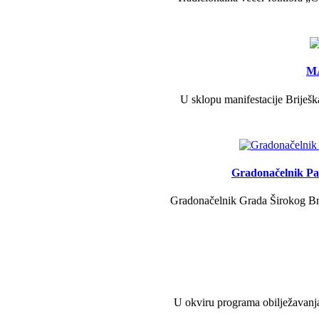
MA
U sklopu manifestacije Briješk
Gradonačelnik Pav
Gradonačelnik Grada Širokog Brij
U okviru programa obilježavanja