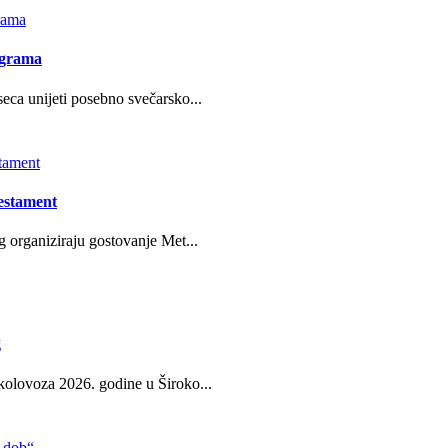
ograma
eca unijeti posebno svečarsko...
estament
g organiziraju gostovanje Met...
g
kolovoza 2026. godine u Široko...