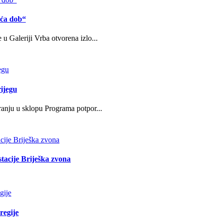
eća dob“
u Galeriji Vrba otvorena izlo...
ijegu
ranju u sklopu Programa potpor...
stacije Briješka zvona
regije