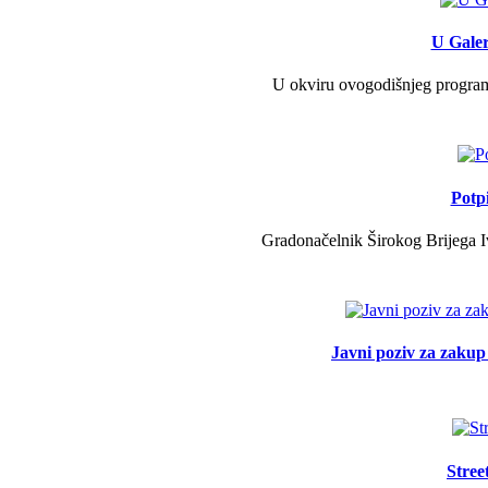
U Galer
U okviru ovogodišnjeg programa 
Potp
Gradonačelnik Širokog Brijega Iv
Javni poziv za zakup 
Stree