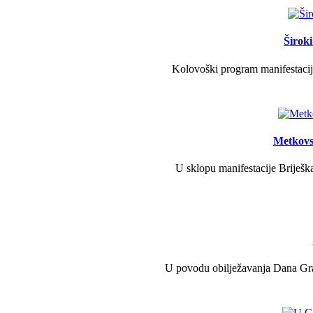
Širok
Kolovoški program manifestacije
Metkovs
U sklopu manifestacije Briješka
U povodu obilježavanja Dana Grad