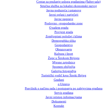
Centar za pružanje usluga građanima (Šalter sala)
Stručna služba za lokalni ekonomski razvoj
Javna poduzeća i ustanove
Javni oglasi i natječaji
Javne rasprave
Poslovno - gospodarske zone
O našem gradu
Povijest grada
Zemljopisni položaj i klima
Demografska slika
Gospodarstvo
Obrazovanje
Kultura i šport
Župe u Širokom Brijegu
Mjesne zajednice
Spomen obilježja
Galerija fotografija
Turistički vodič kroz Široki Brijeg
Građani
e-Uprava
Pravilnik o načinu rada i postupanja po zahtjevima građana
Servis građana
Javni pristup informacijama
Dokumenti
Kontakt