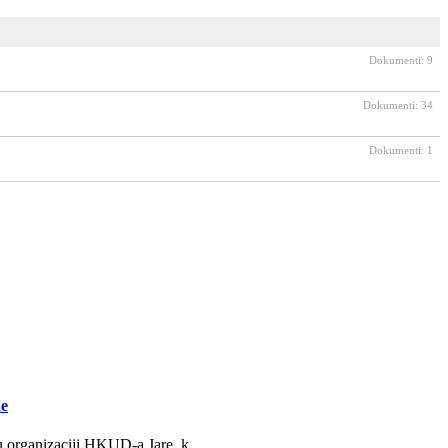
Dokumenti: 9
Dokumenti: 34
Dokumenti: 1
ne
u organizaciji HKUD-a Jare, k...