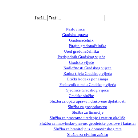
Traži...
Naslovnica
Gradska uprava
Gradonačelnik
Pitajte gradonačelnika
Ured gradonačelnika
Predsjednik Gradskog vijeća
Gradsko vijeće
Nadležnosti Gradskog vijeća
Radna tijela Gradskog vijeća
Etički kodeks ponašanja
Poslovnik o radu Gradskog vijeća
Sjednice Gradskog vijeća
Gradske službe
Služba za opću upravu i društvene djelatnosti
Služba za gospodarstvo
Služba za financije
Služba za prostorno uređenje i zaštitu okoliša
Služba za imovinsko-pravne, geodetske poslove i katastar
Služba za branitelje iz domovinskog rata
Služba za civilnu zaštitu