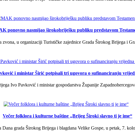
K ponovno nasmijao širokobriješku publiku predstavom Testam
a zvona, u organizaciji Turističke zajednice Grada Širokog Brijega i Gra
ković i ministar Širić potpisali tri ugovora o sufinanciranju vrij
ega Ivo Pavković i ministar gospodarstva Županije Zapadnohercegovačk
Večer folklora i kulturne baštine „Brijeg Široki slavno ti je ime“
 Dana grada Širokog Brijega i blagdana Velike Gospe, u petak, 7. kolov