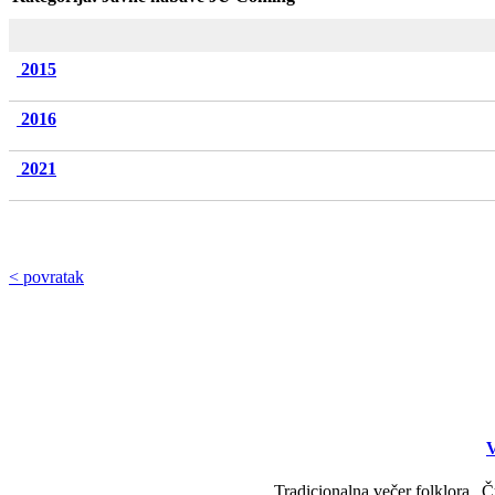
2015
2016
2021
< povratak
V
Tradicionalna večer folklora „Č