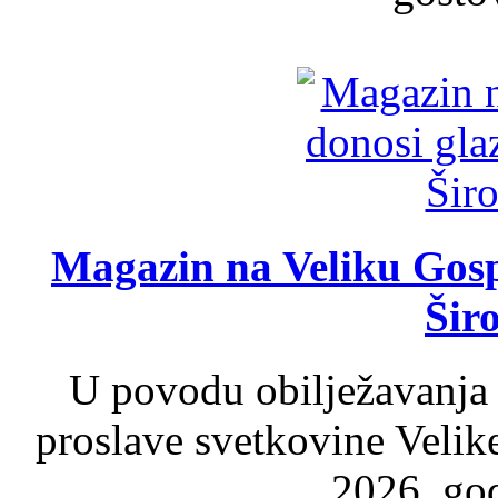
Magazin na Veliku Gosp
Šir
U povodu obilježavanja
proslave svetkovine Velik
2026. god