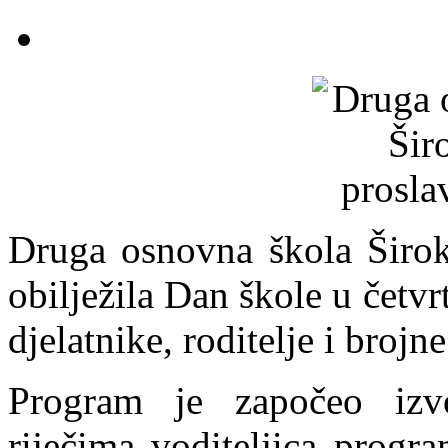
Druga osnovna škola Širok
obilježila Dan škole u četvr
djelatnike, roditelje i brojn
Program je započeo iz
riječima voditeljica progr