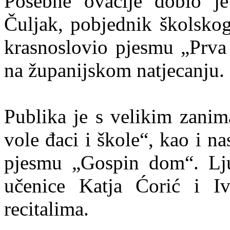
Posebne ovacije dobio je
Čuljak, pobjednik školskog 
krasnoslovio pjesmu „Prva 
na županijskom natjecanju.
Publika je s velikim zanim
vole đaci i škole“, kao i n
pjesmu „Gospin dom“. Lju
učenice Katja Ćorić i I
recitalima.