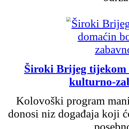
Široki Brijeg tijeko
kulturno-z
Kolovoški program manif
donosi niz događaja koji ć
posebno