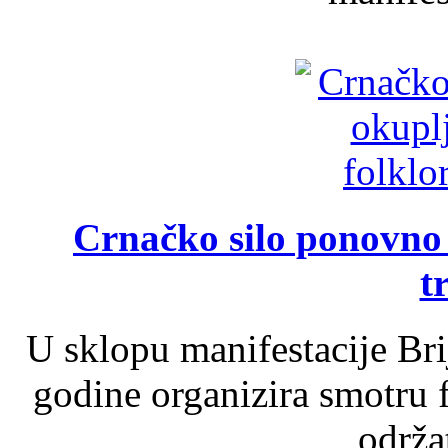
Crnačko silo ponovno o
t
U sklopu manifestacije Br
godine organizira smotru f
održat