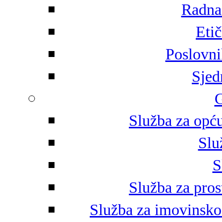
Radna 
Eti
Poslovni
Sjed
G
Služba za opću
Slu
S
Služba za pros
Služba za imovinsko-