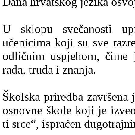
Dana hrvatskog jezika osvoj
U sklopu svečanosti upr
učenicima koji su sve razr
odličnim uspjehom, čime j
rada, truda i znanja.
Školska priredba završena 
osnovne škole koji je izv
ti srce“, ispraćen dugotraj