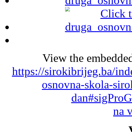
View the embedded 
https://sirokibrijeg.ba/i
osnovna-skola-sirok
dan#sigProG
na 