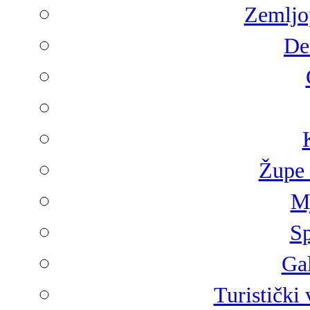
Zemljop
De
Župe 
Mj
Sp
Gal
Turistički 