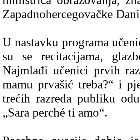
Zapadnohercegovačke Danie
U nastavku programa učenici
su se recitacijama, glaz
Najmlađi učenici prvih raz
mamu prvašić treba?“ i pj
trećih razreda publiku od
„Sara perché ti amo“.