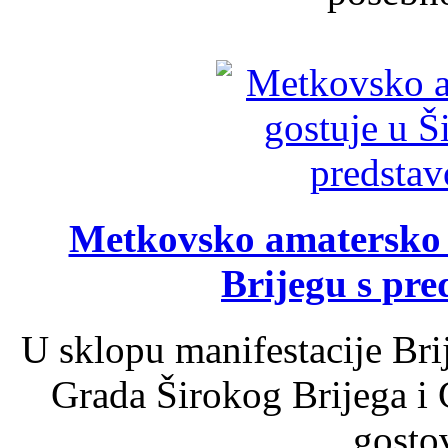
Metkovsko amatersko k
Brijegu s pr
U sklopu manifestacije Bri
Grada Širokog Brijega i 
gosto