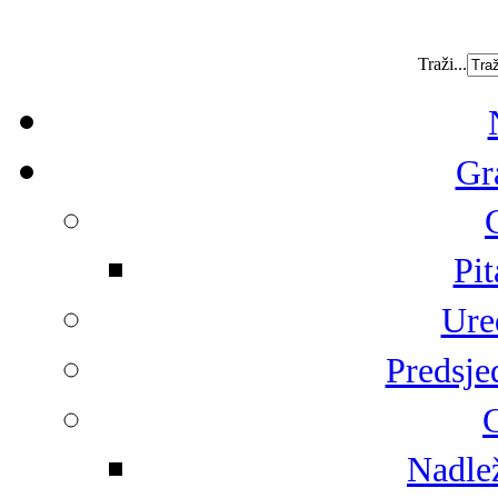
Traži...
Gr
Pit
Ure
Predsje
G
Nadlež