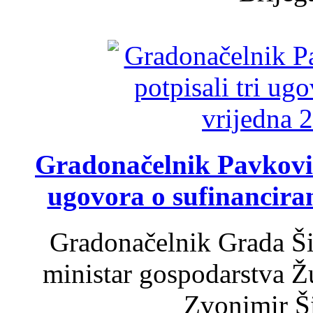
Gradonačelnik Pavković 
ugovora o sufinancira
Gradonačelnik Grada Ši
ministar gospodarstva 
Zvonimir Šir