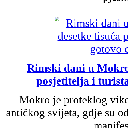
Rimski dani u Mokrom
posjetitelja i turist
Mokro je proteklog vik
antičkog svijeta, gdje su 
manifest