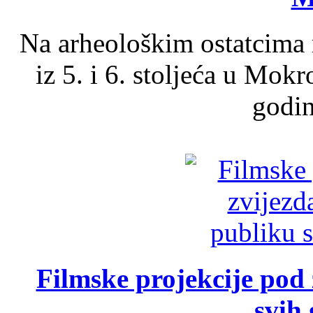
Na arheološkim ostatcima 
iz 5. i 6. stoljeća u Mok
godin
Filmske projekcije pod
svih 