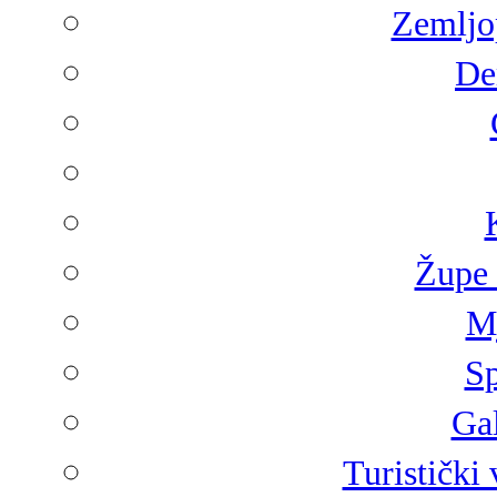
Zemljop
De
Župe 
Mj
Sp
Gal
Turistički 