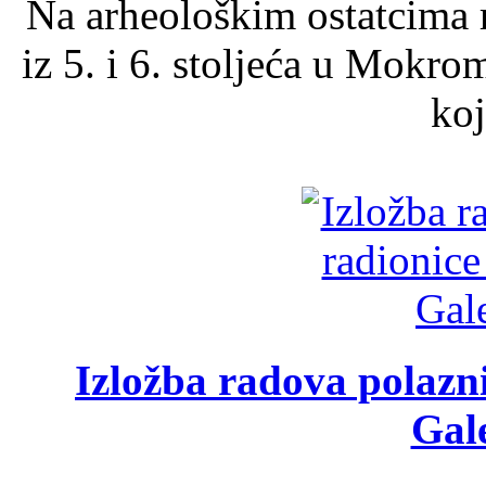
Na arheološkim ostatcima 
iz 5. i 6. stoljeća u Mokro
koj
Izložba radova polazn
Gale