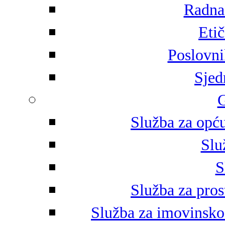
Radna 
Eti
Poslovni
Sjed
G
Služba za opću
Slu
S
Služba za pros
Služba za imovinsko-