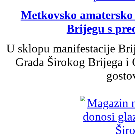
Metkovsko amatersko k
Brijegu s pr
U sklopu manifestacije Bri
Grada Širokog Brijega i 
gosto