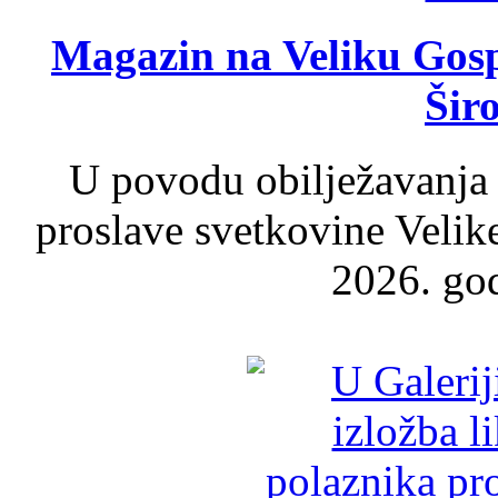
Magazin na Veliku Gosp
Šir
U povodu obilježavanja
proslave svetkovine Velik
2026. god