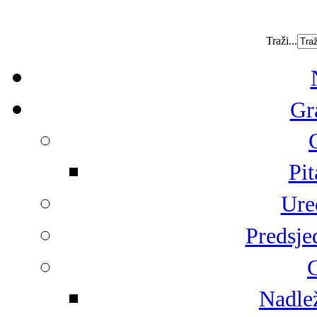
Traži...
Gr
Pit
Ure
Predsje
G
Nadlež