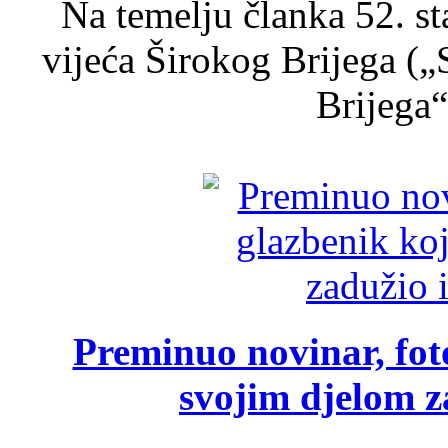
Na temelju članka 52. s
vijeća Širokog Brijega (
Brijega“,
Preminuo novinar, foto
svojim djelom za