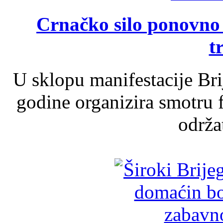
Crnačko silo ponovno o
t
U sklopu manifestacije Br
godine organizira smotru f
održat