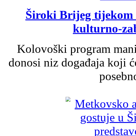
Široki Brijeg tijeko
kulturno-z
Kolovoški program manif
donosi niz događaja koji ć
posebno