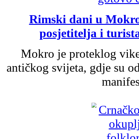
Rimski dani u Mokrom
posjetitelja i turist
Mokro je proteklog vik
antičkog svijeta, gdje su 
manifest