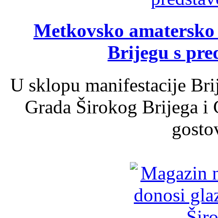
Metkovsko amatersko k
Brijegu s pr
U sklopu manifestacije Bri
Grada Širokog Brijega i 
gosto