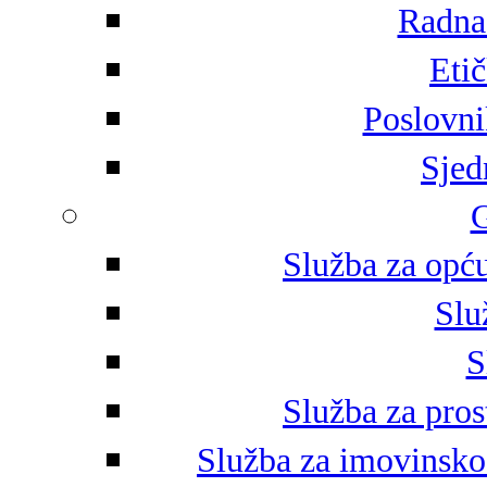
Radna 
Eti
Poslovni
Sjed
G
Služba za opću
Slu
S
Služba za pros
Služba za imovinsko-