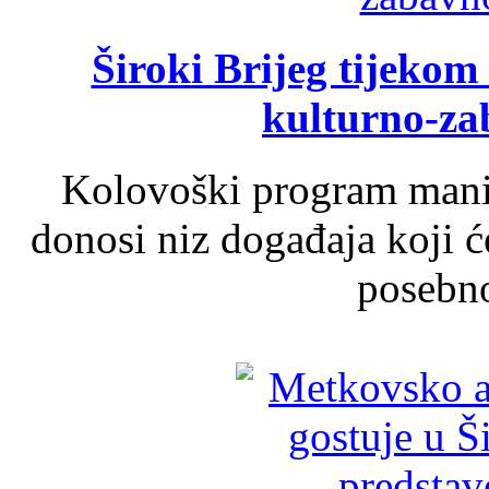
Široki Brijeg tijeko
kulturno-z
Kolovoški program manif
donosi niz događaja koji ć
posebno