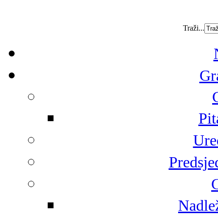
Traži...
Gr
Pit
Ure
Predsje
G
Nadlež