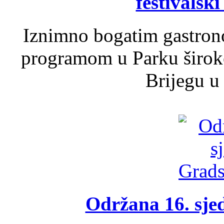
festivalski
Iznimno bogatim gastron
programom u Parku široko
Brijegu u 
Održana 16. sje