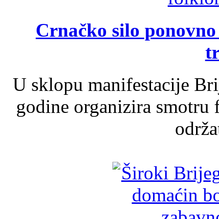
Crnačko silo ponovno o
t
U sklopu manifestacije Br
godine organizira smotru f
održat