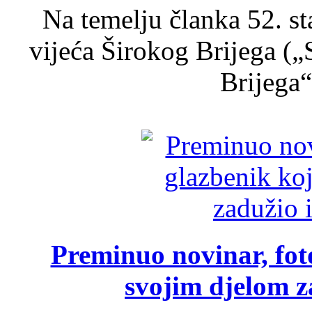
Na temelju članka 52. s
vijeća Širokog Brijega (
Brijega“,
Preminuo novinar, foto
svojim djelom za