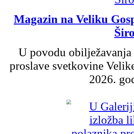
Magazin na Veliku Gosp
Šir
U povodu obilježavanja
proslave svetkovine Velik
2026. god