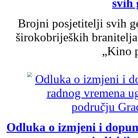
svih 
Brojni posjetitelji svih 
širokobrijeških branitel
„Kino p
Odluka o izmjeni i dopu