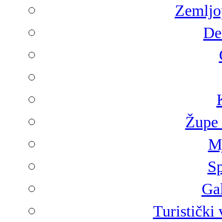
Zemljop
De
Župe 
Mj
Sp
Gal
Turistički 