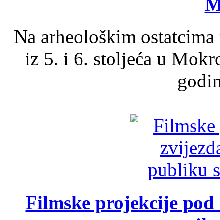
M
Na arheološkim ostatcima 
iz 5. i 6. stoljeća u Mok
godin
Filmske projekcije pod