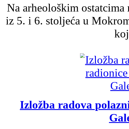
Na arheološkim ostatcima 
iz 5. i 6. stoljeća u Mokro
koj
Izložba radova polazn
Gale