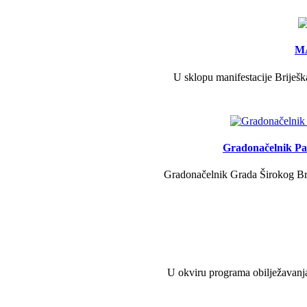
MA
U sklopu manifestacije Briješk
Gradonačelnik Pav
Gradonačelnik Grada Širokog Brij
U okviru programa obilježavanja