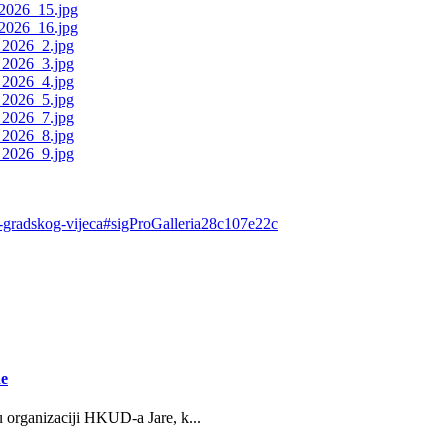
ca-gradskog-vijeca#sigProGalleria28c107e22c
ne
u organizaciji HKUD-a Jare, k...