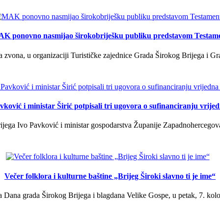
K ponovno nasmijao širokobriješku publiku predstavom Testam
a zvona, u organizaciji Turističke zajednice Grada Širokog Brijega i Gra
ković i ministar Širić potpisali tri ugovora o sufinanciranju vrij
ega Ivo Pavković i ministar gospodarstva Županije Zapadnohercegovačk
Večer folklora i kulturne baštine „Brijeg Široki slavno ti je ime“
 Dana grada Širokog Brijega i blagdana Velike Gospe, u petak, 7. kolov