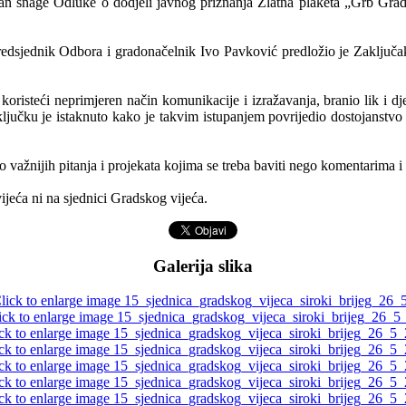
e izvan snage Odluke o dodjeli javnog priznanja Zlatna plaketa „Grb G
redsjednik Odbora i gradonačelnik Ivo Pavković predložio je Zaključak
koristeći neprimjeren način komunikacije i izražavanja, branio lik i dj
ljučku je istaknuto kako je takvim istupanjem povrijedio dostojanstvo 
 važnijih pitanja i projekata kojima se treba baviti nego komentarima
jeća ni na sjednici Gradskog vijeća.
Galerija slika