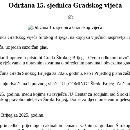
Održana 15. sjednica Gradskog vijeća
nica Gradskog vijeća Širokog Brijega, na kojoj su vijećnici raspravljal
a, uz jedan suzdržan glas.
rifi upravnih pristojbi Grada Širokog Brijega. Ovom odlukom utvrđuje 
og rješavanja u upravnim stvarima o određenim pravima i obvezama građ
čuna Grada Širokog Brijega za 2026. godinu, kao i Prijedlog plana zašt
ovanju dva člana Upravnog vijeća JU „COMING“ Široki Brijeg. Za član
25. godinu, među kojima su izvješća JU Centar za socijalni rad Široki 
radskog pravobraniteljstva Široki Brijeg, Doma za djecu ometenu u tjel
i Brijeg za 2025. godinu.
sili primjedbe i prijedloge o aktualnim temama važnim za građane Široko