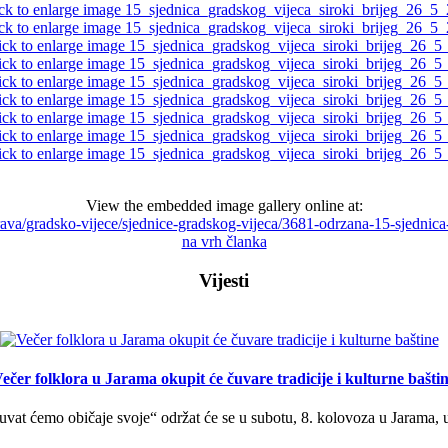
View the embedded image gallery online at:
uprava/gradsko-vijece/sjednice-gradskog-vijeca/3681-odrzana-15-sjedni
na vrh članka
Vijesti
ečer folklora u Jarama okupit će čuvare tradicije i kulturne bašti
uvat ćemo običaje svoje“ održat će se u subotu, 8. kolovoza u Jarama, 