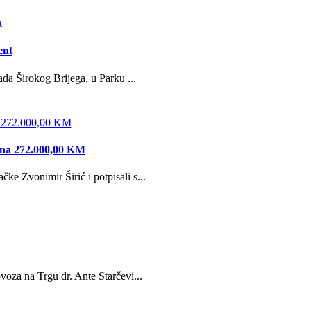
ent
da Širokog Brijega, u Parku ...
edna 272.000,00 KM
e Zvonimir Širić i potpisali s...
oza na Trgu dr. Ante Starčevi...