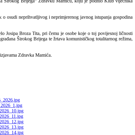
rada Širokog Brijega“ Zdravku Mamiću, koju je podnio Klub vijećnika
 o osudi neprihvatljivog i neprimjerenog javnog istupanja gospodina
elo Josipa Broza Tita, pri čemu je osobe koje o toj povijesnoj ličnosti
građana Širokog Brijega te žrtava komunističkog totalitarnog režima,
 i izjavama Zdravka Mamića.