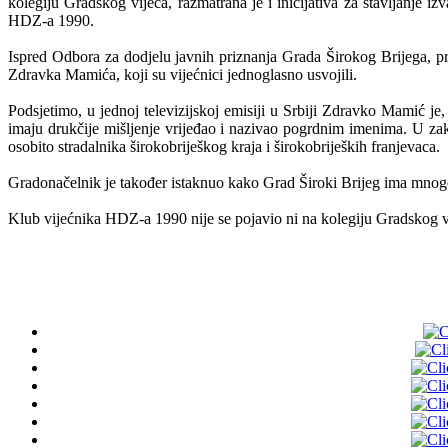
kolegiju Gradskog vijeća, razmatrana je i inicijativa za stavljanj
HDZ-a 1990.
Ispred Odbora za dodjelu javnih priznanja Grada Širokog Brijega, p
Zdravka Mamića, koji su vijećnici jednoglasno usvojili.
Podsjetimo, u jednoj televizijskoj emisiji u Srbiji Zdravko Mamić je, 
imaju drukčije mišljenje vrijeđao i nazivao pogrdnim imenima. U zak
osobito stradalnika širokobriješkog kraja i širokobrijeških franjevaca.
Gradonačelnik je također istaknuo kako Grad Široki Brijeg ima mnogo
Klub vijećnika HDZ-a 1990 nije se pojavio ni na kolegiju Gradskog vi