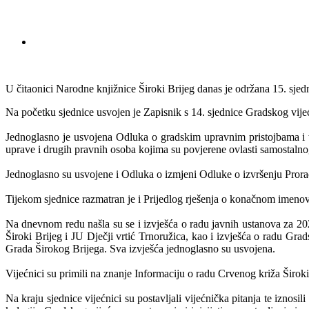
U čitaonici Narodne knjižnice Široki Brijeg danas je održana 15. sjed
Na početku sjednice usvojen je Zapisnik s 14. sjednice Gradskog vijeć
Jednoglasno je usvojena Odluka o gradskim upravnim pristojbama i ta
uprave i drugih pravnih osoba kojima su povjerene ovlasti samostaln
Jednoglasno su usvojene i Odluka o izmjeni Odluke o izvršenju Prora
Tijekom sjednice razmatran je i Prijedlog rješenja o konačnom imen
Na dnevnom redu našla su se i izvješća o radu javnih ustanova za 20
Široki Brijeg i JU Dječji vrtić Trnoružica, kao i izvješća o radu G
Grada Širokog Brijega. Sva izvješća jednoglasno su usvojena.
Vijećnici su primili na znanje Informaciju o radu Crvenog križa Širok
Na kraju sjednice vijećnici su postavljali vijećnička pitanja te izno