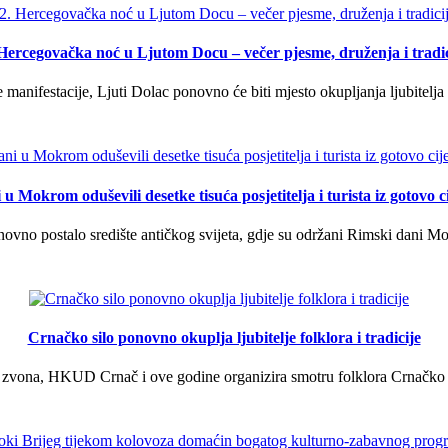
 Hercegovačka noć u Ljutom Docu – večer pjesme, druženja i tradic
manifestacije, Ljuti Dolac ponovno će biti mjesto okupljanja ljubitelja 
u Mokrom oduševili desetke tisuća posjetitelja i turista iz gotovo ci
vno postalo središte antičkog svijeta, gdje su održani Rimski dani Mok
Crnačko silo ponovno okuplja ljubitelje folklora i tradicije
 zvona, HKUD Crnač i ove godine organizira smotru folklora Crnačko sil