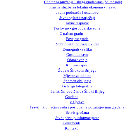
Centar za pružanje usluga građanima (Šalter sala)
Stručna služba za lokalni ekonomski razvoj
Javna poduzeća i ustanove
Javni oglasi i natječaji
Javne rasprave
Poslovno - gospodarske zone
O našem gradu
Povijest grada
Zemljopisni položaj i klima
Demografska slika
Gospodarstvo
Obrazovanje
Kultura i šport
Župe u Širokom Brijegu
Mjesne zajednice
Spomen obilježja
Galerija fotografija
Turistički vodič kroz Široki Brijeg
Građani
e-Uprava
Pravilnik o načinu rada i postupanja po zahtjevima građana
Servis građana
Javni pristup informacijama
Dokumenti
Kontakt