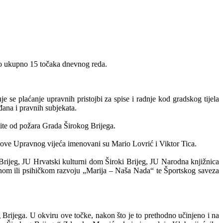
i o ukupno 15 točaka dnevnog reda.
se plaćanje upravnih pristojbi za spise i radnje kod gradskog tijela
ana i pravnih subjekata.
ite od požara Grada Širokog Brijega.
ove Upravnog vijeća imenovani su Mario Lovrić i Viktor Tica.
Brijeg, JU Hrvatski kulturni dom Široki Brijeg, JU Narodna knjižnica
esnom ili psihičkom razvoju „Marija – Naša Nada“ te Športskog saveza
g Brijega. U okviru ove točke, nakon što je to prethodno učinjeno i na