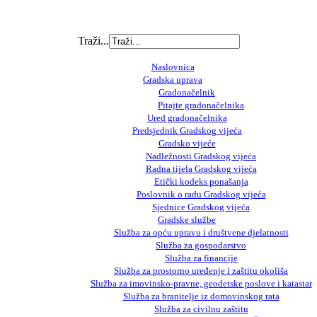
Traži...
Naslovnica
Gradska uprava
Gradonačelnik
Pitajte gradonačelnika
Ured gradonačelnika
Predsjednik Gradskog vijeća
Gradsko vijeće
Nadležnosti Gradskog vijeća
Radna tijela Gradskog vijeća
Etički kodeks ponašanja
Poslovnik o radu Gradskog vijeća
Sjednice Gradskog vijeća
Gradske službe
Služba za opću upravu i društvene djelatnosti
Služba za gospodarstvo
Služba za financije
Služba za prostorno uređenje i zaštitu okoliša
Služba za imovinsko-pravne, geodetske poslove i katastar
Služba za branitelje iz domovinskog rata
Služba za civilnu zaštitu