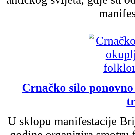
manifest
Crnačko silo ponovno o
t
U sklopu manifestacije Br
godine organizira smotru f