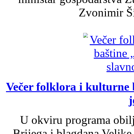
Zvonimir Šir
Večer folklora i kulturne 
j
U okviru programa obil
Brijega i blagdana Velike