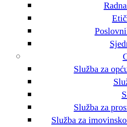
Radna 
Eti
Poslovni
Sjed
G
Služba za opću
Slu
S
Služba za pros
Služba za imovinsko-