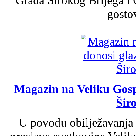
Grada Širokog Brijega i 
gosto
Magazin na Veliku Gosp
Šir
U povodu obilježavanja