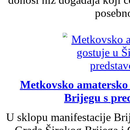
posebno
Metkovsko amatersko k
Brijegu s pr
U sklopu manifestacije Bri