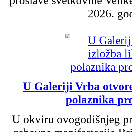
proslave svetkovine Velik
2026. god
U Galeriji Vrba otvor
polaznika pr
U okviru ovogodišnjeg pr