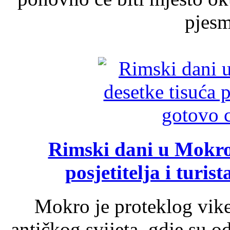
pjesme
Rimski dani u Mokrom
posjetitelja i turist
Mokro je proteklog vik
antičkog svijeta, gdje su 