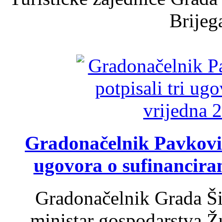
Brijega
Gradonačelnik Pavković 
ugovora o sufinancira
Gradonačelnik Grada Ši
ministar gospodarstva 