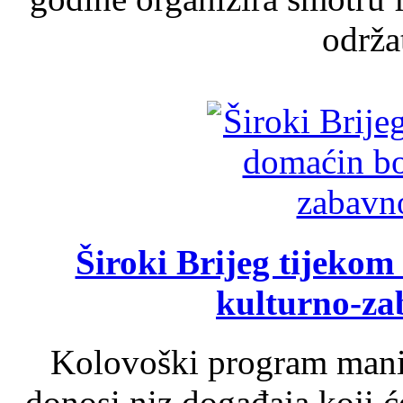
održat
Široki Brijeg tijeko
kulturno-z
Kolovoški program manif
donosi niz događaja koji ć