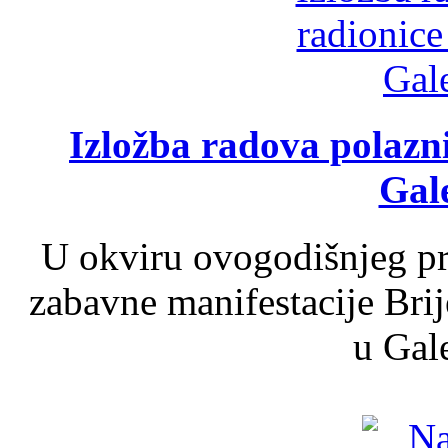
Izložba radova polazn
Gale
U okviru ovogodišnjeg pr
zabavne manifestacije Brij
u Gale