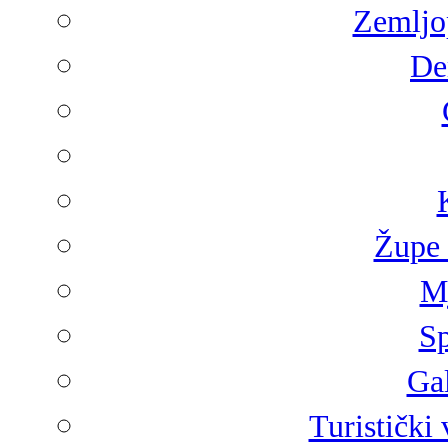
Zemljop
De
Župe 
Mj
Sp
Gal
Turistički 