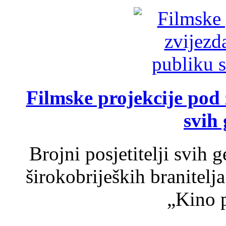
Filmske projekcije pod
svih 
Brojni posjetitelji svih 
širokobrijeških branitel
„Kino p