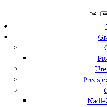
Traži...
Gr
Pit
Ure
Predsje
G
Nadlež