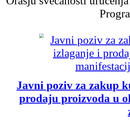
Orašju svečanosti uručenja
Progra
Javni poziv za zakup ku
prodaju proizvoda u ok