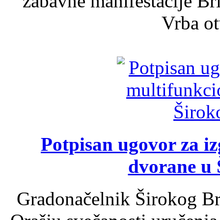
zabavne manifestacije Bri
Vrba ot
Potpisan ugovor za i
dvorane u 
Gradonačelnik Širokog Br