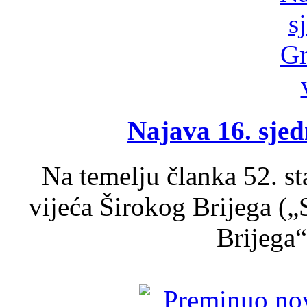
Najava 16. sjed
Na temelju članka 52. s
vijeća Širokog Brijega (
Brijega“,