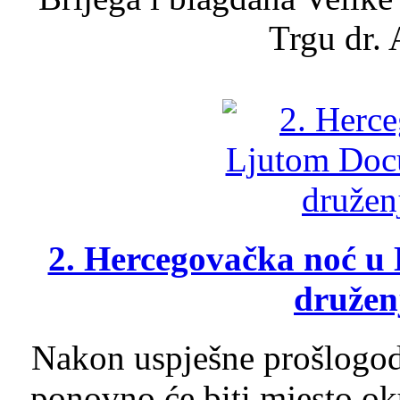
Trgu dr. 
2. Hercegovačka noć u 
druženj
Nakon uspješne prošlogodi
ponovno će biti mjesto ok