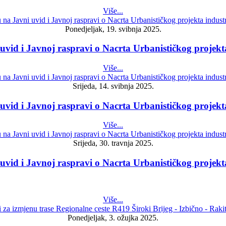
Više...
Ponedjeljak, 19. svibnja 2025.
 uvid i Javnoj raspravi o Nacrta Urbanističkog projekt
Više...
Srijeda, 14. svibnja 2025.
 uvid i Javnoj raspravi o Nacrta Urbanističkog projekt
Više...
Srijeda, 30. travnja 2025.
 uvid i Javnoj raspravi o Nacrta Urbanističkog projekt
Više...
Ponedjeljak, 3. ožujka 2025.