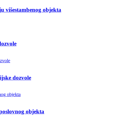
ju višestambenog objekta
dozvole
jske dozvole
 poslovnog objekta