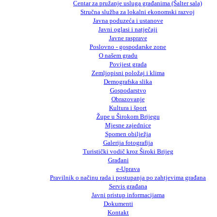
Centar za pružanje usluga građanima (Šalter sala)
Stručna služba za lokalni ekonomski razvoj
Javna poduzeća i ustanove
Javni oglasi i natječaji
Javne rasprave
Poslovno - gospodarske zone
O našem gradu
Povijest grada
Zemljopisni položaj i klima
Demografska slika
Gospodarstvo
Obrazovanje
Kultura i šport
Župe u Širokom Brijegu
Mjesne zajednice
Spomen obilježja
Galerija fotografija
Turistički vodič kroz Široki Brijeg
Građani
e-Uprava
Pravilnik o načinu rada i postupanja po zahtjevima građana
Servis građana
Javni pristup informacijama
Dokumenti
Kontakt