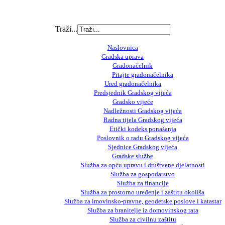
Traži...
Naslovnica
Gradska uprava
Gradonačelnik
Pitajte gradonačelnika
Ured gradonačelnika
Predsjednik Gradskog vijeća
Gradsko vijeće
Nadležnosti Gradskog vijeća
Radna tijela Gradskog vijeća
Etički kodeks ponašanja
Poslovnik o radu Gradskog vijeća
Sjednice Gradskog vijeća
Gradske službe
Služba za opću upravu i društvene djelatnosti
Služba za gospodarstvo
Služba za financije
Služba za prostorno uređenje i zaštitu okoliša
Služba za imovinsko-pravne, geodetske poslove i katastar
Služba za branitelje iz domovinskog rata
Služba za civilnu zaštitu