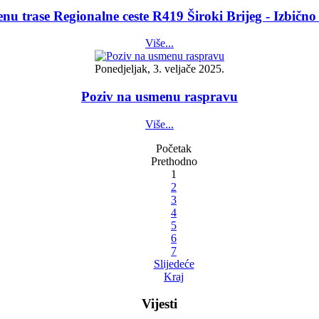
jenu trase Regionalne ceste R419 Široki Brijeg - Izbično
Više...
Ponedjeljak, 3. veljače 2025.
Poziv na usmenu raspravu
Više...
Početak
Prethodno
1
2
3
4
5
6
7
Slijedeće
Kraj
Vijesti