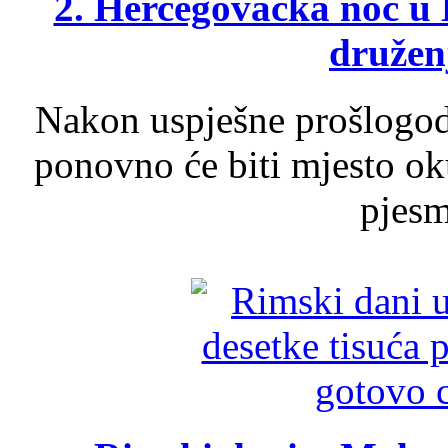
2. Hercegovačka noć u 
druženj
Nakon uspješne prošlogodi
ponovno će biti mjesto ok
pjesme