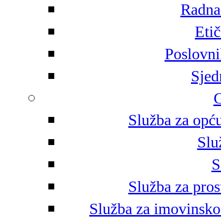
Radna 
Eti
Poslovni
Sjed
G
Služba za opću
Slu
S
Služba za pros
Služba za imovinsko-