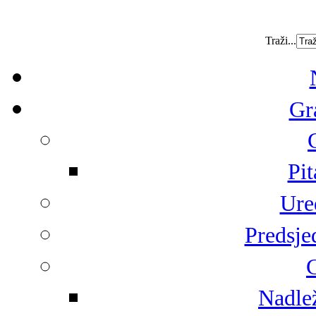
Traži...
Gr
Pit
Ure
Predsje
G
Nadlež