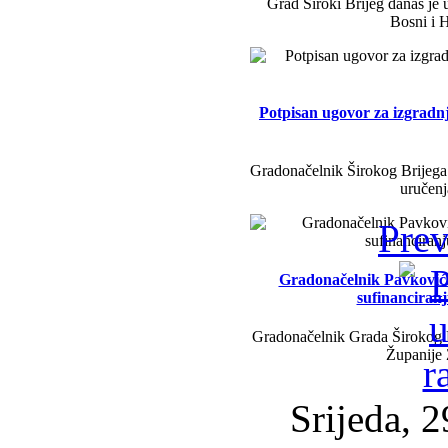
Grad Široki Brijeg danas je 
Bosni i H
Potpisan ugovor za izgradn
Gradonačelnik Širokog Brijega 
uručenj
Prev
Gradonačelnik Pavković i 
sufinanciran
Gradonačelnik Grada Širokog B
Županije
Srijeda, 2