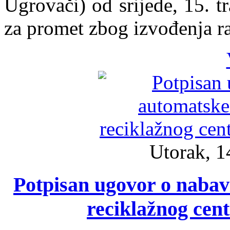
Ugrovači) od srijede, 15. t
za promet zbog izvođenja ra
Utorak, 1
Potpisan ugovor o nabav
reciklažnog cen