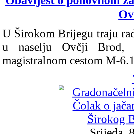
Obavijest o ponovnom za
Ov
U Širokom Brijegu traju ra
u naselju Ovčji Brod,
magistralnom cestom M-6.1
Srijeda, 