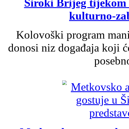
Široki Brijeg tijeko
kulturno-z
Kolovoški program manif
donosi niz događaja koji ć
posebno