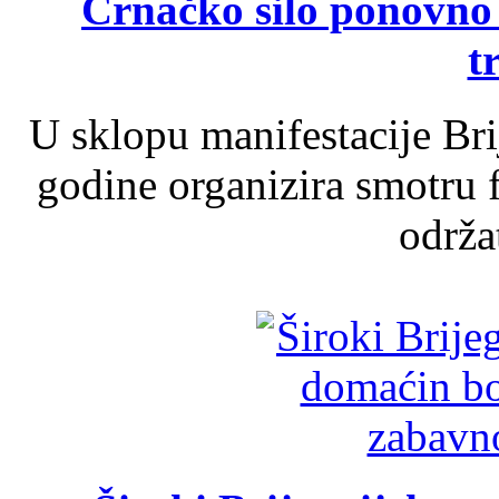
Crnačko silo ponovno o
t
U sklopu manifestacije Br
godine organizira smotru f
održat