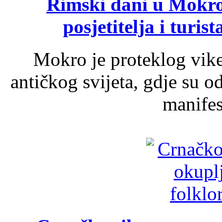
Rimski dani u Mokrom
posjetitelja i turist
Mokro je proteklog vik
antičkog svijeta, gdje su 
manifest