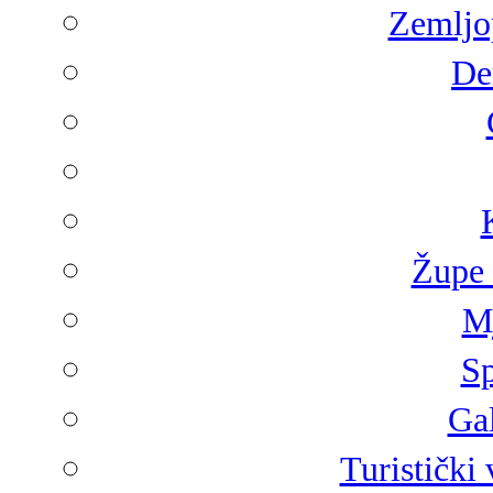
Zemljop
De
Župe 
Mj
Sp
Gal
Turistički 