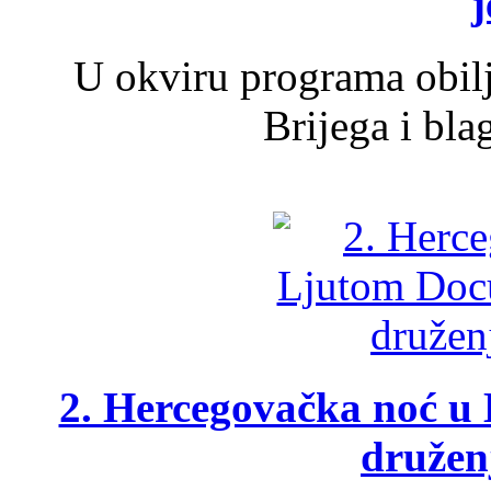
j
U okviru programa obil
Brijega i bla
2. Hercegovačka noć u 
druženj