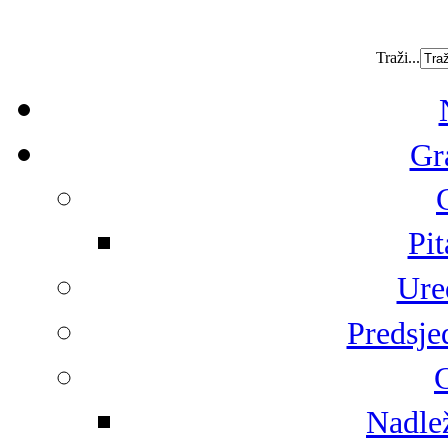
Traži...
Gr
Pit
Ure
Predsje
G
Nadlež