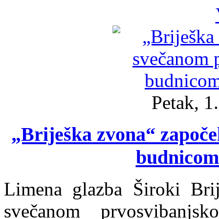
Petak, 1
„Briješka zvona“ započ
budnicom
Limena glazba Široki Bri
svečanom prvosvibanjs