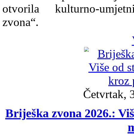
otvorila kulturno-umjet
zvona“.
Četvrtak, 
Briješka zvona 2026.: Viš
m