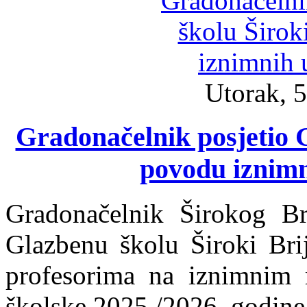
Utorak, 5
Gradonačelnik posjetio G
povodu iznimn
Gradonačelnik Širokog Br
Glazbenu školu Široki Brij
profesorima na iznimnim r
školske 2025./2026. godine