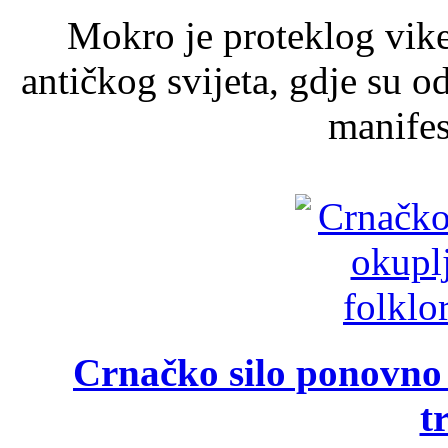
Mokro je proteklog vik
antičkog svijeta, gdje su 
manifest
Crnačko silo ponovno o
t