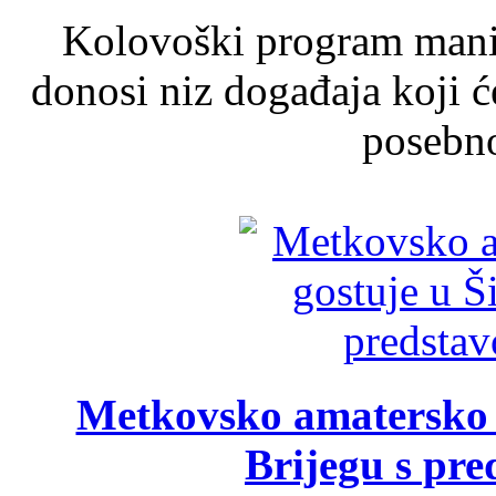
Kolovoški program manif
donosi niz događaja koji ć
posebno
Metkovsko amatersko k
Brijegu s pr