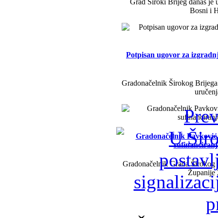
Grad Široki Brijeg danas je 
Bosni i H
Potpisan ugovor za izgradn
Gradonačelnik Širokog Brijega 
uručenj
Prev
Gradonačelnik Pavković i 
sufinanciran
Gradonačelnik Grada Širokog B
Županije