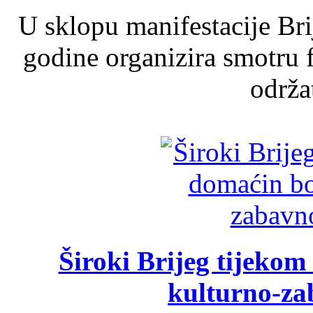
U sklopu manifestacije Br
godine organizira smotru f
održat
Široki Brijeg tijeko
kulturno-z