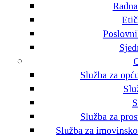
Radna 
Eti
Poslovni
Sjed
G
Služba za opću
Slu
S
Služba za pros
Služba za imovinsko-