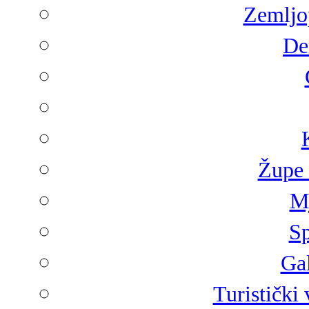
Zemljop
De
Župe 
Mj
Sp
Gal
Turistički 