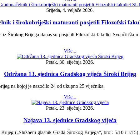
Srijeda, 4. veljače 2026.
nik i širokobriješki maturanti posjetili Filozofski fak
 Širokog Brijega danas su posjetili Filozofski fakultet Sveučilišta u 
Više...
Petak, 30. siječnja 2026.
Održana 13. sjednica Gradskog vijeća Široki Brijeg
ijeg na kojoj je nazočilo 24 od ukupno 25 vijećnika.
Više...
Petak, 23. siječnja 2026.
Najava 13. sjednice Gradskog vijeća
rijeg („Službeni glasnik Grada Širokog Brijega“, broj: 5/10 i 1/15) z