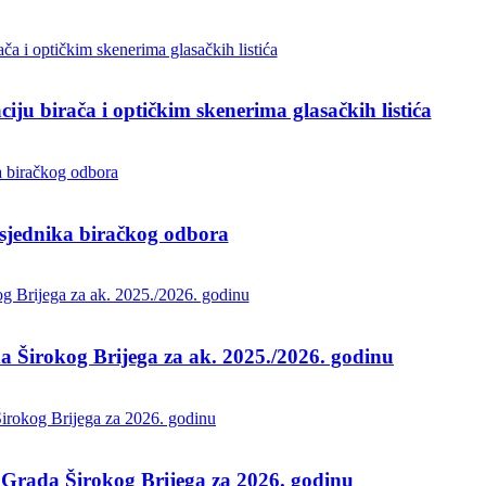
iju birača i optičkim skenerima glasačkih listića
dsjednika biračkog odbora
a Širokog Brijega za ak. 2025./2026. godinu
a Grada Širokog Brijega za 2026. godinu