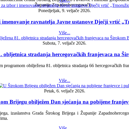
Više...
Županije Zapadnohercegovačk...
Ponedjeljak, 9. veljače 2026.
 i imenovanje ravnatelja Javne ustanove Dječji vrtić „T
Više...
Subota, 7. veljače 2026.
. obljetnica stradanja hercegovačkih franjevaca na Š
programom obilježena 81. obljetnica stradanja 66 hercegovačkih fran
Više...
Petak, 6. veljače 2026.
om Brijegu obilježen Dan sjećanja na pobijene franjev
ga, izaslanstva Grada Širokog Brijega i Županije Zapadnohercegova
cima.
Više...