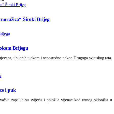
rnoružica“ Široki Brijeg
irokom Brijegu
jevaca, ubijenih tijekom i neposredno nakon Drugoga svjetskog rata.
ce i puk
čke zapalila su svijeću i položila vijenac kod ratnog skloništa u