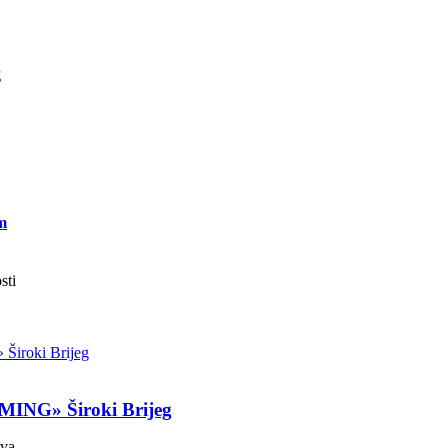
g
m
sti
OMING» Široki Brijeg
tva