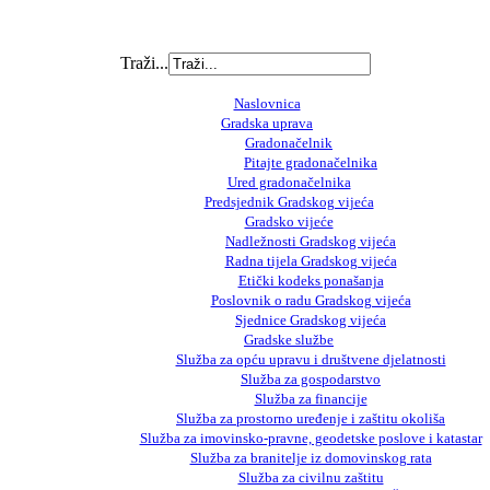
Traži...
Naslovnica
Gradska uprava
Gradonačelnik
Pitajte gradonačelnika
Ured gradonačelnika
Predsjednik Gradskog vijeća
Gradsko vijeće
Nadležnosti Gradskog vijeća
Radna tijela Gradskog vijeća
Etički kodeks ponašanja
Poslovnik o radu Gradskog vijeća
Sjednice Gradskog vijeća
Gradske službe
Služba za opću upravu i društvene djelatnosti
Služba za gospodarstvo
Služba za financije
Služba za prostorno uređenje i zaštitu okoliša
Služba za imovinsko-pravne, geodetske poslove i katastar
Služba za branitelje iz domovinskog rata
Služba za civilnu zaštitu