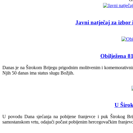
Javni natječaj za izbor
Obilježena 81
Danas je na Širokom Brijegu prigodnim molitvenim i komemorativnim 
Njih 50 danas ima status slugu Božjih.
U Širok
U povodu Dana sjećanja na pobijene franjevce i puk Širokog Brije
samostanskom vrtu, odajući počast pobijenim hercegovačkim franjev