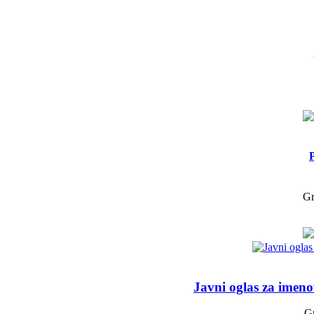
Gr
Javni oglas za imen
Gr