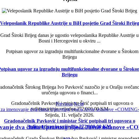
Veleposlanik Republike Austrije u BiH posjetio Grad Široki Brije
Grad Široki Brijeg danas je ugostio veleposlanika Republike Austrije u
Bosni i Hercegovini u okviru ...
Potpisan ugovor za izgradnju multifunkcionalne dvorane u Široko
Brijegu
adonačelnik Širokog Brijega Ivo Pavković nazočio je u Orašju svečano
uručenja ugovora o financi...
Previous
Next
Srijeda, 11. veljače 2026.
Gradonačelnik Pavković i ministar Širić potpisali tri ugovora o
sufinanciranju vrijedna 272.000,00 KM
ovanje dva člana Upravnog vijeća Javne ustanove «C
adonačelnik Grada Širokog Brijega Ivo Pavković i ministar gospodars