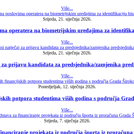
Više...
Srijeda, 21. siječnja 2026.
ima operatera na biometrijskim uređajima za identifikac
Više...
Srijeda, 21. siječnja 2026.
aj za prijavu kandidata za predsjednika/zamjenika pre
Više...
Ponedjeljak, 12. siječnja 2026.
ijskih potpora studentima viših godina s područja Grad
Više...
Srijeda, 7. siječnja 2026.
 financiranje projekata iz područja športa iz proračun