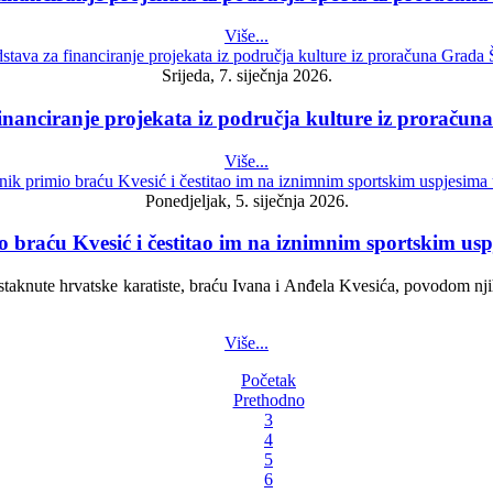
Više...
Srijeda, 7. siječnja 2026.
financiranje projekata iz područja kulture iz proraču
Više...
Ponedjeljak, 5. siječnja 2026.
 braću Kvesić i čestitao im na iznimnim sportskim usp
istaknute hrvatske karatiste, braću Ivana i Anđela Kvesića, povodom nji
Više...
Početak
Prethodno
3
4
5
6