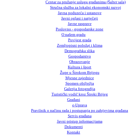
Centar za pružanje usluga građanima (Šalter sala)
Stručna služba za lokalni ekonomski razvoj
Javna poduzeća i ustanove
Javni oglasi i natječaji
Javne rasprave
Poslovno - gospodarske zone
O našem gradu
Povijest grada
Zemljopisni položaj i klima
Demografska slika
Gospodarstvo
Obrazovanje
Kultura i šport
Župe u Širokom Brijegu
Mjesne zajednice
Spomen obilježja
Galerija fotografija
Turistički vodič kroz Široki Brijeg
Građani
e-Uprava
Pravilnik o načinu rada i postupanja po zahtjevima građana
Servis građana
Javni pristup informacijama
Dokumenti
Kontakt