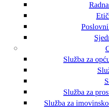
Radna 
Eti
Poslovni
Sjed
G
Služba za opću
Slu
S
Služba za pros
Služba za imovinsko-