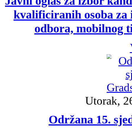
Javni oglas za izbor kand
kvalificiranih osoba za
odbora, mobilnog t
Utorak, 2
Održana 15. sje