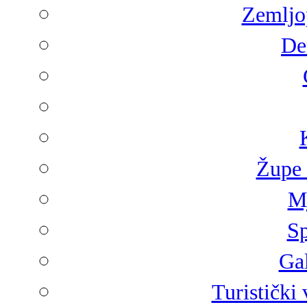
Zemljop
De
Župe 
Mj
Sp
Gal
Turistički 