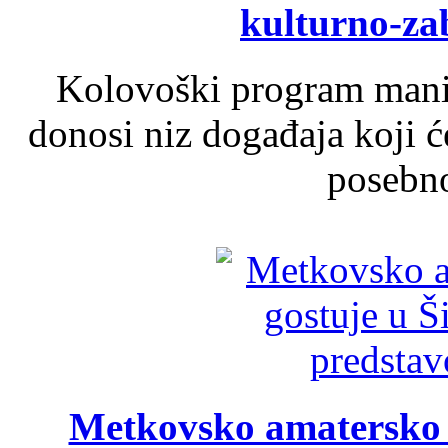
kulturno-z
Kolovoški program manif
donosi niz događaja koji ć
posebno
Metkovsko amatersko k