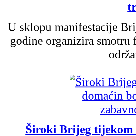
t
U sklopu manifestacije Br
godine organizira smotru f
održat
Široki Brijeg tijeko