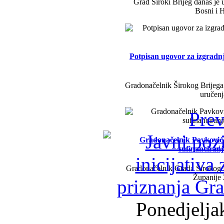
Grad Široki Brijeg danas je 
Bosni i H
Potpisan ugovor za izgradn
Gradonačelnik Širokog Brijega 
uručenj
Prev
Gradonačelnik Pavković i 
sufinanciran
Gradonačelnik Grada Širokog B
Županije
Ponedjeljak