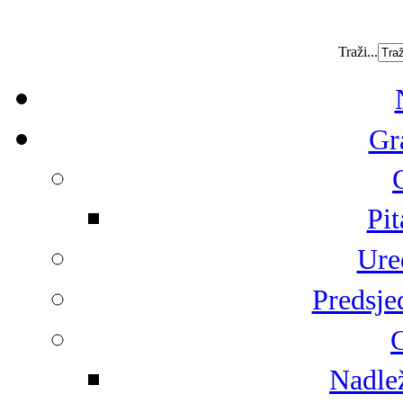
Traži...
Gr
Pit
Ure
Predsje
G
Nadlež