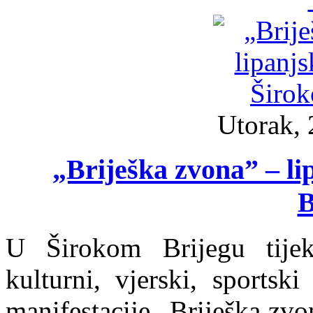
Utorak, 
„Briješka zvona” – l
B
U Širokom Brijegu tijek
kulturni, vjerski, sportsk
manifestacije „Briješka zvo