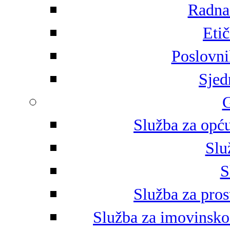
Radna 
Eti
Poslovni
Sjed
G
Služba za opću
Slu
S
Služba za pros
Služba za imovinsko-