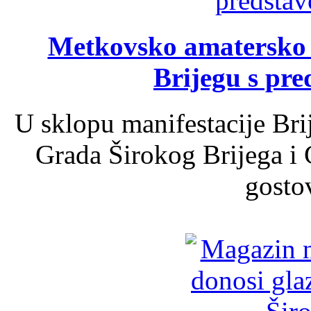
Metkovsko amatersko k
Brijegu s pr
U sklopu manifestacije Bri
Grada Širokog Brijega i 
gosto