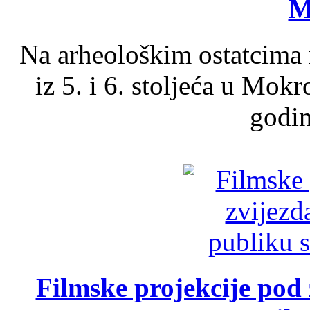
M
Na arheološkim ostatcima 
iz 5. i 6. stoljeća u Mok
godin
Filmske projekcije pod