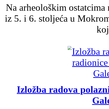
Na arheološkim ostatcima 
iz 5. i 6. stoljeća u Mokro
koj
Izložba radova polazn
Gale