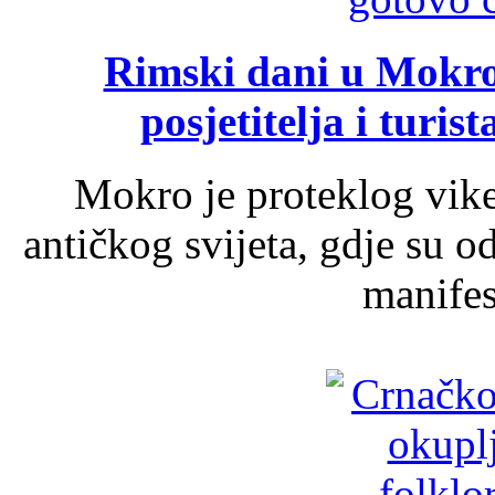
Rimski dani u Mokrom
posjetitelja i turist
Mokro je proteklog vik
antičkog svijeta, gdje su 
manifest