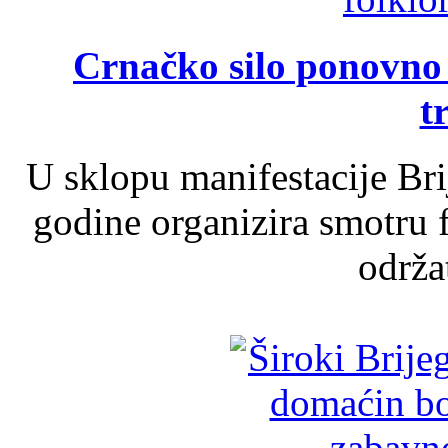
Crnačko silo ponovno o
t
U sklopu manifestacije Br
godine organizira smotru f
održat