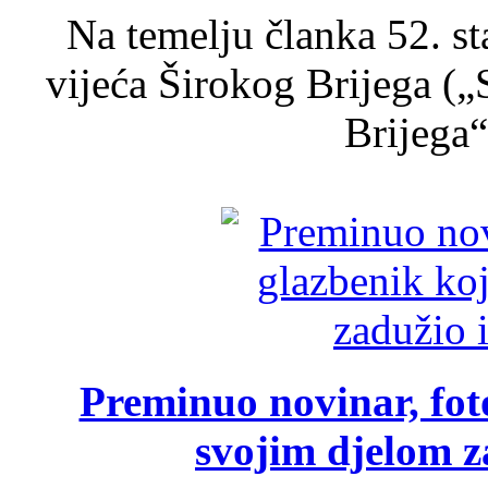
Na temelju članka 52. s
vijeća Širokog Brijega (
Brijega“,
Preminuo novinar, foto
svojim djelom za