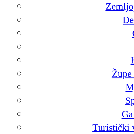
Zemljop
De
Župe 
Mj
Sp
Gal
Turistički 