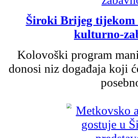
Široki Brijeg tijeko
kulturno-z
Kolovoški program manif
donosi niz događaja koji ć
posebno