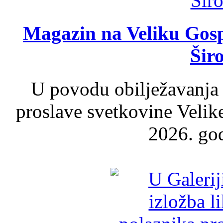
Magazin na Veliku Gosp
Šir
U povodu obilježavanja
proslave svetkovine Velik
2026. god