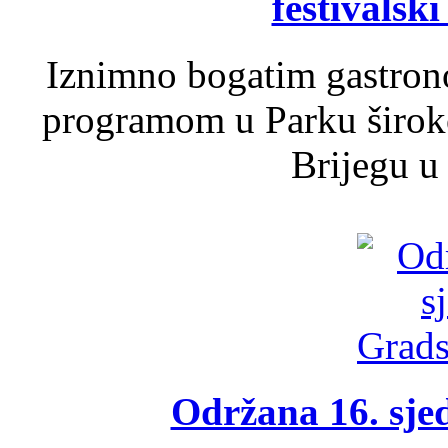
festivalski
Iznimno bogatim gastron
programom u Parku široko
Brijegu u 
Održana 16. sje