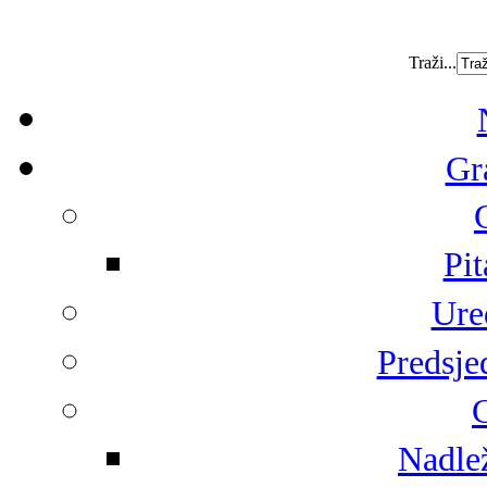
Traži...
Gr
Pit
Ure
Predsje
G
Nadlež