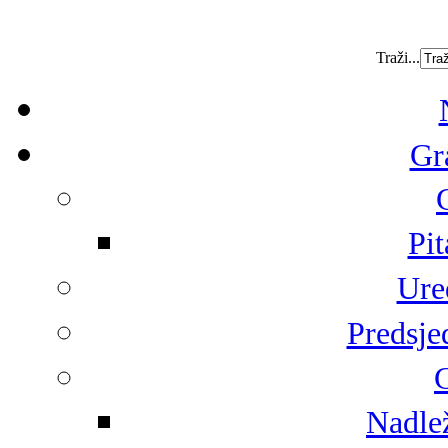
Traži...
Gr
Pit
Ure
Predsje
G
Nadlež