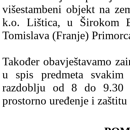
višestambeni objekt na ze
k.o. Lištica, u Širokom B
Tomislava (Franje) Primorc
Također obavještavamo zain
u spis predmeta svaki
razdoblju od 8 do 9.30 s
prostorno uređenje i zaštit