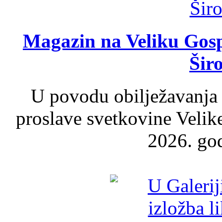
Magazin na Veliku Gosp
Šir
U povodu obilježavanja
proslave svetkovine Velik
2026. god