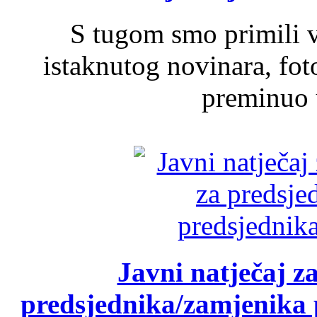
S tugom smo primili v
istaknutog novinara, foto
preminuo u
Javni natječaj z
predsjednika/zamjenika 