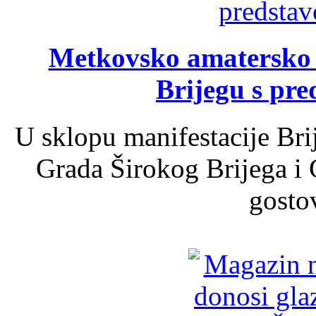
Metkovsko amatersko k
Brijegu s pr
U sklopu manifestacije Bri
Grada Širokog Brijega i 
gosto