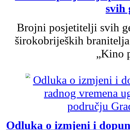
svih 
Brojni posjetitelji svih 
širokobrijeških branitel
„Kino p
Odluka o izmjeni i dopu