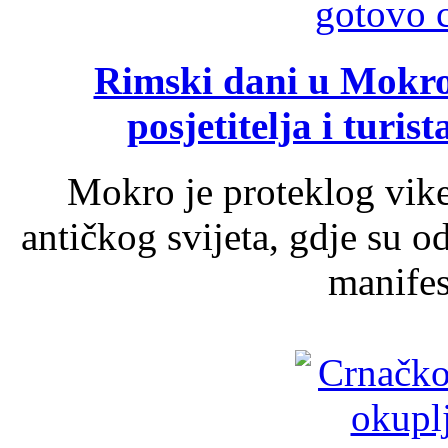
Rimski dani u Mokrom
posjetitelja i turist
Mokro je proteklog vik
antičkog svijeta, gdje su 
manifest