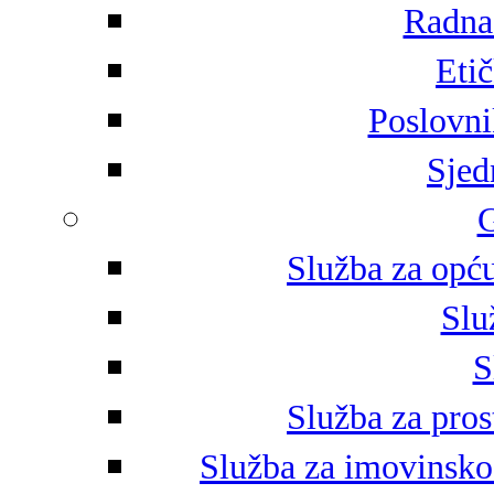
Radna 
Eti
Poslovni
Sjed
G
Služba za opću
Slu
S
Služba za pros
Služba za imovinsko-