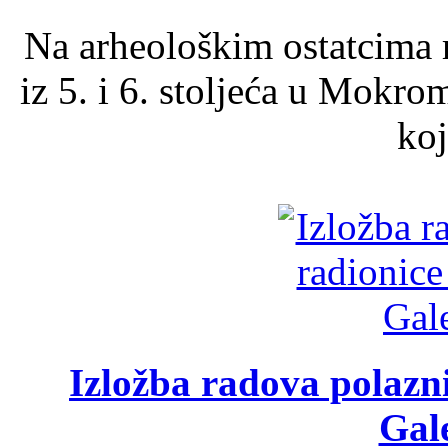
Na arheološkim ostatcima 
iz 5. i 6. stoljeća u Mokro
koj
Izložba radova polazn
Gale