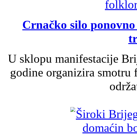
Crnačko silo ponovno o
t
U sklopu manifestacije Br
godine organizira smotru f
održat