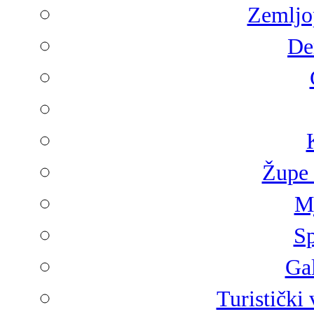
Zemljop
De
Župe 
Mj
Sp
Gal
Turistički 