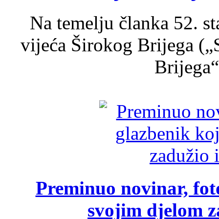
Na temelju članka 52. s
vijeća Širokog Brijega (
Brijega“,
Preminuo novinar, foto
svojim djelom za