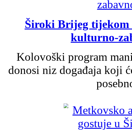
Široki Brijeg tijeko
kulturno-z
Kolovoški program manif
donosi niz događaja koji ć
posebno