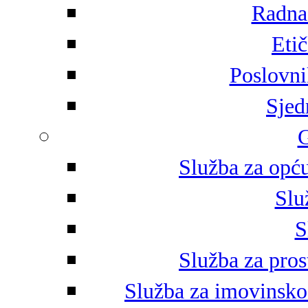
Radna 
Eti
Poslovni
Sjed
G
Služba za opću
Slu
S
Služba za pros
Služba za imovinsko-