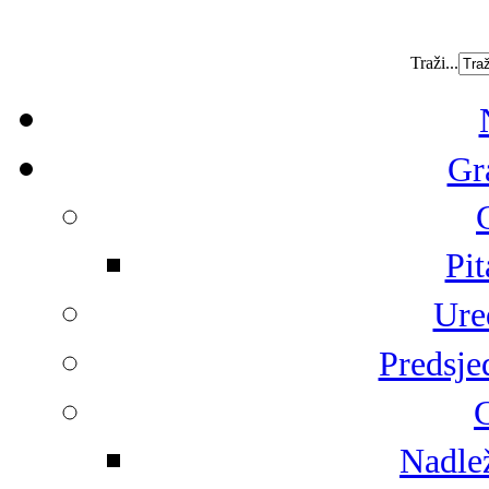
Traži...
Gr
Pit
Ure
Predsje
G
Nadlež