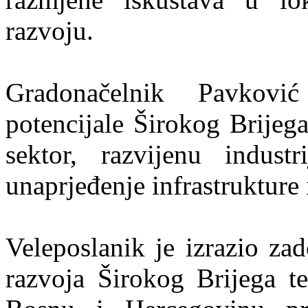
razvoju.
Gradonačelnik Pavkovi
potencijale Širokog Brijeg
sektor, razvijenu indust
unaprjeđenje infrastrukture 
Veleposlanik je izrazio za
razvoja Širokog Brijega te