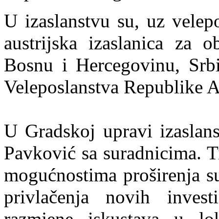
U izaslanstvu su, uz velepo
austrijska izaslanica za 
Bosnu i Hercegovinu, Srbi
Veleposlanstva Republike Au
U Gradskoj upravi izaslans
Pavković sa suradnicima. T
mogućnostima proširenja su
privlačenja novih invest
razmjene iskustava u lo