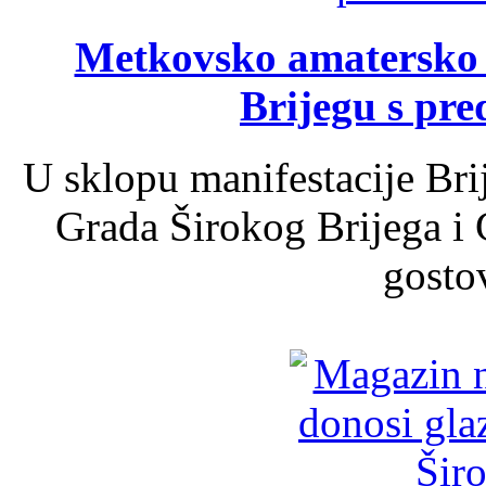
Metkovsko amatersko k
Brijegu s pr
U sklopu manifestacije Bri
Grada Širokog Brijega i 
gosto