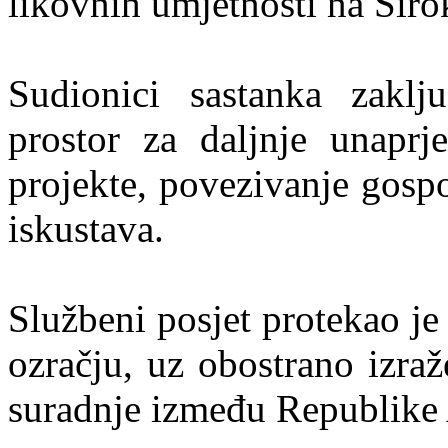
likovnih umjetnosti na Šir
Sudionici sastanka zaklj
prostor za daljnje unaprj
projekte, povezivanje gosp
iskustava.
Službeni posjet protekao je
ozračju, uz obostrano izra
suradnje između Republike A