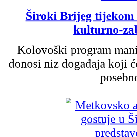
Široki Brijeg tijeko
kulturno-z
Kolovoški program manif
donosi niz događaja koji ć
posebno