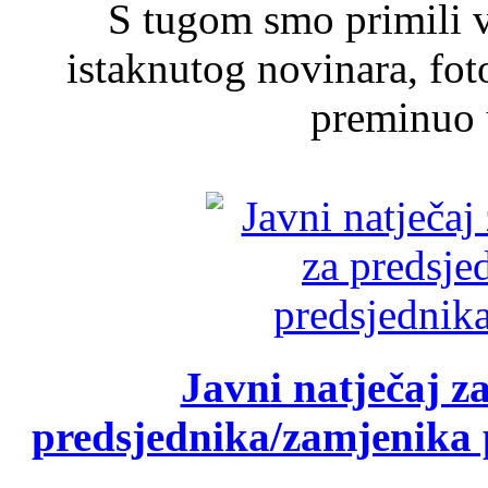
S tugom smo primili v
istaknutog novinara, foto
preminuo u
Javni natječaj z
predsjednika/zamjenika 