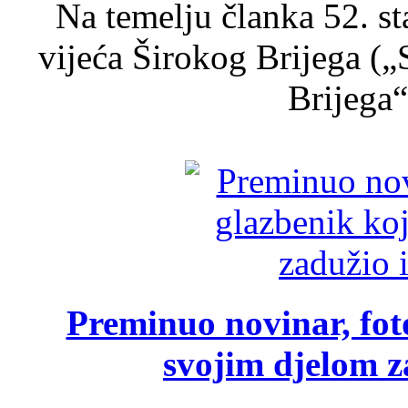
Na temelju članka 52. s
vijeća Širokog Brijega (
Brijega“,
Preminuo novinar, foto
svojim djelom za