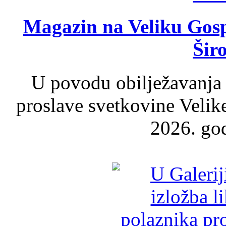
Magazin na Veliku Gosp
Šir
U povodu obilježavanja
proslave svetkovine Velik
2026. god