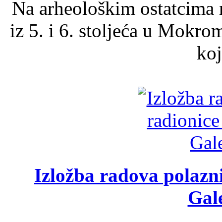
Na arheološkim ostatcima 
iz 5. i 6. stoljeća u Mokro
koj
Izložba radova polazn
Gale