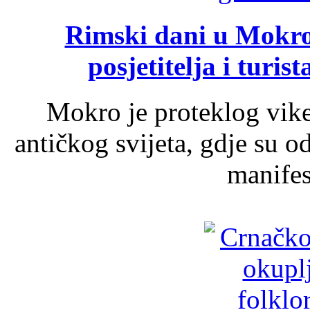
Rimski dani u Mokrom
posjetitelja i turist
Mokro je proteklog vik
antičkog svijeta, gdje su 
manifest