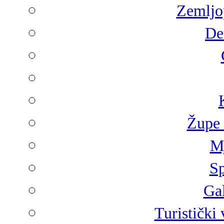
Zemljop
De
Župe 
Mj
Sp
Gal
Turistički 