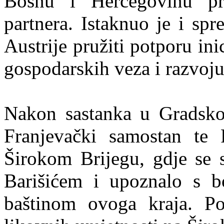
Bosnu i Hercegovinu pr
partnera. Istaknuo je i sp
Austrije pružiti potporu in
gospodarskih veza i razvoju
Nakon sastanka u Gradskoj 
Franjevački samostan te 
Širokom Brijegu, gdje se 
Barišićem i upoznalo s 
baštinom ovoga kraja. Po