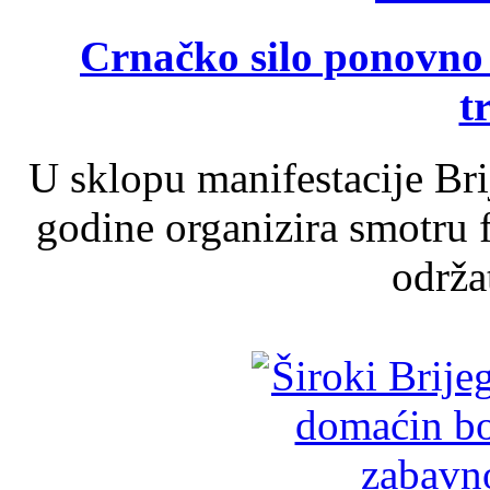
Crnačko silo ponovno o
t
U sklopu manifestacije Br
godine organizira smotru f
održat