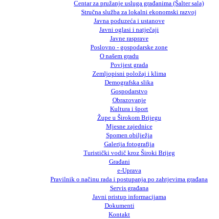
Centar za pružanje usluga građanima (Šalter sala)
Stručna služba za lokalni ekonomski razvoj
Javna poduzeća i ustanove
Javni oglasi i natječaji
Javne rasprave
Poslovno - gospodarske zone
O našem gradu
Povijest grada
Zemljopisni položaj i klima
Demografska slika
Gospodarstvo
Obrazovanje
Kultura i šport
Župe u Širokom Brijegu
Mjesne zajednice
Spomen obilježja
Galerija fotografija
Turistički vodič kroz Široki Brijeg
Građani
e-Uprava
Pravilnik o načinu rada i postupanja po zahtjevima građana
Servis građana
Javni pristup informacijama
Dokumenti
Kontakt