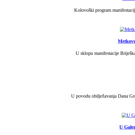
Kolovoški program manifestacije
Metkovs
U sklopu manifestacije Briješka
U povodu obilježavanja Dana Grad
U Galer