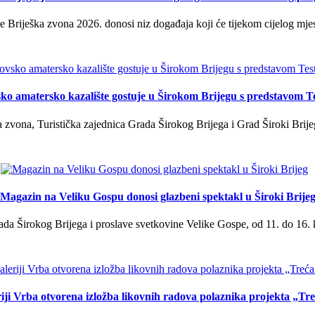
 Briješka zvona 2026. donosi niz događaja koji će tijekom cijelog mjes
ko amatersko kazalište gostuje u Širokom Brijegu s predstavom T
 zvona, Turistička zajednica Grada Širokog Brijega i Grad Široki Brije
Magazin na Veliku Gospu donosi glazbeni spektakl u Široki Brije
a Širokog Brijega i proslave svetkovine Velike Gospe, od 11. do 16. 
iji Vrba otvorena izložba likovnih radova polaznika projekta „Tr