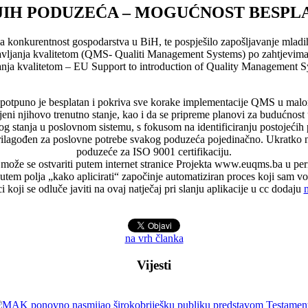
JIH PODUZEĆA – MOGUĆNOST BESPLA
 konkurentnost gospodarstva u BiH, te pospješilo zapošljavanje mladih
 upravljanja kvalitetom (QMS- Qualiti Management Systems) po zahtjev
anja kvalitetom – EU Support to introduction of Quality Management S
, potpuno je besplatan i pokriva sve korake implementacije QMS u malo
cjeni njihovo trenutno stanje, kao i da se pripreme planovi za budućno
stanja u poslovnom sistemu, s fokusom na identificiranju postojećih pr
 prilagođen za poslovne potrebe svakog poduzeća pojedinačno. Ukratko n
poduzeće za ISO 9001 certifikaciju.
 može se ostvariti putem internet stranice Projekta www.euqms.ba u per
putem polja „kako aplicirati“ započinje automatiziran proces koji sam vo
 koji se odluče javiti na ovaj natječaj pri slanju aplikacije u cc dodaju
na vrh članka
Vijesti