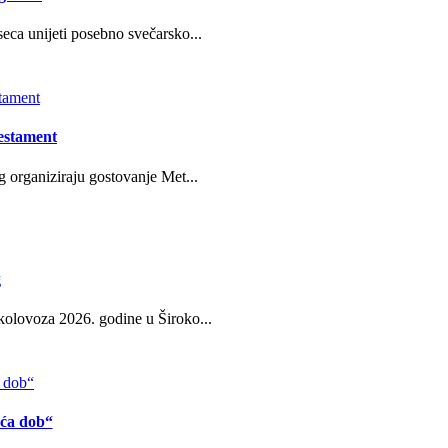
eca unijeti posebno svečarsko...
estament
g organiziraju gostovanje Met...
g
kolovoza 2026. godine u Široko...
eća dob“