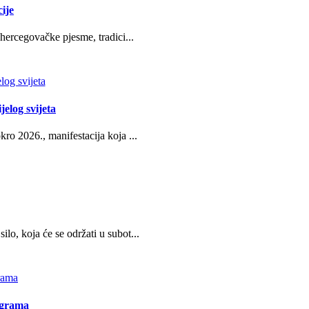
ije
hercegovačke pjesme, tradici...
jelog svijeta
ro 2026., manifestacija koja ...
o, koja će se održati u subot...
ograma