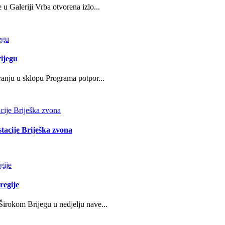
u Galeriji Vrba otvorena izlo...
ijegu
ranju u sklopu Programa potpor...
stacije Briješka zvona
regije
irokom Brijegu u nedjelju nave...