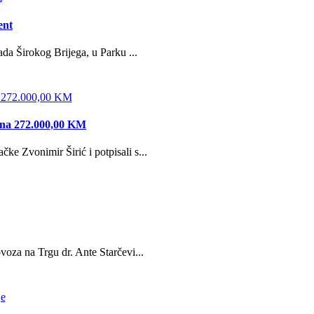
ent
da Širokog Brijega, u Parku ...
edna 272.000,00 KM
e Zvonimir Širić i potpisali s...
oza na Trgu dr. Ante Starčevi...