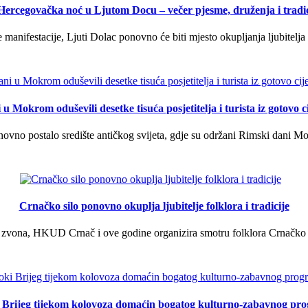
 Hercegovačka noć u Ljutom Docu – večer pjesme, druženja i tradic
manifestacije, Ljuti Dolac ponovno će biti mjesto okupljanja ljubitelja 
u Mokrom oduševili desetke tisuća posjetitelja i turista iz gotovo ci
vno postalo središte antičkog svijeta, gdje su održani Rimski dani Mok
Crnačko silo ponovno okuplja ljubitelje folklora i tradicije
 zvona, HKUD Crnač i ove godine organizira smotru folklora Crnačko sil
i Brijeg tijekom kolovoza domaćin bogatog kulturno-zabavnog pr