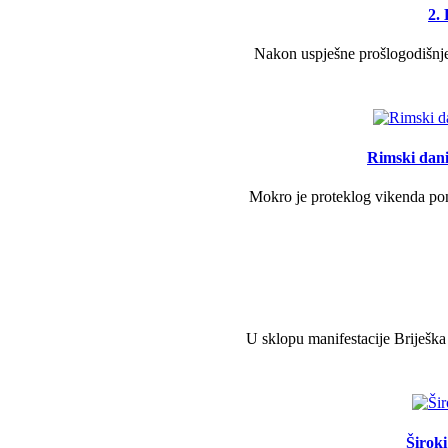
2.
Nakon uspješne prošlogodišnje 
Rimski dani 
Mokro je proteklog vikenda pono
U sklopu manifestacije Briješka
Širok