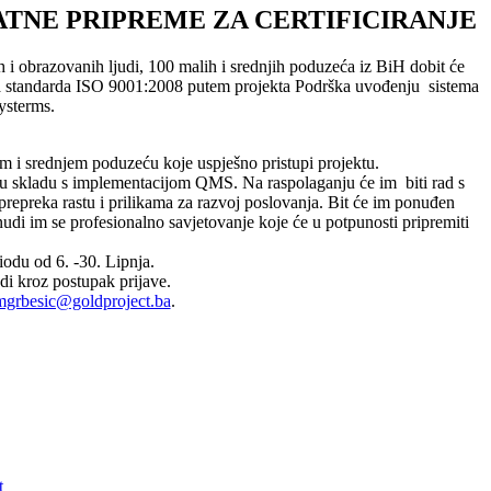
TNE PRIPREME ZA CERTIFICIRANJE
 i obrazovanih ljudi, 100 malih i srednjih poduzeća iz BiH dobit će
ima standarda ISO 9001:2008 putem projekta Podrška uvođenju sistema
ysterms.
m i srednjem poduzeću koje uspješno pristupi projektu.
st u skladu s implementacijom QMS. Na raspolaganju će im biti rad s
epreka rastu i prilikama za razvoj poslovanja. Bit će im ponuđen
udi im se profesionalno savjetovanje koje će u potpunosti pripremiti
iodu od 6. -30. Lipnja.
di kroz postupak prijave.
mgrbesic@goldproject.ba
.