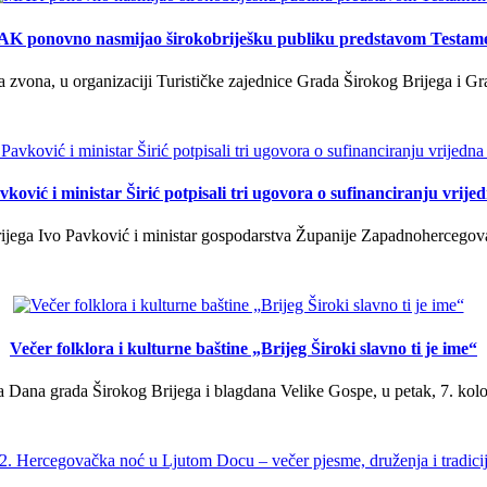
K ponovno nasmijao širokobriješku publiku predstavom Testam
a zvona, u organizaciji Turističke zajednice Grada Širokog Brijega i Gra
ković i ministar Širić potpisali tri ugovora o sufinanciranju vrij
ega Ivo Pavković i ministar gospodarstva Županije Zapadnohercegovačk
Večer folklora i kulturne baštine „Brijeg Široki slavno ti je ime“
 Dana grada Širokog Brijega i blagdana Velike Gospe, u petak, 7. kolov