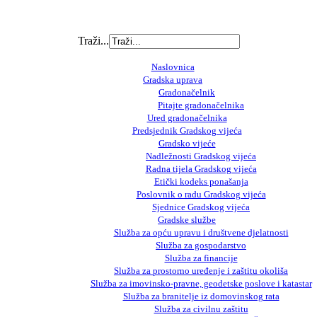
Traži...
Naslovnica
Gradska uprava
Gradonačelnik
Pitajte gradonačelnika
Ured gradonačelnika
Predsjednik Gradskog vijeća
Gradsko vijeće
Nadležnosti Gradskog vijeća
Radna tijela Gradskog vijeća
Etički kodeks ponašanja
Poslovnik o radu Gradskog vijeća
Sjednice Gradskog vijeća
Gradske službe
Služba za opću upravu i društvene djelatnosti
Služba za gospodarstvo
Služba za financije
Služba za prostorno uređenje i zaštitu okoliša
Služba za imovinsko-pravne, geodetske poslove i katastar
Služba za branitelje iz domovinskog rata
Služba za civilnu zaštitu