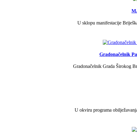
MA
U sklopu manifestacije Briješk
Gradonačelnik Pav
Gradonačelnik Grada Širokog Brij
U okviru programa obilježavanja