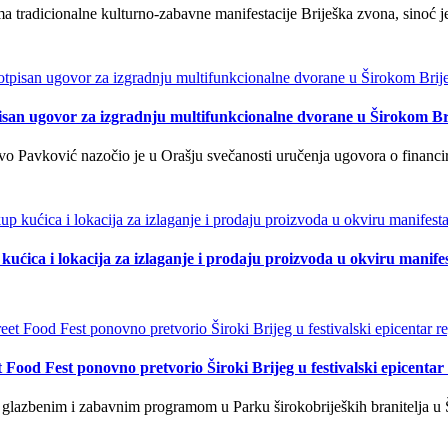
tradicionalne kulturno-zabavne manifestacije Briješka zvona, sinoć je 
isan ugovor za izgradnju multifunkcionalne dvorane u Širokom Br
o Pavković nazočio je u Orašju svečanosti uručenja ugovora o financi
kućica i lokacija za izlaganje i prodaju proizvoda u okviru manife
t Food Fest ponovno pretvorio Široki Brijeg u festivalski epicentar 
lazbenim i zabavnim programom u Parku širokobrijeških branitelja u Š