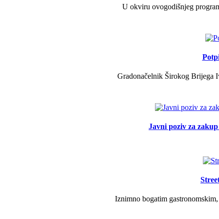
U okviru ovogodišnjeg programa 
Potp
Gradonačelnik Širokog Brijega Iv
Javni poziv za zakup 
Stree
Iznimno bogatim gastronomskim, g