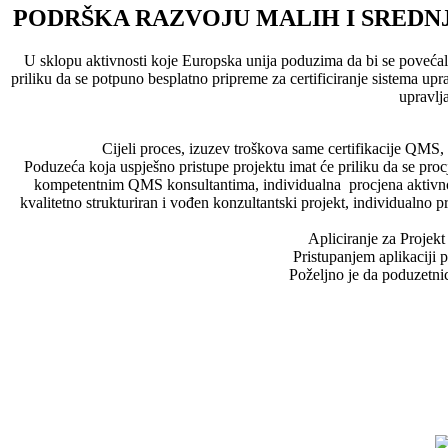
PODRŠKA RAZVOJU MALIH I SREDN
U sklopu aktivnosti koje Europska unija poduzima da bi se povećala
priliku da se potpuno besplatno pripreme za certificiranje sistema
upravlj
Cijeli proces, izuzev troškova same certifikacije QMS
Poduzeća koja uspješno pristupe projektu imat će priliku da se pro
kompetentnim QMS konsultantima, individualna procjena aktivnog 
kvalitetno strukturiran i vođen konzultantski projekt, individualno
Apliciranje za Projekt
Pristupanjem aplikaciji 
Poželjno je da poduzetnici