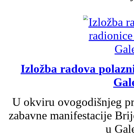
Izložba radova polazn
Gale
U okviru ovogodišnjeg pr
zabavne manifestacije Brij
u Gale