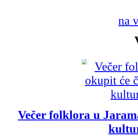
na 
Večer folklora u Jarama
kultu