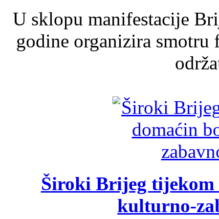
U sklopu manifestacije Br
godine organizira smotru f
održat
Široki Brijeg tijeko
kulturno-z