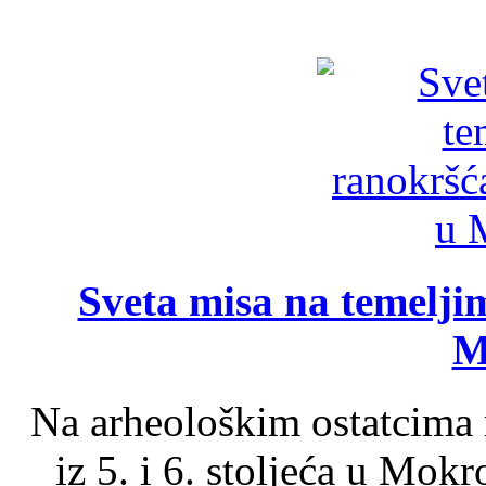
Sveta misa na temelji
M
Na arheološkim ostatcima 
iz 5. i 6. stoljeća u Mok