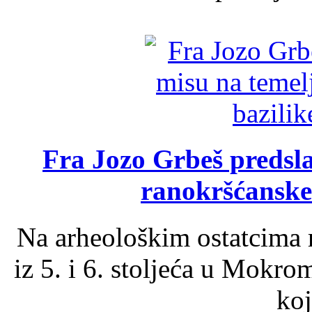
Fra Jozo Grbeš predsla
ranokršćanske
Na arheološkim ostatcima 
iz 5. i 6. stoljeća u Mokro
koj