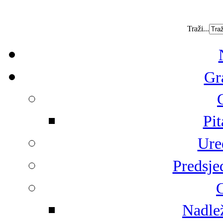
Traži...
Gr
Pit
Ure
Predsje
G
Nadlež