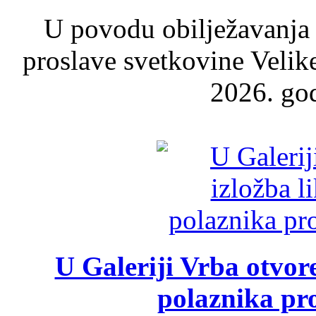
U povodu obilježavanja
proslave svetkovine Velik
2026. god
U Galeriji Vrba otvor
polaznika pr