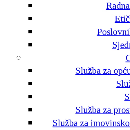
Radna 
Eti
Poslovni
Sjed
G
Služba za opću
Slu
S
Služba za pros
Služba za imovinsko-