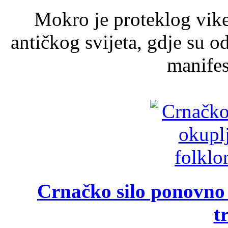
Mokro je proteklog vik
antičkog svijeta, gdje su 
manifest
Crnačko silo ponovno o
t