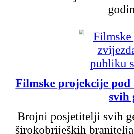
godin
Filmske projekcije pod
svih 
Brojni posjetitelji svih 
širokobrijeških branitel