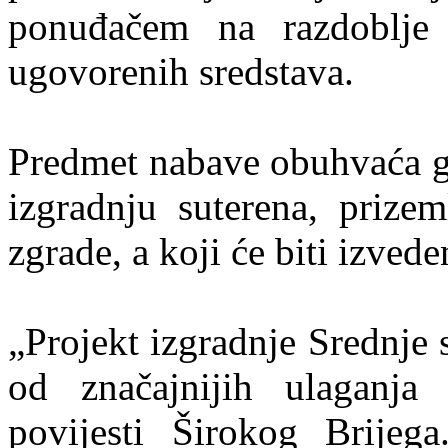
ponuđačem na razdoblje 
ugovorenih sredstava.
Predmet nabave obuhvaća gr
izgradnju suterena, prizem
zgrade, a koji će biti izved
„Projekt izgradnje Srednje 
od značajnijih ulaganja
povijesti Širokog Brijeg