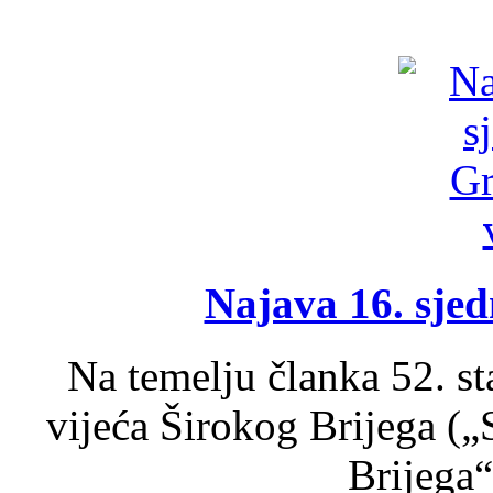
Najava 16. sjed
Na temelju članka 52. s
vijeća Širokog Brijega (
Brijega“,