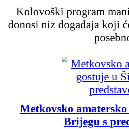
Kolovoški program manif
donosi niz događaja koji ć
posebno
Metkovsko amatersko k
Brijegu s pr