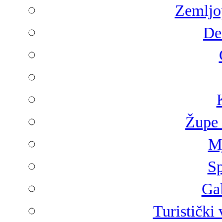
Zemljop
De
Župe 
Mj
Sp
Gal
Turistički 