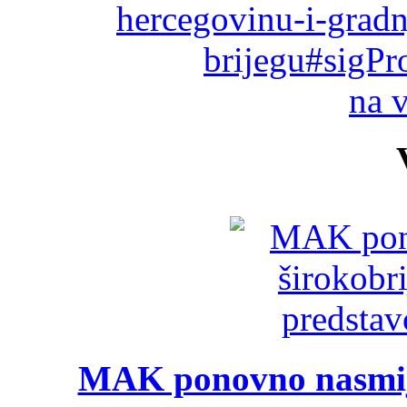
hercegovinu-i-gradn
brijegu#sigPr
na 
MAK ponovno nasmija