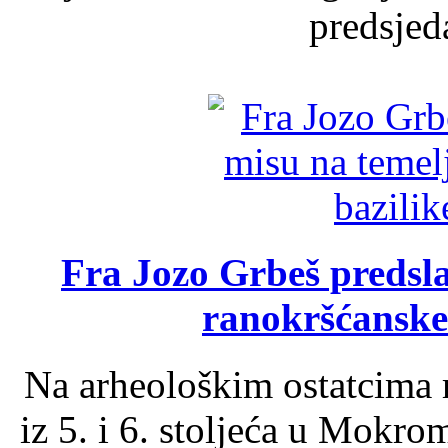
predsjed
Fra Jozo Grbeš predsla
ranokršćanske
Na arheološkim ostatcima 
iz 5. i 6. stoljeća u Mokro