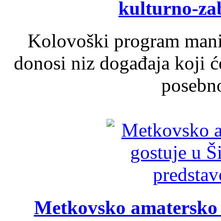
kulturno-z
Kolovoški program manif
donosi niz događaja koji ć
posebno
Metkovsko amatersko k