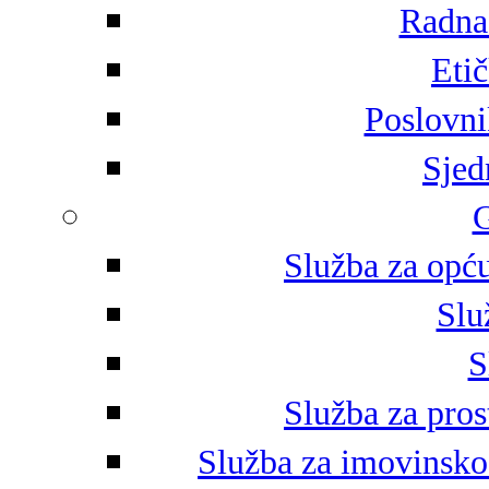
Radna 
Eti
Poslovni
Sjed
G
Služba za opću
Slu
S
Služba za pros
Služba za imovinsko-