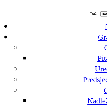
Traži...
Gr
Pit
Ure
Predsje
G
Nadlež