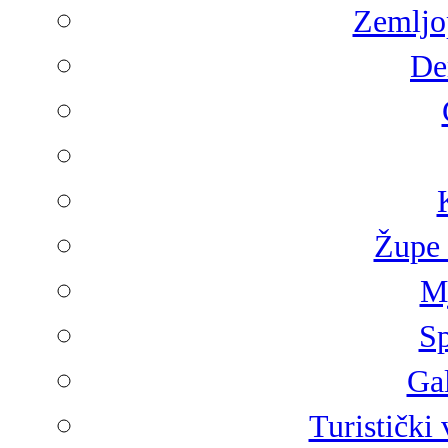
Zemljop
De
Župe 
Mj
Sp
Gal
Turistički 