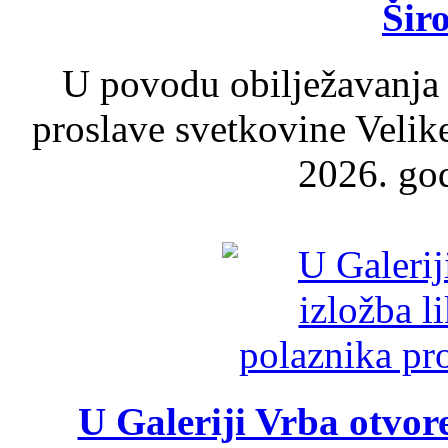
Šir
U povodu obilježavanja
proslave svetkovine Velik
2026. god
U Galeriji Vrba otvor