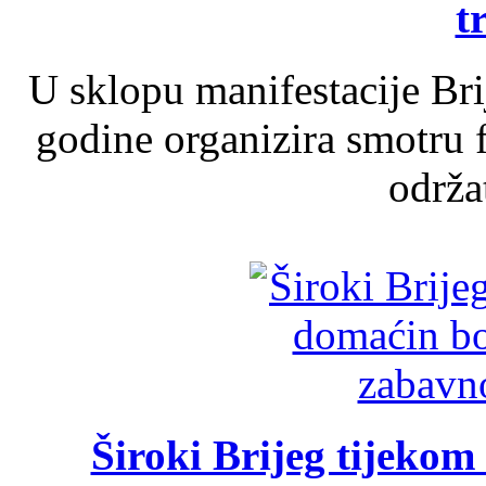
t
U sklopu manifestacije Br
godine organizira smotru f
održat
Široki Brijeg tijeko