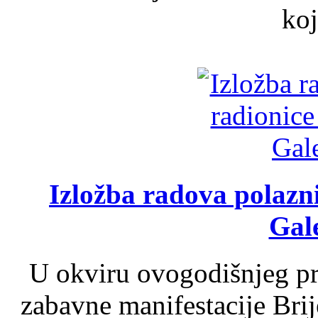
koj
Izložba radova polazn
Gale
U okviru ovogodišnjeg pr
zabavne manifestacije Brij