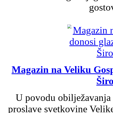
gosto
Magazin na Veliku Gosp
Šir
U povodu obilježavanja
proslave svetkovine Velik