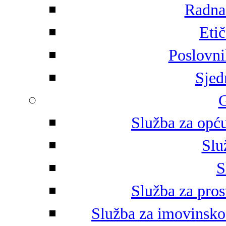
Radna 
Eti
Poslovni
Sjed
G
Služba za opću
Slu
S
Služba za pros
Služba za imovinsko-