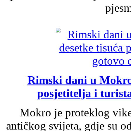
pjesme
Rimski dani u Mokrom
posjetitelja i turist
Mokro je proteklog vik
antičkog svijeta, gdje su 