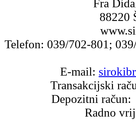
Fra Dida
88220 Š
www.sir
Telefon: 039/702-801; 039
E-mail:
sirokib
Transakcijski ra
Depozitni raču
Radno vrij