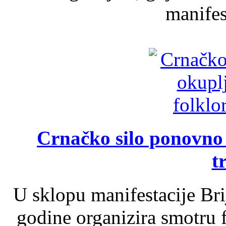
manifest
Crnačko silo ponovno o
t
U sklopu manifestacije Br
godine organizira smotru f