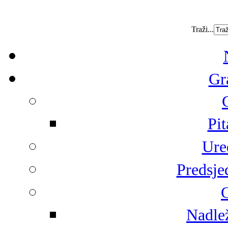
Traži...
Gr
Pit
Ure
Predsje
G
Nadlež