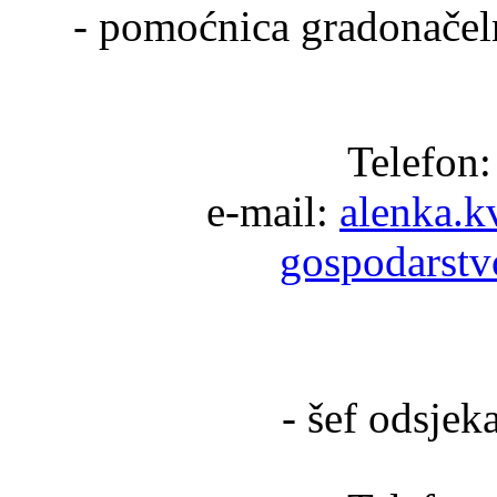
- pomoćnica gradonače
Telefon:
e-mail:
alenka.k
gospodarstv
- šef odsjek