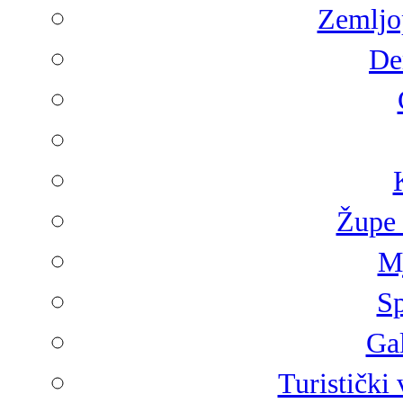
Zemljop
De
Župe 
Mj
Sp
Gal
Turistički 