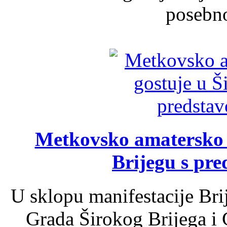
posebno
Metkovsko amatersko k
Brijegu s pr
U sklopu manifestacije Bri
Grada Širokog Brijega i 