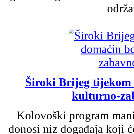
održat
Široki Brijeg tijeko
kulturno-z
Kolovoški program manif
donosi niz događaja koji ć