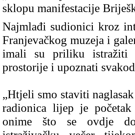
sklopu manifestacije Briješ
Najmlađi sudionici kroz in
Franjevačkog muzeja i gale
imali su priliku istražiti
prostorije i upoznati svako
„Htjeli smo staviti naglas
radionica lijep je početa
onime što se ovdje do
istraživačku večer tijek