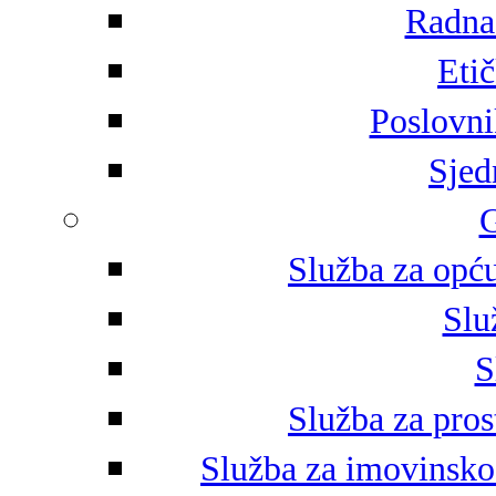
Radna 
Eti
Poslovni
Sjed
G
Služba za opću
Slu
S
Služba za pros
Služba za imovinsko-