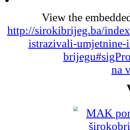
View the embedded 
http://sirokibrijeg.ba/ind
istrazivali-umjetnine
brijegu#sigPr
na 