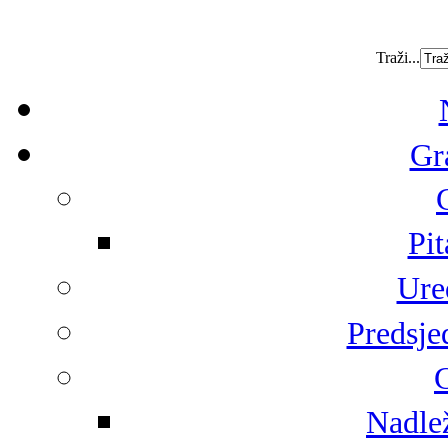
Traži...
Gr
Pit
Ure
Predsje
G
Nadlež