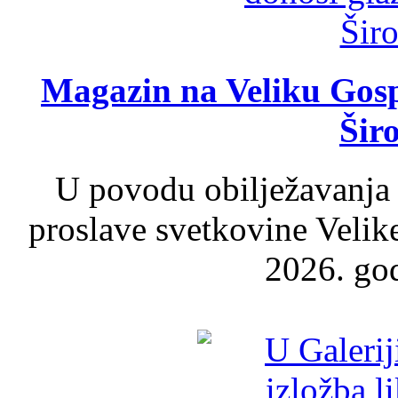
Magazin na Veliku Gosp
Šir
U povodu obilježavanja
proslave svetkovine Velik
2026. god