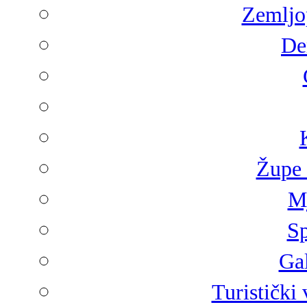
Zemljop
De
Župe 
Mj
Sp
Gal
Turistički 