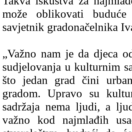
Takva iskustva za najmlađ
može oblikovati buduće 
savjetnik gradonačelnika Iv
„Važno nam je da djeca od 
sudjelovanja u kulturnim s
što jedan grad čini urb
gradom. Upravo su kultur
sadržaja nema ljudi, a lju
važno kod najmlađih usad