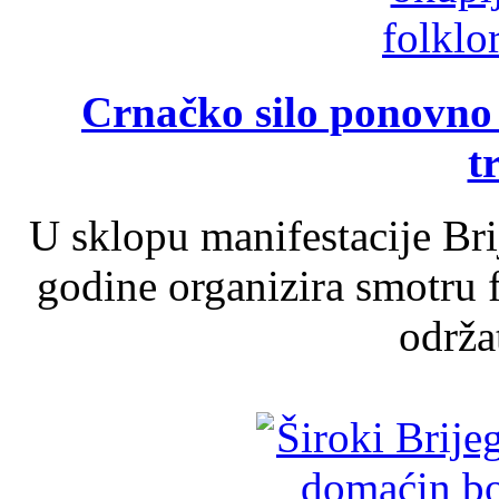
Crnačko silo ponovno o
t
U sklopu manifestacije Br
godine organizira smotru f
održat