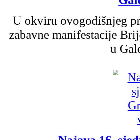
U okviru ovogodišnjeg pr
zabavne manifestacije Brij
u Gale
Najava 16. sjed