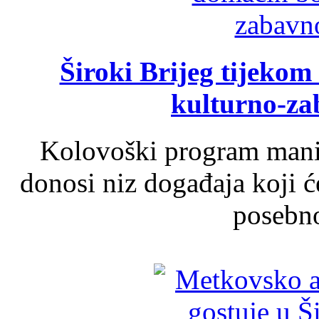
Široki Brijeg tijeko
kulturno-z
Kolovoški program manif
donosi niz događaja koji ć
posebno