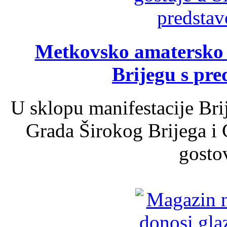
Metkovsko amatersko k
Brijegu s pr
U sklopu manifestacije Bri
Grada Širokog Brijega i 
gosto