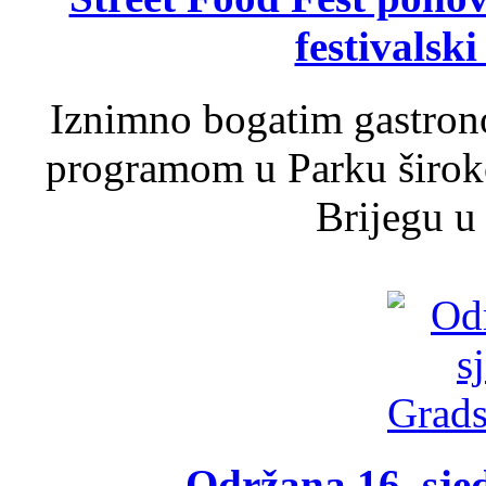
festivalski
Iznimno bogatim gastron
programom u Parku široko
Brijegu u 
Održana 16. sje