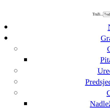
Traži...
Gr
Pit
Ure
Predsje
G
Nadlež