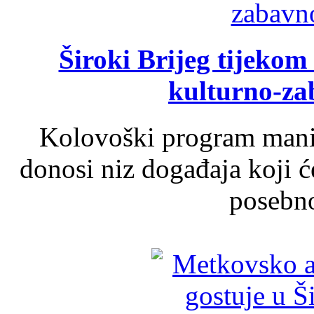
Široki Brijeg tijeko
kulturno-z
Kolovoški program manif
donosi niz događaja koji ć
posebno