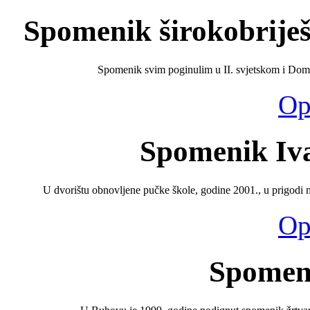
Spomenik širokobriješ
Spomenik svim poginulim u II. svjetskom i Domo
Opš
Spomenik Iv
U dvorištu obnovljene pučke škole, godine 2001., u prigodi nj
Opš
Spomen