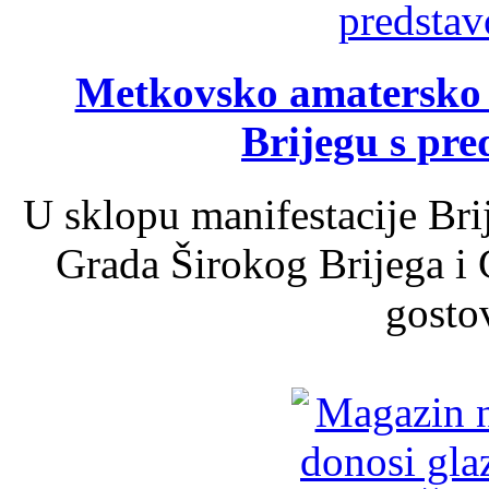
Metkovsko amatersko k
Brijegu s pr
U sklopu manifestacije Bri
Grada Širokog Brijega i 
gosto