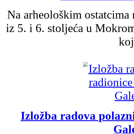
Na arheološkim ostatcima 
iz 5. i 6. stoljeća u Mokro
koj
Izložba radova polazn
Gale