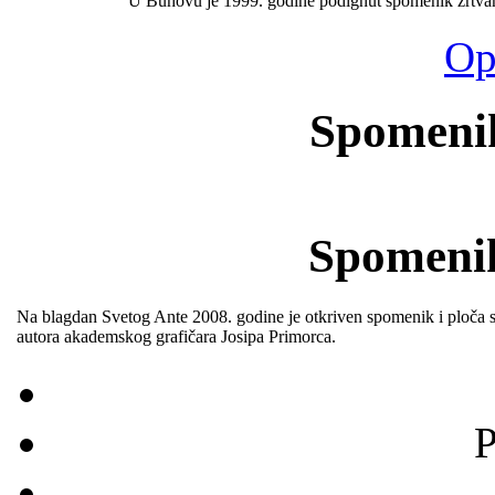
U Buhovu je 1999. godine podignut spomenik žrtvama
Opš
Spomenik
Spomenik
Na blagdan Svetog Ante 2008. godine je otkriven spomenik i ploča s
autora akademskog grafičara Josipa Primorca.
P