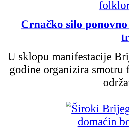
Crnačko silo ponovno o
t
U sklopu manifestacije Br
godine organizira smotru f
održat