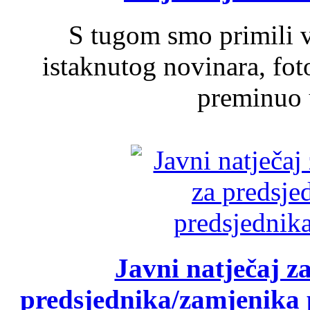
S tugom smo primili v
istaknutog novinara, foto
preminuo u
Javni natječaj z
predsjednika/zamjenika 