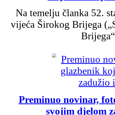
Na temelju članka 52. s
vijeća Širokog Brijega (
Brijega“,
Preminuo novinar, foto
svojim djelom za