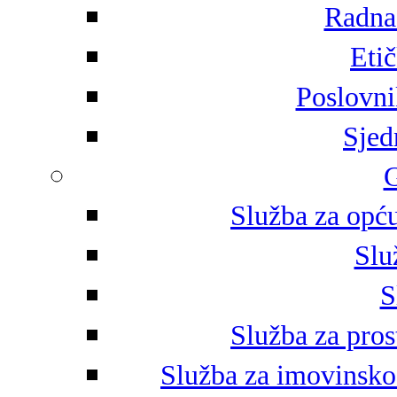
Radna 
Eti
Poslovni
Sjed
G
Služba za opću
Slu
S
Služba za pros
Služba za imovinsko-