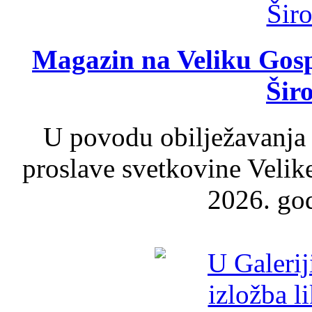
Magazin na Veliku Gosp
Šir
U povodu obilježavanja
proslave svetkovine Velik
2026. god