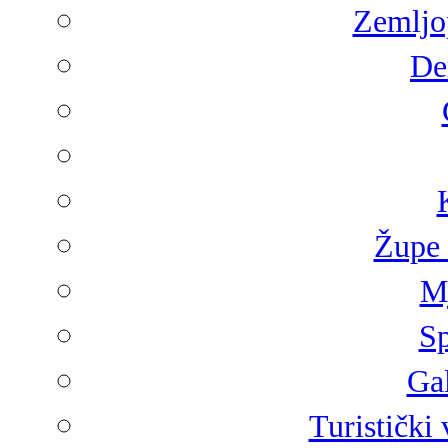
Zemljop
De
Župe 
Mj
Sp
Gal
Turistički 