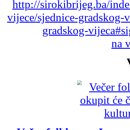
http://sirokibrijeg.ba/in
vijece/sjednice-gradskog-
gradskog-vijeca#s
na 