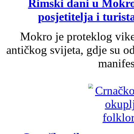
Rimski dani u Mokrom
posjetitelja i turist
Mokro je proteklog vik
antičkog svijeta, gdje su 
manifest