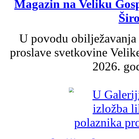
Magazin na Veliku Gosp
Šir
U povodu obilježavanja
proslave svetkovine Velik
2026. god