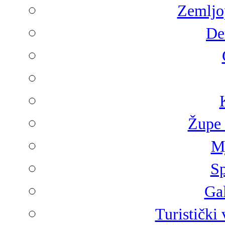
Zemljop
De
Župe 
Mj
Sp
Gal
Turistički 