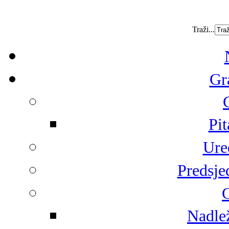
Traži...
Gr
Pit
Ure
Predsje
G
Nadlež