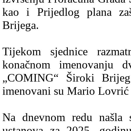
kao i Prijedlog plana za
Brijega.
Tijekom sjednice razmat
konačnom imenovanju d
„COMING“ Široki Brijeg
imenovani su Mario Lovrić i
Na dnevnom redu našla s
ustanova za 2025. godin