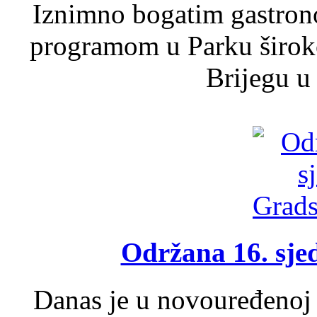
Iznimno bogatim gastron
programom u Parku široko
Brijegu u 
Održana 16. sje
Danas je u novouređenoj 