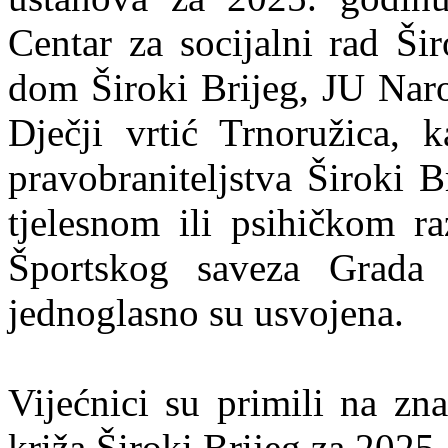
Centar za socijalni rad Ši
dom Široki Brijeg, JU Naro
Dječji vrtić Trnoružica, 
pravobraniteljstva Široki 
tjelesnom ili psihičkom r
Športskog saveza Grada 
jednoglasno su usvojena.
Vijećnici su primili na zn
križa Široki Brijeg za 2025