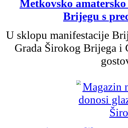
Metkovsko amatersko k
Brijegu s pr
U sklopu manifestacije Bri
Grada Širokog Brijega i 
gosto