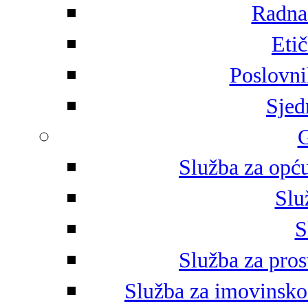
Radna 
Eti
Poslovni
Sjed
G
Služba za opću
Slu
S
Služba za pros
Služba za imovinsko-