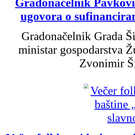
Gradonačelnik Pavković 
ugovora o sufinancira
Gradonačelnik Grada Ši
ministar gospodarstva 
Zvonimir Šir