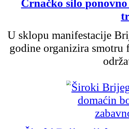
Crnačko silo ponovno o
t
U sklopu manifestacije Br
godine organizira smotru f
održat