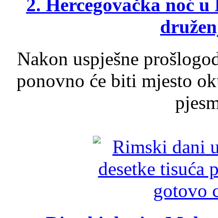
2. Hercegovačka noć u 
druženj
Nakon uspješne prošlogodi
ponovno će biti mjesto ok
pjesme