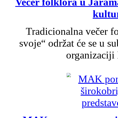
Večer folklora u Jarama
kultu
Tradicionalna večer f
svoje“ održat će se u s
organizaciji