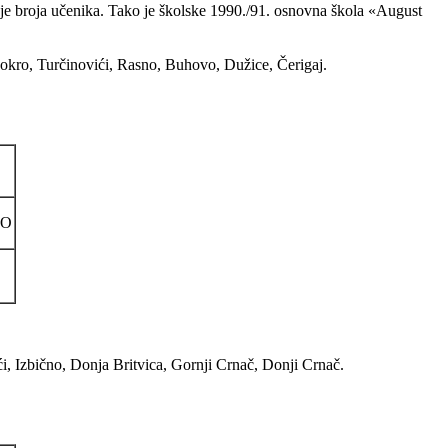
e broja učenika. Tako je školske 1990./91. osnovna škola «August
 Mokro, Turčinovići, Rasno, Buhovo, Dužice, Čerigaj.
NO
i, Izbično, Donja Britvica, Gornji Crnač, Donji Crnač.