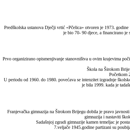
Predškolska ustanova Dječji vrtić «Pčelica» otvoren je 1973. godine 
je bio 70- 90 djece, a financirano je 
Prvo organizirano opismenjivanje stanovništva u ovim krajevima počin
Škola na Širokom Brijeg
Početkom 20
U periodu od 1960. do 1980. povećava se intenzitet izgradnje školskog
je bila 1999. kada je tada
Franjevačka gimnazija na Širokom Brijegu dobila je pravo javnosti 
gimnazija i nastaviti ško
Sadašnjoj zgradi gimnazije kamen temeljac je posta
7.veljače 1945.godine partizani su poubija