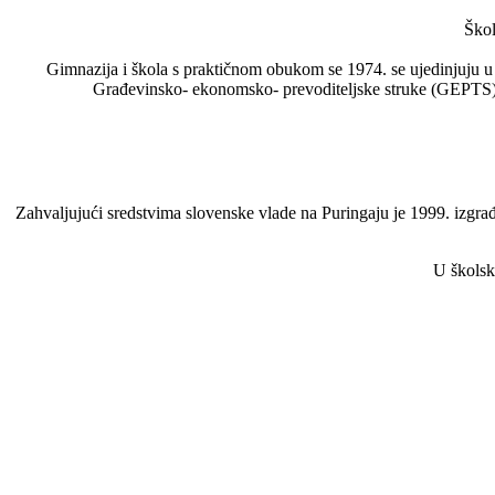
Škol
Gimnazija i škola s praktičnom obukom se 1974. se ujedinjuju u
Građevinsko- ekonomsko- prevoditeljske struke (GEPTS).
Zahvaljujući sredstvima slovenske vlade na Puringaju je 1999. izgrađe
U školsk