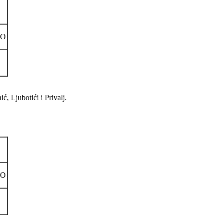
NO
, Ljubotići i Privalj.
NO