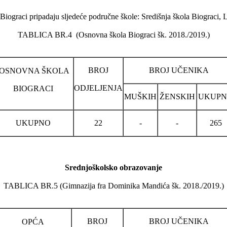
Biograci pripadaju sljedeće područne škole: Središnja škola Biograci, Lj
TABLICA BR.4 (Osnovna škola Biograci šk. 2018./2019.)
BROJ
BROJ UČENIKA
OSNOVNA ŠKOLA
ODJELJENJA
BIOGRACI
MUŠKIH
ŽENSKIH
UKUP
UKUPNO
22
-
-
265
Srednjoškolsko obrazovanje
TABLICA BR.5 (Gimnazija fra Dominika Mandića šk. 2018./2019.)
BROJ
BROJ UČENIKA
OPĆA