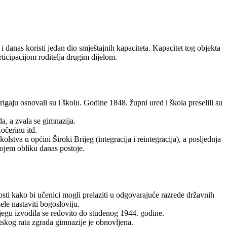
danas koristi jedan dio smještajnih kapaciteta. Kapacitet tog objekta
articipacijom roditelja drugim dijelom.
aju osnovali su i školu. Godine 1848. župni ured i škola preselili su
a, a zvala se gimnazija.
očerinu itd.
tva u općini Široki Brijeg (integracija i reintegracija), a posljednja
kojem obliku danas postoje.
sti kako bi učenici mogli prelaziti u odgovarajuće razrede državnih
ele nastaviti bogosloviju.
jegu izvodila se redovito do studenog 1944. godine.
etskog rata zgrada gimnazije je obnovljena.