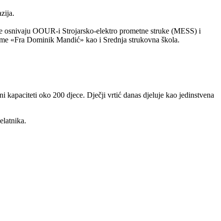
zija.
 se osnivaju OOUR-i Strojarsko-elektro prometne struke (MESS) i
ime «Fra Dominik Mandić» kao i Srednja strukovna škola.
i kapaciteti oko 200 djece. Dječji vrtić danas djeluje kao jedinstvena
elatnika.