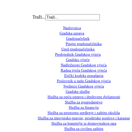
Traži...
Naslovnica
Gradska uprava
Gradonačelnik
Pitajte gradonačelnika
Ured gradonačelnika
Predsjednik Gradskog vijeća
Gradsko vijeće
Nadležnosti Gradskog vijeća
Radna tijela Gradskog vijeća
Etički kodeks ponašanja
Poslovnik o radu Gradskog vijeća
Sjednice Gradskog vijeća
Gradske službe
Služba za opću upravu i društvene djelatnosti
Služba za gospodarstvo
Služba za financije
Služba za prostorno uređenje i zaštitu okoliša
Služba za imovinsko-pravne, geodetske poslove i katastar
Služba za branitelje iz domovinskog rata
Služba za civilnu zaštitu