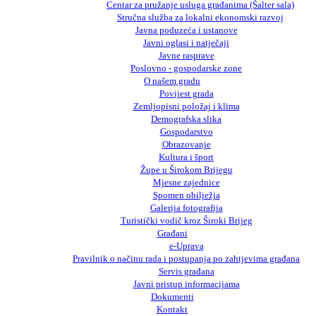
Centar za pružanje usluga građanima (Šalter sala)
Stručna služba za lokalni ekonomski razvoj
Javna poduzeća i ustanove
Javni oglasi i natječaji
Javne rasprave
Poslovno - gospodarske zone
O našem gradu
Povijest grada
Zemljopisni položaj i klima
Demografska slika
Gospodarstvo
Obrazovanje
Kultura i šport
Župe u Širokom Brijegu
Mjesne zajednice
Spomen obilježja
Galerija fotografija
Turistički vodič kroz Široki Brijeg
Građani
e-Uprava
Pravilnik o načinu rada i postupanja po zahtjevima građana
Servis građana
Javni pristup informacijama
Dokumenti
Kontakt