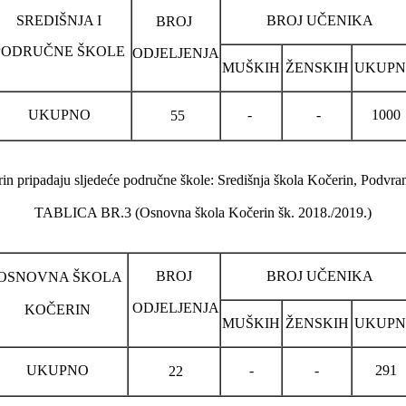
SREDIŠNJA I
BROJ UČENIKA
BROJ
PODRUČNE ŠKOLE
ODJELJENJA
MUŠKIH
ŽENSKIH
UKUP
UKUPNO
-
-
1000
55
n pripadaju sljedeće područne škole: Središnja škola Kočerin, Podvranić
TABLICA BR.3 (Osnovna škola Kočerin šk. 2018./2019.)
BROJ
BROJ UČENIKA
OSNOVNA ŠKOLA
ODJELJENJA
KOČERIN
MUŠKIH
ŽENSKIH
UKUP
UKUPNO
-
-
291
22