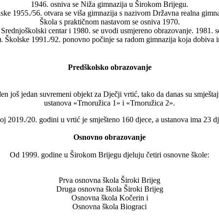
1946. osniva se Niža gimnazija u Širokom Brijegu.
ske 1955./56. otvara se viša gimnazija s nazivom Državna realna gimna
Škola s praktičnom nastavom se osniva 1970.
 Srednjoškolski centar i 1980. se uvodi usmjereno obrazovanje. 1981.
 Školske 1991./92. ponovno počinje sa radom gimnazija koja dobiva 
Predškolsko obrazovanje
n još jedan suvremeni objekt za Dječji vrtić, tako da danas su smještajn
ustanova «Trnoružica 1» i «Trnoružica 2».
oj 2019./20. godini u vrtić je smješteno 160 djece, a ustanova ima 23 dj
Osnovno obrazovanje
Od 1999. godine u Širokom Brijegu djeluju četiri osnovne škole:
Prva osnovna škola Široki Brijeg
Druga osnovna škola Široki Brijeg
Osnovna škola Kočerin i
Osnovna škola Biograci