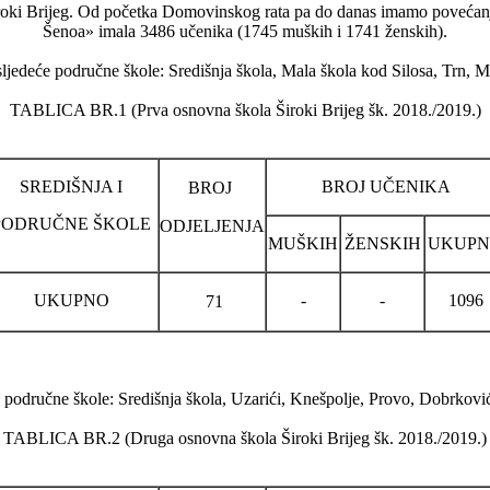
oki Brijeg. Od početka Domovinskog rata pa do danas imamo povećanj
Šenoa» imala 3486 učenika (1745 muških i 1741 ženskih).
sljedeće područne škole: Središnja škola, Mala škola kod Silosa, Trn,
TABLICA BR.1 (Prva osnovna škola Široki Brijeg šk. 2018./2019.)
SREDIŠNJA I
BROJ UČENIKA
BROJ
PODRUČNE ŠKOLE
ODJELJENJA
MUŠKIH
ŽENSKIH
UKUP
UKUPNO
-
-
1096
71
e područne škole: Središnja škola, Uzarići, Knešpolje, Provo, Dobrković
TABLICA BR.2 (Druga osnovna škola Široki Brijeg šk. 2018./2019.)