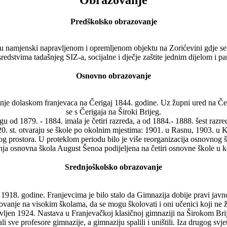
Predškolsko obrazovanje
u namjenski napravljenom i opremljenom objektu na Zorićevini gdje se i 
sredstvima tadašnjeg SIZ-a, socijalne i dječje zaštite jednim dijelom i p
Osnovno obrazovanje
je dolaskom franjevaca na Čerigaj 1844. godine. Uz župni ured na Čerig
se s Čerigaja na Široki Brijeg.
u od 1879. - 1884. imala je četiri razreda, a od 1884.- 1888. šest razred
. st. otvaraju se škole po okolnim mjestima: 1901. u Rasnu, 1903. u K
 prostora. U proteklom periodu bilo je više reorganizacija osnovnog škols
šnja osnovna škola August Šenoa podijeljena na četiri osnovne škole u 
Srednjoškolsko obrazovanje
1918. godine. Franjevcima je bilo stalo da Gimnazija dobije pravi javno
lovanje na visokim školama, da se mogu školovati i oni učenici koji ne ž
vljen 1924. Nastava u Franjevačkoj klasičnoj gimnaziji na Širokom Bri
li sve profesore gimnazije, a gimnaziju spalili i uništili. Iza drugog svj