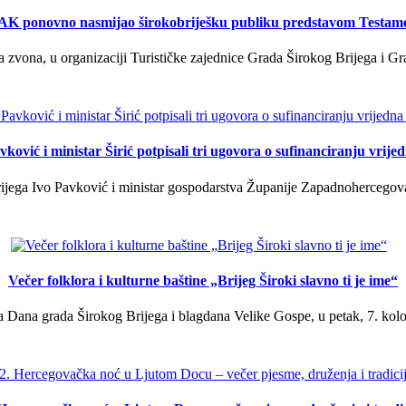
K ponovno nasmijao širokobriješku publiku predstavom Testam
a zvona, u organizaciji Turističke zajednice Grada Širokog Brijega i Gra
ković i ministar Širić potpisali tri ugovora o sufinanciranju vrij
ega Ivo Pavković i ministar gospodarstva Županije Zapadnohercegovačk
Večer folklora i kulturne baštine „Brijeg Široki slavno ti je ime“
 Dana grada Širokog Brijega i blagdana Velike Gospe, u petak, 7. kolov