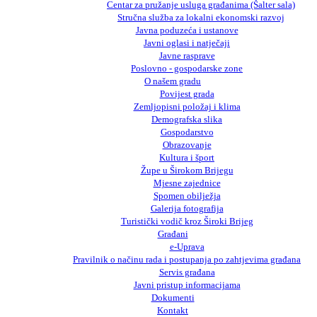
Centar za pružanje usluga građanima (Šalter sala)
Stručna služba za lokalni ekonomski razvoj
Javna poduzeća i ustanove
Javni oglasi i natječaji
Javne rasprave
Poslovno - gospodarske zone
O našem gradu
Povijest grada
Zemljopisni položaj i klima
Demografska slika
Gospodarstvo
Obrazovanje
Kultura i šport
Župe u Širokom Brijegu
Mjesne zajednice
Spomen obilježja
Galerija fotografija
Turistički vodič kroz Široki Brijeg
Građani
e-Uprava
Pravilnik o načinu rada i postupanja po zahtjevima građana
Servis građana
Javni pristup informacijama
Dokumenti
Kontakt