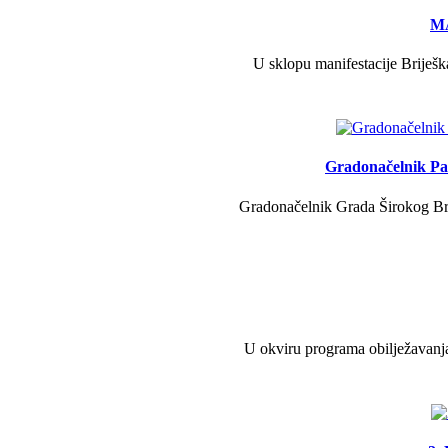
MA
U sklopu manifestacije Briješk
Gradonačelnik Pav
Gradonačelnik Grada Širokog Brij
U okviru programa obilježavanja