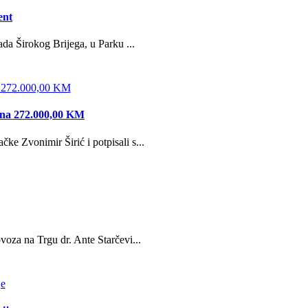
ent
da Širokog Brijega, u Parku ...
edna 272.000,00 KM
e Zvonimir Širić i potpisali s...
oza na Trgu dr. Ante Starčevi...