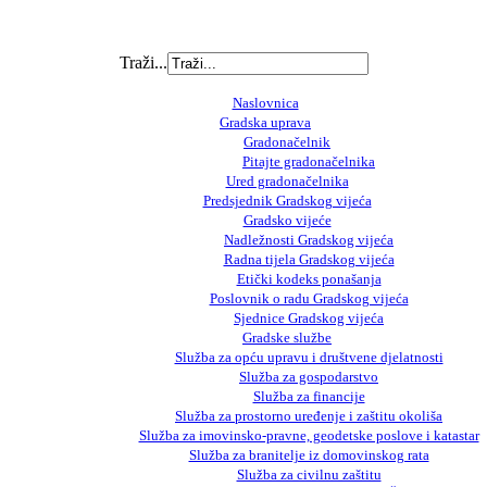
Traži...
Naslovnica
Gradska uprava
Gradonačelnik
Pitajte gradonačelnika
Ured gradonačelnika
Predsjednik Gradskog vijeća
Gradsko vijeće
Nadležnosti Gradskog vijeća
Radna tijela Gradskog vijeća
Etički kodeks ponašanja
Poslovnik o radu Gradskog vijeća
Sjednice Gradskog vijeća
Gradske službe
Služba za opću upravu i društvene djelatnosti
Služba za gospodarstvo
Služba za financije
Služba za prostorno uređenje i zaštitu okoliša
Služba za imovinsko-pravne, geodetske poslove i katastar
Služba za branitelje iz domovinskog rata
Služba za civilnu zaštitu