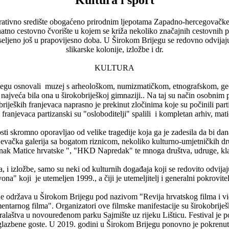
istrativno središte obogaćeno prirodnim ljepotama Zapadno-hercegovačke
znatno cestovno čvorište u kojem se križa nekoliko značajnih cestovnih 
ljeno još u prapovijesno doba. U Širokom Brijegu se redovno odvijaju k
slikarske kolonije, izložbe i dr.
KULTURA
ijegu osnovali muzej s arheološkom, numizmatičkom, etnografskom, ge
o najveća bila ona u širokobriješkoj gimnaziji.. Na taj su način osobni
obrijeških franjevaca naprasno je prekinut zločinima koje su počinili 
h franjevaca partizanski su "osloboditelji" spalili i kompletan arhiv, mat
osti skromno oporavljao od velike tragedije koja ga je zadesila da bi d
jevačka galerija sa bogatom riznicom, nekoliko kulturno-umjetničkih dr
ak Matice hrvatske ", "HKD Napredak" te mnoga društva, udruge, kla
a, i izložbe, samo su neki od kulturnih događaja koji se redovito odvij
ona" koji je utemeljen 1999., a čiji je utemeljitelj i generalni pokrovite
ine održava u Širokom Brijegu pod nazivom "Revija hrvatskog filma i v
entarnog filma". Organizatori ove filmske manifestacije su širokobrije
ralaštva u novouređenom parku Sajmište uz rijeku Lišticu. Festival je p
e glazbene goste. U 2019. godini u Širokom Brijegu ponovno je pokrenut 