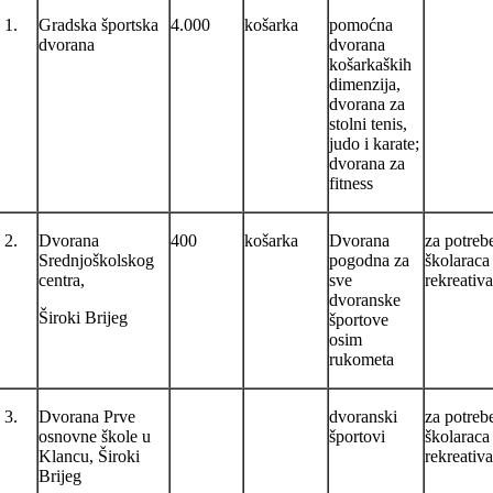
1.
Gradska športska
4.000
košarka
pomoćna
dvorana
dvorana
košarkaških
dimenzija,
dvorana za
stolni tenis,
judo i karate;
dvorana za
fitness
2.
Dvorana
400
košarka
Dvorana
za potreb
Srednjoškolskog
pogodna za
školaraca 
centra,
sve
rekreativ
dvoranske
Široki Brijeg
športove
osim
rukometa
3.
Dvorana Prve
dvoranski
za potreb
osnovne škole u
športovi
školaraca 
Klancu, Široki
rekreativ
Brijeg