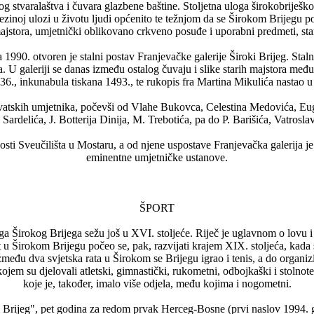
g stvaralaštva i čuvara glazbene baštine. Stoljetna uloga širokobriješ
 njezinoj ulozi u životu ljudi općenito te težnjom da se Širokom Brijegu
majstora, umjetnički oblikovano crkveno posuđe i uporabni predmeti, stare
990. otvoren je stalni postav Franjevačke galerije Široki Brijeg. Stalni 
ra. U galeriji se danas između ostalog čuvaju i slike starih majstor
1636., inkunabula tiskana 1493., te rukopis fra Martina Mikulića nastao
 hrvatskih umjetnika, počevši od Vlahe Bukovca, Celestina Medovića, E
Sardelića, J. Botterija Dinija, M. Trebotića, pa do P. Barišića, Vatrosl
i Sveučilišta u Mostaru, a od njene uspostave Franjevačka galerija je 
eminentne umjetničke ustanove.
ŠPORT
ga Širokog Brijega sežu još u XVI. stoljeće. Riječ je uglavnom o lovu i 
u Širokom Brijegu počeo se, pak, razvijati krajem XIX. stoljeća, kada 
eđu dva svjetska rata u Širokom se Brijegu igrao i tenis, a do organiz
ojem su djelovali atletski, gimnastički, rukometni, odbojkaški i stolnot
koje je, također, imalo više odjela, među kojima i nogometni.
Brijeg", pet godina za redom prvak Herceg-Bosne (prvi naslov 1994. g