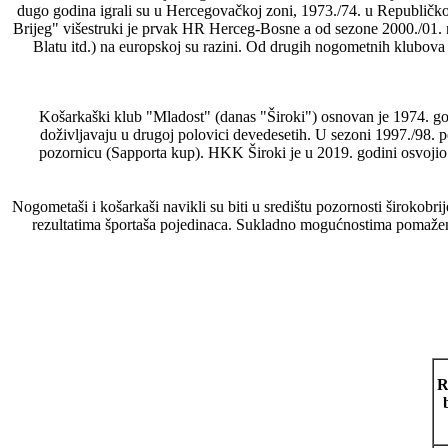
dugo godina igrali su u Hercegovačkoj zoni, 1973./74. u Republičkoj
Brijeg" višestruki je prvak HR Herceg-Bosne a od sezone 2000./01. na
Blatu itd.) na europskoj su razini. Od drugih nogometnih klubova
Košarkaški klub "Mladost" (danas "Široki") osnovan je 1974. god
doživljavaju u drugoj polovici devedesetih. U sezoni 1997./98.
pozornicu (Sapporta kup). HKK Široki je u 2019. godini osvojio 1
Nogometaši i košarkaši navikli su biti u središtu pozornosti širokobri
rezultatima športaša pojedinaca. Sukladno mogućnostima pomažemo š
R