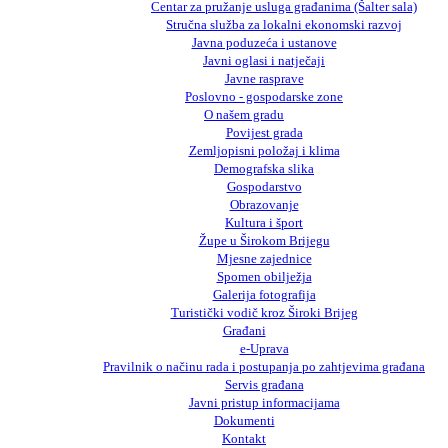
Centar za pružanje usluga građanima (Šalter sala)
Stručna služba za lokalni ekonomski razvoj
Javna poduzeća i ustanove
Javni oglasi i natječaji
Javne rasprave
Poslovno - gospodarske zone
O našem gradu
Povijest grada
Zemljopisni položaj i klima
Demografska slika
Gospodarstvo
Obrazovanje
Kultura i šport
Župe u Širokom Brijegu
Mjesne zajednice
Spomen obilježja
Galerija fotografija
Turistički vodič kroz Široki Brijeg
Građani
e-Uprava
Pravilnik o načinu rada i postupanja po zahtjevima građana
Servis građana
Javni pristup informacijama
Dokumenti
Kontakt