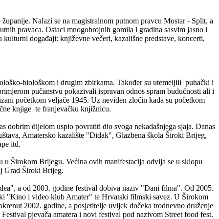
 županije. Nalazi se na magistralnom putnom pravcu Mostar - Split, a
putnih pravaca. Ostaci mnogobrojnih gomila i gradina sasvim jasno i
ulturni događaji: književne večeri, kazališne predstave, koncerti,
ološko-biološkom i drugim zbirkama. Također su utemeljili puhački i
m primjerom pučanstvu pokazivali ispravan odnos spram budućnosti ali i
partizani početkom veljače 1945. Uz neviđen zločin kada su početkom
ične knjige te franjevačku knjižnicu.
anas dobrim dijelom uspio povratiti dio svoga nekadašnjega sjaja. Danas
uštava, Amatersko kazalište "Didak", Glazbena škola Široki Brijeg,
pe itd.
aju u Širokom Brijegu. Većina ovih manifestacija odvija se u sklopu
lj Grad Široki Brijeg.
idea", a od 2003. godine festival dobiva naziv "Dani filma". Od 2005.
ški "Kino i video klub Amater" te Hrvatski filmski savez. U Širokom
okrenut 2002. godine, a posjetitelje uvijek dočeka trodnevno druženje
Festival pjevača amatera i novi festival pod nazivom Street food fest.