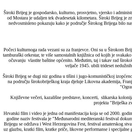
Široki Brijeg je gospodarsko, kulturno, prosvjetno, vjersko i admin
od Mostara je udaljen tek dvadesetak kilometara. Široki Brijeg je 
nedvosmisleno pokazuju kako je područje Širokog Brijega bilo nase
Počeci kulturnoga rada vezani su za franjevce. Oni su u Širokom Br
tamburaški orkestar, te više samostalnih knjižnica od kojih je svakak
očuvanju vlastite baštine općenito. Međutim, taj i takav rad širok
veljače 1945. ubili trideset nedužni
Široki Brijeg se dugi niz godina u tišini i jugo-komunističkoj izopćen
na području širokobriješkog kraja djeluje Likovna akademija, Fran
"Ogran
Književne večeri, kazališne predstave, koncerti, slikarska kolonij
projekta "Briješka zv
Hrvatski film i video je jedna od manifestacija koja se od 2000. god
godine naziv festivala je "Međunarodni mediteranski festival dokum
Brijegu se održava i West Herzegovina Fest, festival amaterskog stva
uz glazbu, kratki film, kratke priče, likovne performanse i specijaln