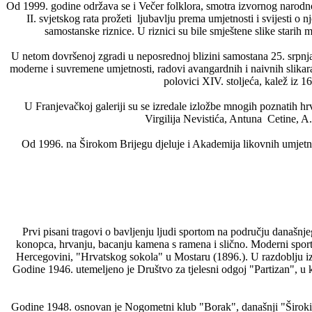
Od 1999. godine održava se i Večer folklora, smotra izvornog narodno
II. svjetskog rata prožeti ljubavlju prema umjetnosti i svijesti o
samostanske riznice. U riznici su bile smještene slike starih 
U netom dovršenoj zgradi u neposrednoj blizini samostana 25. srpnja 1
moderne i suvremene umjetnosti, radovi avangardnih i naivnih slika
polovici XIV. stoljeća, kalež iz 
U Franjevačkoj galeriji su se izredale izložbe mnogih poznatih
Virgilija Nevistića, Antuna Cetine, A. 
Od 1996. na Širokom Brijegu djeluje i Akademija likovnih umjetnost
Prvi pisani tragovi o bavljenju ljudi sportom na području današnje
konopca, hrvanju, bacanju kamena s ramena i slično. Moderni sport 
Hercegovini, "Hrvatskog sokola" u Mostaru (1896.). U razdoblju izm
Godine 1946. utemeljeno je Društvo za tjelesni odgoj "Partizan", u k
Godine 1948. osnovan je Nogometni klub "Borak", današnji "Široki 