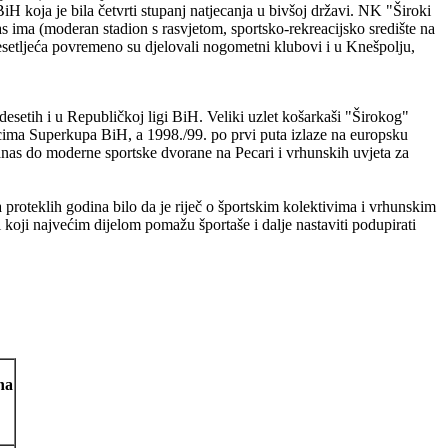
 koja je bila četvrti stupanj natjecanja u bivšoj državi. NK "Široki
s ima (moderan stadion s rasvjetom, sportsko-rekreacijsko središte na
esetljeća povremeno su djelovali nogometni klubovi i u Knešpolju,
setih i u Republičkoj ligi BiH. Veliki uzlet košarkaši "Širokog"
cima Superkupa BiH, a 1998./99. po prvi puta izlaze na europsku
danas do moderne sportske dvorane na Pecari i vrhunskih uvjeta za
a proteklih godina bilo da je riječ o športskim kolektivima i vrhunskim
koji najvećim dijelom pomažu športaše i dalje nastaviti podupirati
na