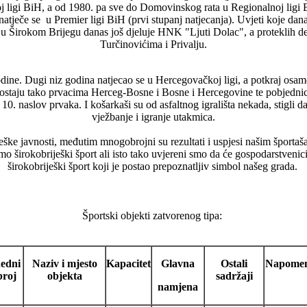
 ligi BiH, a od 1980. pa sve do Domovinskog rata u Regionalnoj ligi BiH
tječe se u Premier ligi BiH (prvi stupanj natjecanja). Uvjeti koje dana
 u Širokom Brijegu danas još djeluje HNK "Ljuti Dolac", a proteklih d
Turčinovićima i Privalju.
ine. Dugi niz godina natjecao se u Hercegovačkoj ligi, a potkraj osamde
 postaju tako prvacima Herceg-Bosne i Bosne i Hercegovine te pobjedni
0. naslov prvaka. I košarkaši su od asfaltnog igrališta nekada, stigli 
vježbanje i igranje utakmica.
ješke javnosti, međutim mnogobrojni su rezultati i uspjesi našim športaš
irokobriješki šport ali isto tako uvjereni smo da će gospodarstvenici 
širokobriješki šport koji je postao prepoznatljiv simbol našeg grada.
Športski objekti zatvorenog tipa:
edni
Naziv i mjesto
Kapacitet
Glavna
Ostali
Napome
broj
objekta
sadržaji
namjena