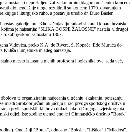
kog samostana i neprežaljeni žal za kulturnim blagom uništenim koncem
 povrati dio negdašnje uloge rezultirali su koncem 1979. otvaranjem
 knjige i liturgijsko ruho, a postav je uredio dr. Đuro Basler.
postav galerije pretežito sačinjavaju radovi slikara i kipara hrvatske
a među kojima je najstarija: "SLIKA GOSPE ŽALOSNE" nastala u drugoj
 u širokobriješkom samostanu 1867.
ugena Vidovića, preko K.A. de Rivere, S. Kopača, Ede Murtića do
ava Kuliša i umjetnika mlađeg naraštaja.
stalno mjesto izlaganja njenih profesora i polaznika ove, sada već,
ribolovu te organiziranju natjecanja u trčanju, skakanju, potezanju
se mladi Širokobriježani uključuju u rad prvoga sportskog društva u
iranja prvih sportskih klubova dolazi nakon Drugoga svjetskog rata.
eniski odjel. Iste godine utemeljeno je i Gimnastičko društvo "Borak"
odine). Ondašnji "Borak", odnosno "Boksit", "Lištica" i "Mladost",