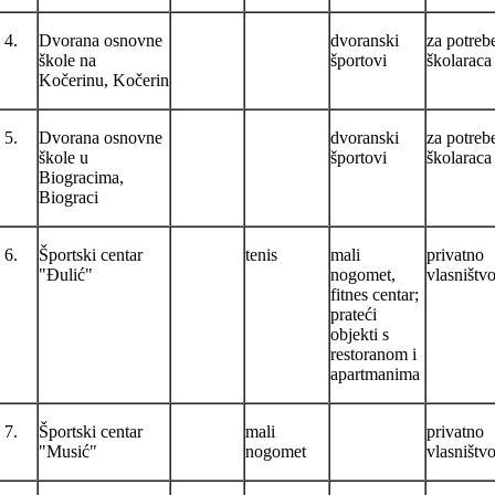
4.
Dvorana osnovne
dvoranski
za potreb
škole na
športovi
školaraca
Kočerinu, Kočerin
5.
Dvorana osnovne
dvoranski
za potreb
škole u
športovi
školaraca
Biogracima,
Biograci
6.
Športski centar
tenis
mali
privatno
"Đulić"
nogomet,
vlasništv
fitnes centar;
prateći
objekti s
restoranom i
apartmanima
7.
Športski centar
mali
privatno
"Musić"
nogomet
vlasništv