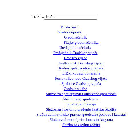
Traži...
Naslovnica
Gradska uprava
Gradonačelnik
Pitajte gradonačelnika
Ured gradonačelnika
Predsjednik Gradskog vijeća
Gradsko vijeće
Nadležnosti Gradskog vijeća
Radna tijela Gradskog vijeća
Etički kodeks ponašanja
Poslovnik o radu Gradskog vijeća
Sjednice Gradskog vijeća
Gradske službe
Služba za opću upravu i društvene djelatnosti
Služba za gospodarstvo
Služba za financije
Služba za prostorno uređenje i zaštitu okoliša
Služba za imovinsko-pravne, geodetske poslove i katastar
Služba za branitelje iz domovinskog rata
Služba za civilnu zaštitu