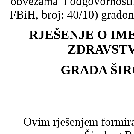
obvezama i odgovornostim
FBiH, broj: 40/10) grado
RJEŠENJE O I
ZDRAVST
GRADA ŠI
Ovim rješenjem formira