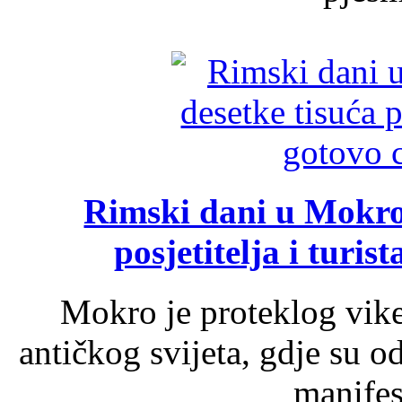
Rimski dani u Mokrom
posjetitelja i turist
Mokro je proteklog vik
antičkog svijeta, gdje su 
manifest