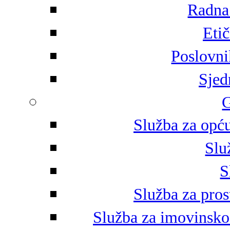
Radna 
Eti
Poslovni
Sjed
G
Služba za opću
Slu
S
Služba za pros
Služba za imovinsko-