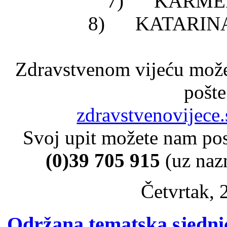
7) KARMELA
8) KATARINA 
Zdravstvenom vijeću možet
pošte
zdravstvenovijece
Svoj upit možete nam pos
(0)39 705 915
(uz naz
Četvrtak, 
Održana tematska sjedni