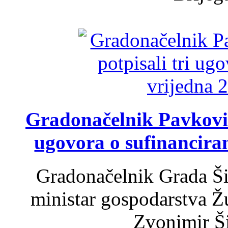
Gradonačelnik Pavković 
ugovora o sufinancira
Gradonačelnik Grada Ši
ministar gospodarstva 
Zvonimir Šir