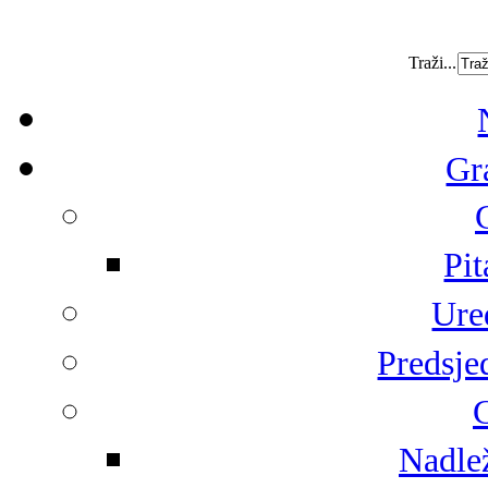
Traži...
Gr
Pit
Ure
Predsje
G
Nadlež