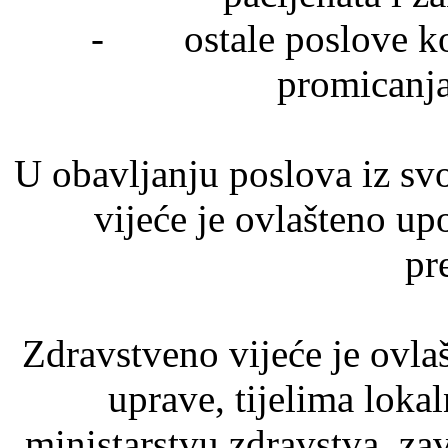
- ostale poslove koji 
promicanja
U obavljanju poslova iz sv
vijeće je ovlašteno upo
pr
Zdravstveno vijeće je ovla
uprave, tijelima lok
ministarstvu zdravstva, z