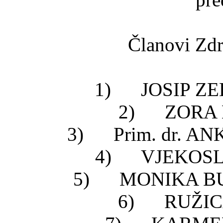
Članovi Zdr
1) JOSIP ZEL
2) ZORA MI
3) Prim. dr. AN
4) VJEKOSLA
5) MONIKA BUH
6) RUŽICA 