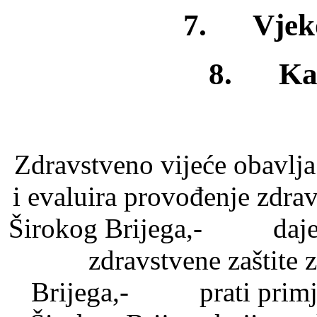
7. Vjeko
8. Kar
Zdravstveno vijeće obavl
i evaluira provođenje zdra
Širokog Brijega,- daje m
zdravstvene zaštite
Brijega,- prati primje