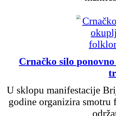
Crnačko silo ponovno o
t
U sklopu manifestacije Br
godine organizira smotru f
održat