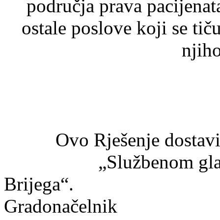
područja prava pacijen
ostale poslove koji se tič
njih
Ovo Rješenje dostavi
„Službenom gla
Bri
Grad