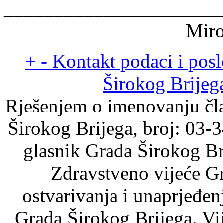
______
Miro
+
-
Kontakt podaci i pos
Širokog Brijeg
Rješenjem o imenovanju čl
Širokog Brijega, broj: 03-
glasnik Grada Širokog Br
Zdravstveno vijeće Gr
ostvarivanja i unaprjeđen
Grada Širokog Brijega. V