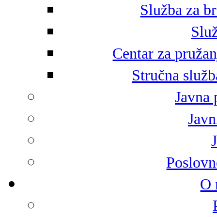
Služba za br
Služ
Centar za pružan
Stručna služb
Javna 
Javni
Poslovn
O 