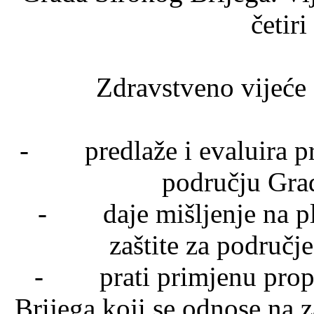
četiri
Zdravstveno vijeće 
- predlaže i evaluira pr
području Gra
- daje mišljenje na pl
zaštite za područj
- prati primjenu propi
Brijega koji se odnose na za