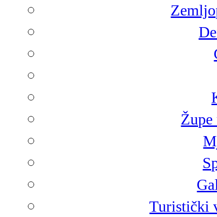
Zemljop
De
Župe 
Mj
Sp
Gal
Turistički 