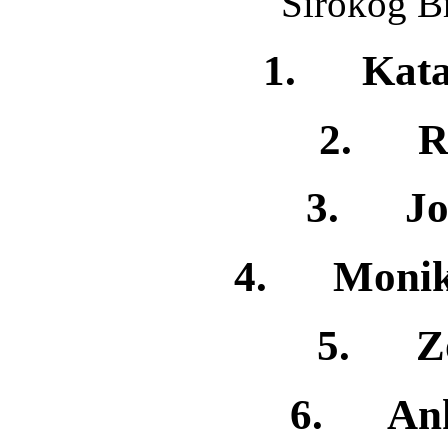
Širokog Br
1. Katar
2. Ru
3. Jos
4. Monika
5. Zo
6. Ank