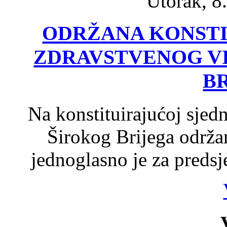
Utorak, 8
ODRŽANA KONSTI
ZDRAVSTVENOG V
B
Na konstituirajućoj sjed
Širokog Brijega održa
jednoglasno je za predsj