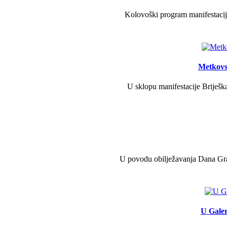
Kolovoški program manifestacije
Metkovs
U sklopu manifestacije Briješka
U povodu obilježavanja Dana Grad
U Galer