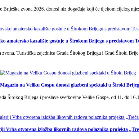
 Briješka zvona 2026. donosi niz događaja koji će tijekom cijelog mjes
ko amatersko kazalište gostuje u Širokom Brijegu s predstavom T
 zvona, Turistička zajednica Grada Širokog Brijega i Grad Široki Brije
Magazin na Veliku Gospu donosi glazbeni spektakl u Široki Brije
a Širokog Brijega i proslave svetkovine Velike Gospe, od 11. do 16. 
iji Vrba otvorena izložba likovnih radova polaznika projekta „Tr