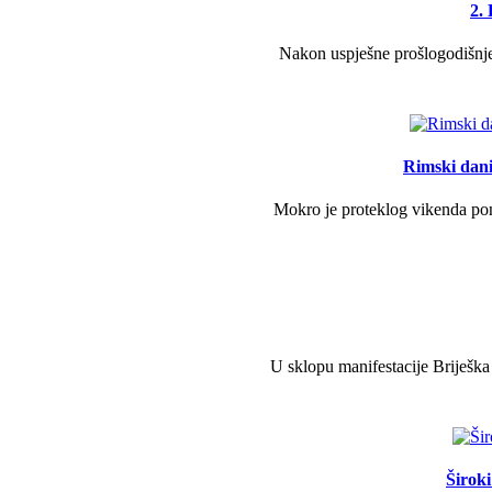
2.
Nakon uspješne prošlogodišnje 
Rimski dani 
Mokro je proteklog vikenda pono
U sklopu manifestacije Briješka
Širok