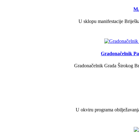
MA
U sklopu manifestacije Briješk
Gradonačelnik Pav
Gradonačelnik Grada Širokog Brij
U okviru programa obilježavanja