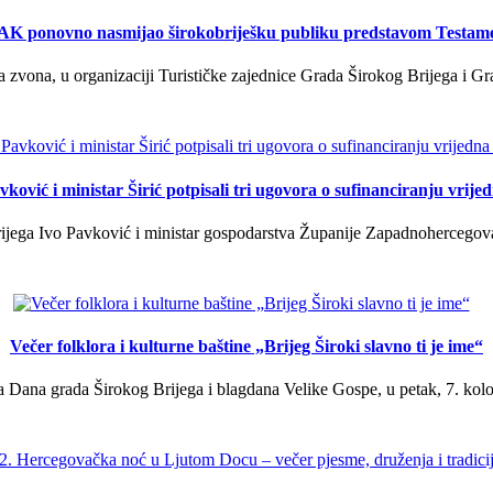
K ponovno nasmijao širokobriješku publiku predstavom Testam
a zvona, u organizaciji Turističke zajednice Grada Širokog Brijega i Gra
ković i ministar Širić potpisali tri ugovora o sufinanciranju vrij
ega Ivo Pavković i ministar gospodarstva Županije Zapadnohercegovačk
Večer folklora i kulturne baštine „Brijeg Široki slavno ti je ime“
 Dana grada Širokog Brijega i blagdana Velike Gospe, u petak, 7. kolov