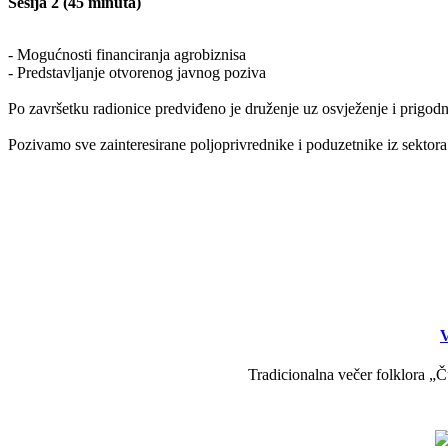
Sesija 2 (45 minuta)
- Mogućnosti financiranja agrobiznisa
- Predstavljanje otvorenog javnog poziva
Po završetku radionice predviđeno je druženje uz osvježenje i prigodn
Pozivamo sve zainteresirane poljoprivrednike i poduzetnike iz sektora 
V
Tradicionalna večer folklora „Č