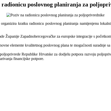
 radionicu poslovnog planiranja za poljopr
ganizira kratku radionicu poslovnog planiranja namijenjenu lokalnim
lade Županije Zapadnohercegovačke za europske integracije s početkom 
 osnovne elemente kvalitetnog poslovnog plana te mogućnosti suradnje sa
a poljoprivrede Republike Hrvatske za dodjelu potpora razvoju poljopr
varivanja financijske potpore.