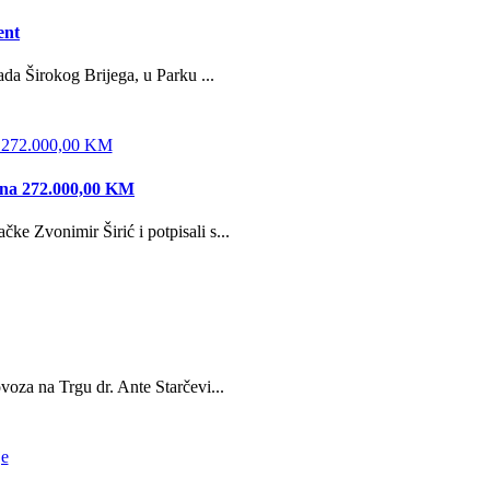
ent
da Širokog Brijega, u Parku ...
edna 272.000,00 KM
e Zvonimir Širić i potpisali s...
oza na Trgu dr. Ante Starčevi...