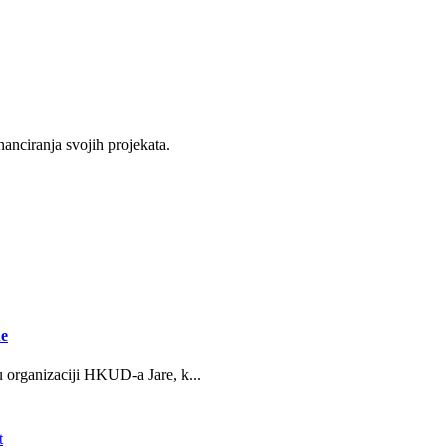
nanciranja svojih projekata.
ne
u organizaciji HKUD-a Jare, k...