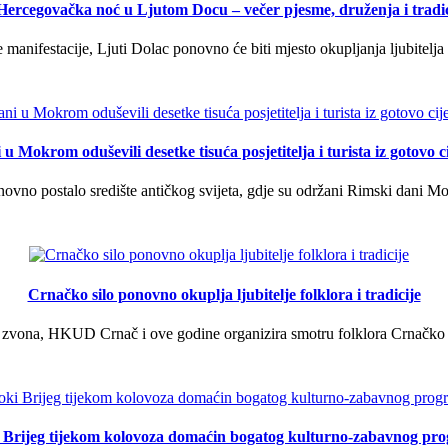
 Hercegovačka noć u Ljutom Docu – večer pjesme, druženja i tradic
manifestacije, Ljuti Dolac ponovno će biti mjesto okupljanja ljubitelja 
u Mokrom oduševili desetke tisuća posjetitelja i turista iz gotovo ci
vno postalo središte antičkog svijeta, gdje su održani Rimski dani Mok
Crnačko silo ponovno okuplja ljubitelje folklora i tradicije
 zvona, HKUD Crnač i ove godine organizira smotru folklora Crnačko sil
i Brijeg tijekom kolovoza domaćin bogatog kulturno-zabavnog pr