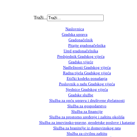
Traži...
Naslovnica
Gradska uprava
Gradonačelnik
Pitajte gradonačelnika
Ured gradonačelnika
Predsjednik Gradskog vijeća
Gradsko vijeće
Nadležnosti Gradskog vijeća
Radna tijela Gradskog vijeća
Etički kodeks ponašanja
Poslovnik o radu Gradskog vijeća
Sjednice Gradskog vijeća
Gradske službe
Služba za opću upravu i društvene djelatnosti
Služba za gospodarstvo
Služba za financije
Služba za prostorno uređenje i zaštitu okoliša
Služba za imovinsko-pravne, geodetske poslove i katastar
Služba za branitelje iz domovinskog rata
Služba za civilnu zaštitu