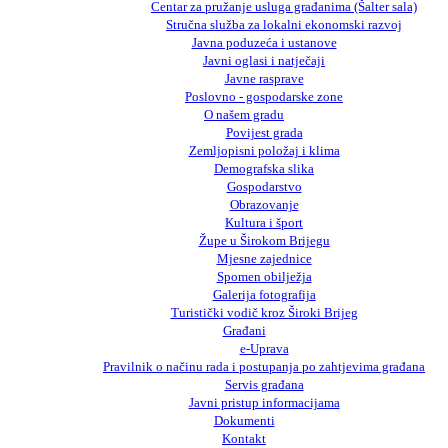
Centar za pružanje usluga građanima (Šalter sala)
Stručna služba za lokalni ekonomski razvoj
Javna poduzeća i ustanove
Javni oglasi i natječaji
Javne rasprave
Poslovno - gospodarske zone
O našem gradu
Povijest grada
Zemljopisni položaj i klima
Demografska slika
Gospodarstvo
Obrazovanje
Kultura i šport
Župe u Širokom Brijegu
Mjesne zajednice
Spomen obilježja
Galerija fotografija
Turistički vodič kroz Široki Brijeg
Građani
e-Uprava
Pravilnik o načinu rada i postupanja po zahtjevima građana
Servis građana
Javni pristup informacijama
Dokumenti
Kontakt