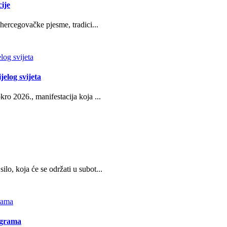
ije
hercegovačke pjesme, tradici...
jelog svijeta
ro 2026., manifestacija koja ...
o, koja će se održati u subot...
ograma