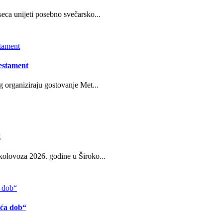
eca unijeti posebno svečarsko...
estament
g organiziraju gostovanje Met...
g
kolovoza 2026. godine u Široko...
eća dob“