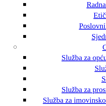
Radna 
Eti
Poslovni
Sjed
G
Služba za opću
Slu
S
Služba za pros
Služba za imovinsko-