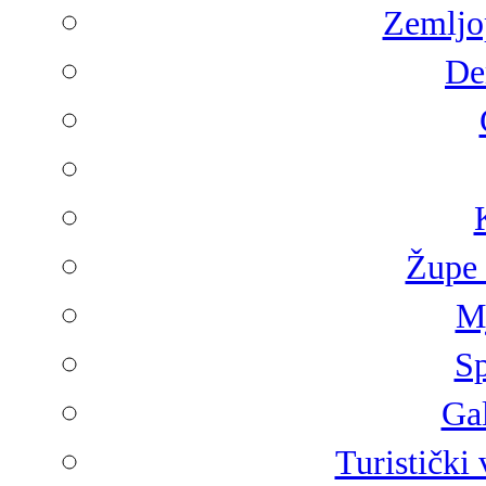
Zemljop
De
Župe 
Mj
Sp
Gal
Turistički 