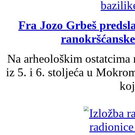
Fra Jozo Grbeš predsla
ranokršćanske
Na arheološkim ostatcima 
iz 5. i 6. stoljeća u Mokro
koj