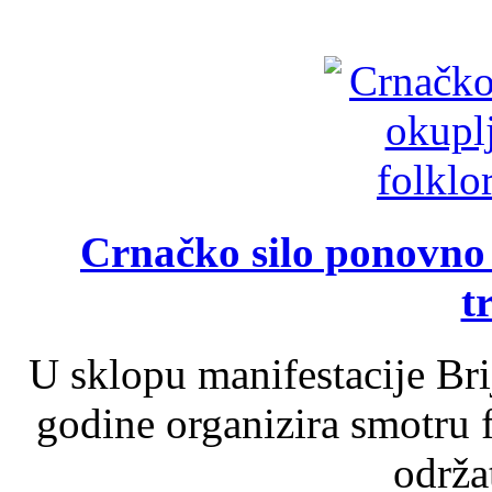
Crnačko silo ponovno o
t
U sklopu manifestacije Br
godine organizira smotru f
održat