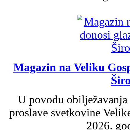
Magazin na Veliku Gosp
Šir
U povodu obilježavanja
proslave svetkovine Velik
2026. god