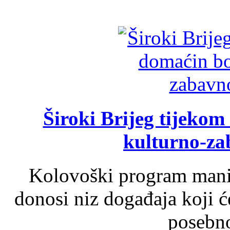
Široki Brijeg tijeko
kulturno-z
Kolovoški program manif
donosi niz događaja koji ć
posebno