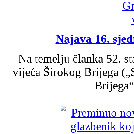
Najava 16. sjed
Na temelju članka 52. s
vijeća Širokog Brijega (
Brijega“,