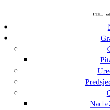
Traži...
Gr
Pit
Ure
Predsje
G
Nadlež