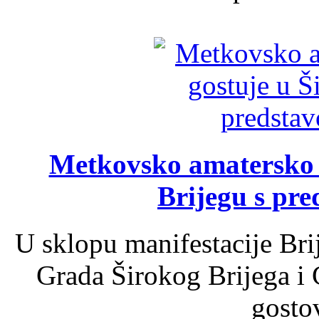
Metkovsko amatersko k
Brijegu s pr
U sklopu manifestacije Bri
Grada Širokog Brijega i 
gosto