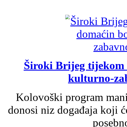
Široki Brijeg tijeko
kulturno-z
Kolovoški program manif
donosi niz događaja koji ć
posebno