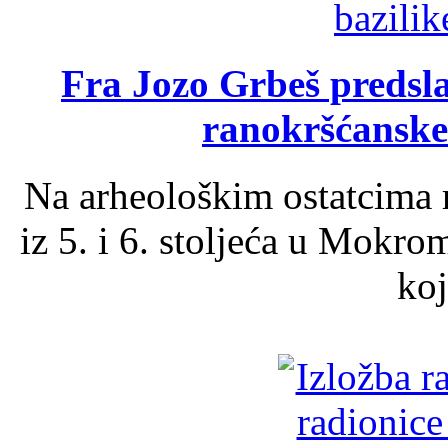
Fra Jozo Grbeš predsla
ranokršćanske
Na arheološkim ostatcima 
iz 5. i 6. stoljeća u Mokro
koj