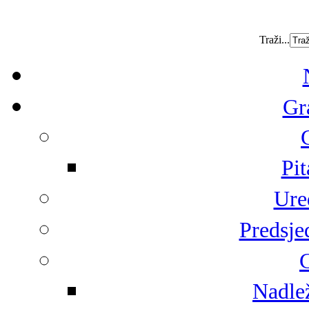
Traži...
Gr
Pit
Ure
Predsje
G
Nadlež