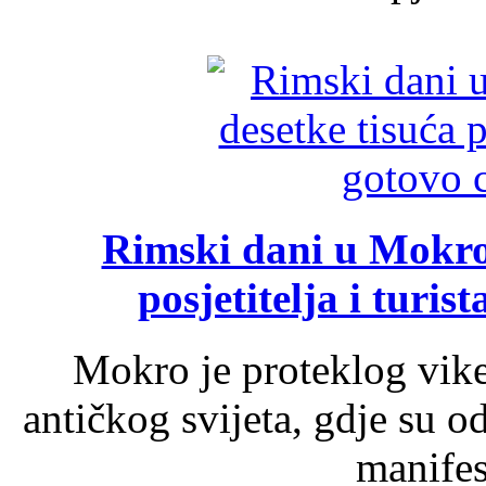
Rimski dani u Mokrom
posjetitelja i turist
Mokro je proteklog vik
antičkog svijeta, gdje su 
manifest