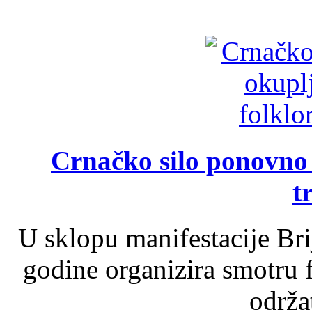
Crnačko silo ponovno o
t
U sklopu manifestacije Br
godine organizira smotru f
održat