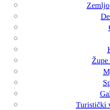
Zemljop
De
Župe 
Mj
Sp
Gal
Turistički 