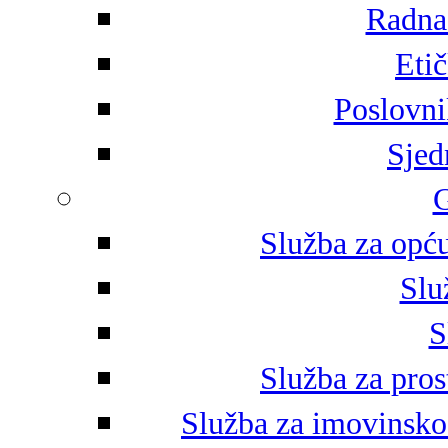
Radna 
Eti
Poslovni
Sjed
G
Služba za opću
Slu
S
Služba za pros
Služba za imovinsko-