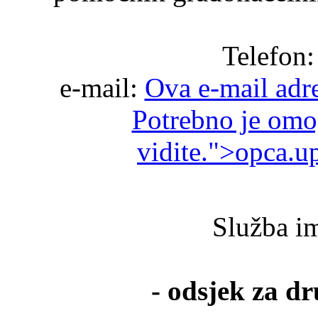
Telefon:
e-mail:
Ova e-mail adre
Potrebno je omog
vidite.
">
opca.u
Služba i
- odsjek za dr