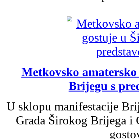
Metkovsko amatersko k
Brijegu s pr
U sklopu manifestacije Bri
Grada Širokog Brijega i 
gosto