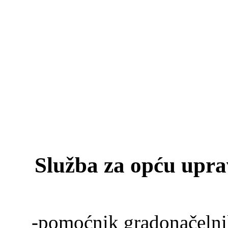
Služba za opću uprav
-pomoćnik gradonačelni