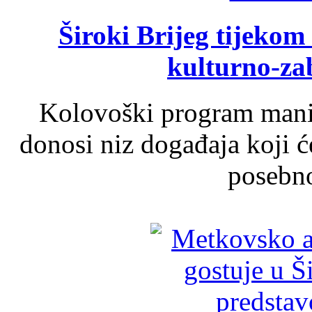
Široki Brijeg tijeko
kulturno-z
Kolovoški program manif
donosi niz događaja koji ć
posebno