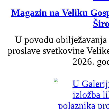
Magazin na Veliku Gosp
Šir
U povodu obilježavanja
proslave svetkovine Velik
2026. god