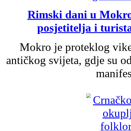
Rimski dani u Mokrom
posjetitelja i turist
Mokro je proteklog vik
antičkog svijeta, gdje su 
manifest