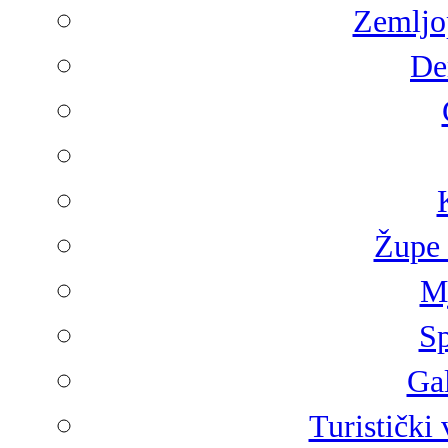
Zemljop
De
Župe 
Mj
Sp
Gal
Turistički 