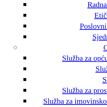
Radna 
Eti
Poslovni
Sjed
G
Služba za opću
Slu
S
Služba za pros
Služba za imovinsko-