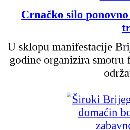
Crnačko silo ponovno o
t
U sklopu manifestacije Br
godine organizira smotru f
održat