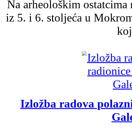
Na arheološkim ostatcima 
iz 5. i 6. stoljeća u Mokro
koj
Izložba radova polazn
Gale