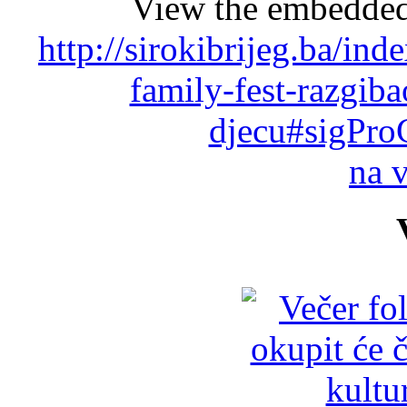
View the embedded 
http://sirokibrijeg.ba/ind
family-fest-razgibao
djecu#sigPro
na 