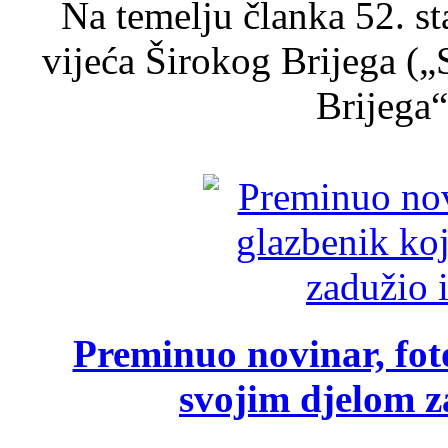
Na temelju članka 52. s
vijeća Širokog Brijega (
Brijega“,
Preminuo novinar, foto
svojim djelom za