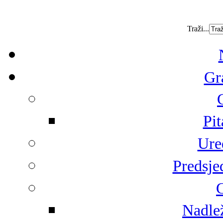
Traži...
Gr
Pit
Ure
Predsje
G
Nadlež