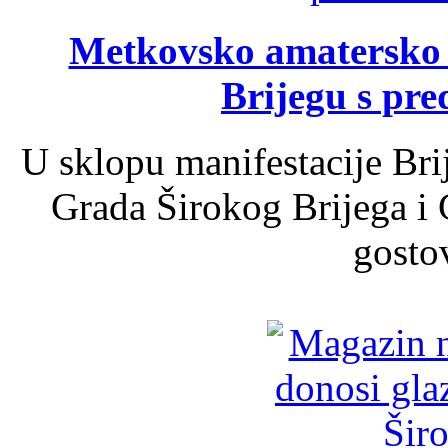
Metkovsko amatersko k
Brijegu s pr
U sklopu manifestacije Bri
Grada Širokog Brijega i 
gosto