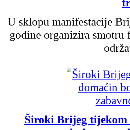
t
U sklopu manifestacije Br
godine organizira smotru f
održat
Široki Brijeg tijeko