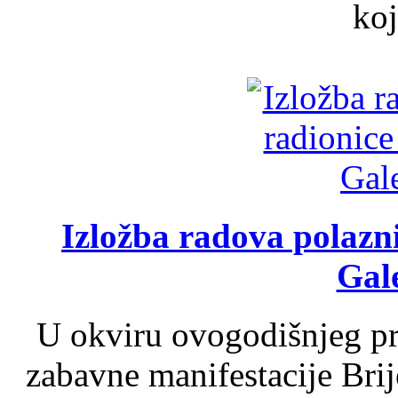
koj
Izložba radova polazn
Gale
U okviru ovogodišnjeg pr
zabavne manifestacije Brij