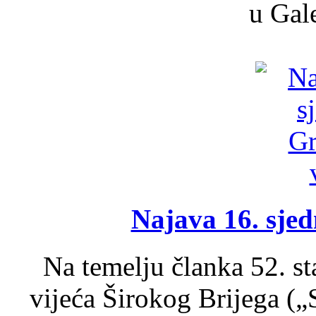
u Gale
Najava 16. sjed
Na temelju članka 52. s
vijeća Širokog Brijega (