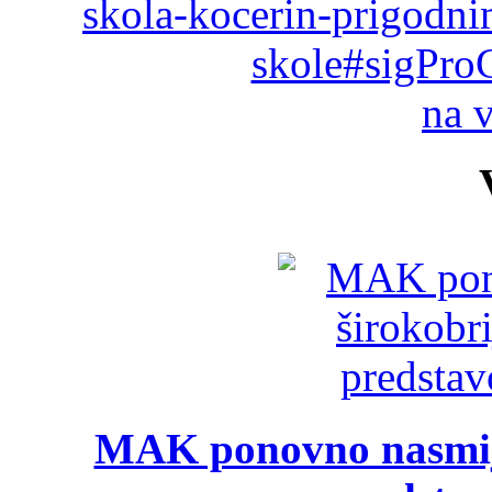
skola-kocerin-prigodni
skole#sigPro
na 
MAK ponovno nasmija