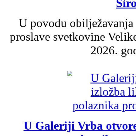
Šir
U povodu obilježavanja
proslave svetkovine Velik
2026. god
U Galeriji Vrba otvor