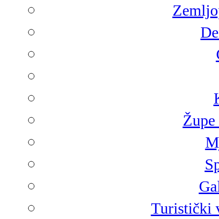
Zemljop
De
Župe 
Mj
Sp
Gal
Turistički 