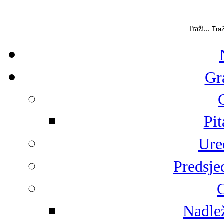
Traži...
Gr
Pit
Ure
Predsje
G
Nadlež