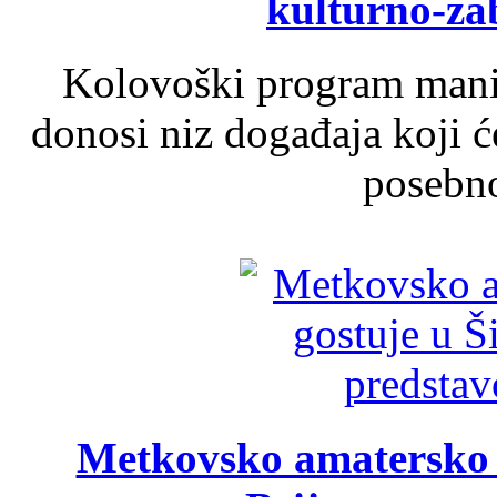
kulturno-z
Kolovoški program manif
donosi niz događaja koji ć
posebno
Metkovsko amatersko k