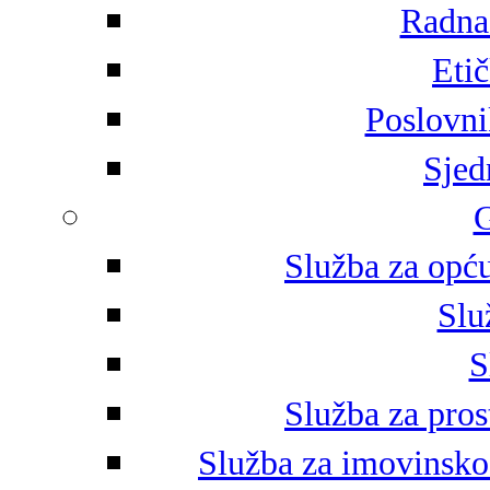
Radna 
Eti
Poslovni
Sjed
G
Služba za opću
Slu
S
Služba za pros
Služba za imovinsko-