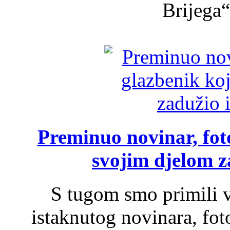
Brijega“,
Preminuo novinar, foto
svojim djelom za
S tugom smo primili v
istaknutog novinara, foto