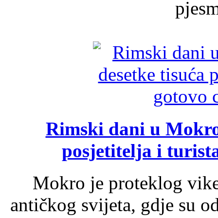
pjesme
Rimski dani u Mokrom
posjetitelja i turist
Mokro je proteklog vik
antičkog svijeta, gdje su 