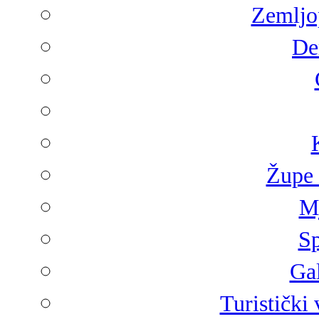
Zemljop
De
Župe 
Mj
Sp
Gal
Turistički 