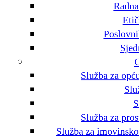
Radna 
Eti
Poslovni
Sjed
G
Služba za opću
Slu
S
Služba za pros
Služba za imovinsko-