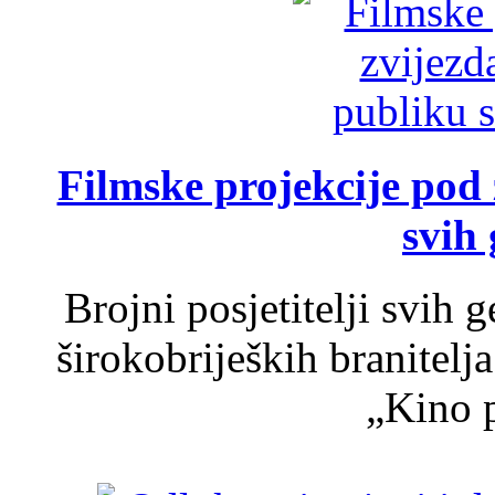
Filmske projekcije pod
svih 
Brojni posjetitelji svih 
širokobrijeških branitel
„Kino p