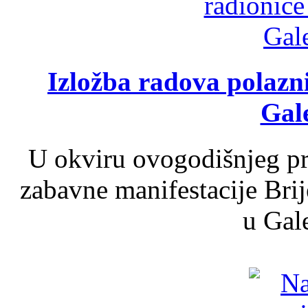
Izložba radova polazn
Gale
U okviru ovogodišnjeg pr
zabavne manifestacije Brij
u Gale