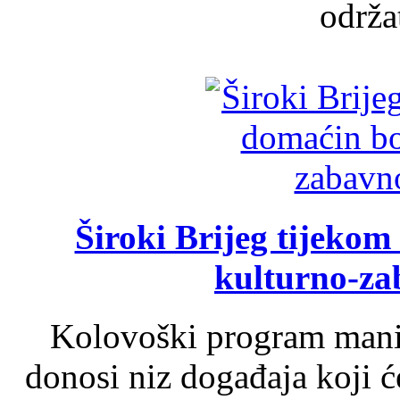
održat
Široki Brijeg tijeko
kulturno-z
Kolovoški program manif
donosi niz događaja koji ć