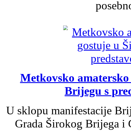
posebno
Metkovsko amatersko k
Brijegu s pr
U sklopu manifestacije Bri
Grada Širokog Brijega i 