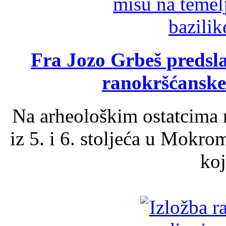
Fra Jozo Grbeš predsla
ranokršćanske
Na arheološkim ostatcima 
iz 5. i 6. stoljeća u Mokro
koj