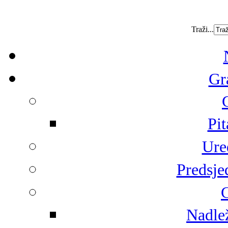
Traži...
Gr
Pit
Ure
Predsje
G
Nadlež