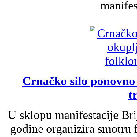
manifest
Crnačko silo ponovno o
t
U sklopu manifestacije Br
godine organizira smotru f