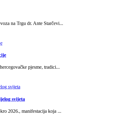
oza na Trgu dr. Ante Starčevi...
ije
hercegovačke pjesme, tradici...
jelog svijeta
ro 2026., manifestacija koja ...