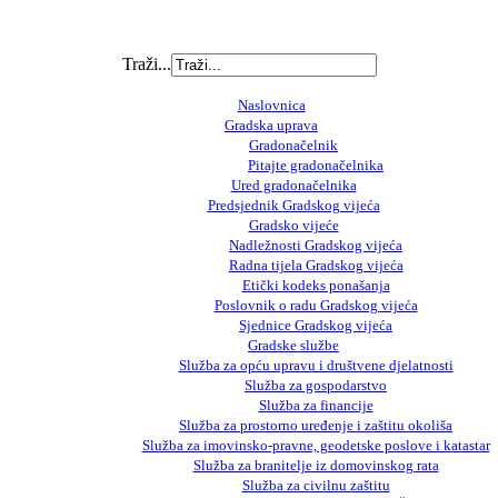
Traži...
Naslovnica
Gradska uprava
Gradonačelnik
Pitajte gradonačelnika
Ured gradonačelnika
Predsjednik Gradskog vijeća
Gradsko vijeće
Nadležnosti Gradskog vijeća
Radna tijela Gradskog vijeća
Etički kodeks ponašanja
Poslovnik o radu Gradskog vijeća
Sjednice Gradskog vijeća
Gradske službe
Služba za opću upravu i društvene djelatnosti
Služba za gospodarstvo
Služba za financije
Služba za prostorno uređenje i zaštitu okoliša
Služba za imovinsko-pravne, geodetske poslove i katastar
Služba za branitelje iz domovinskog rata
Služba za civilnu zaštitu