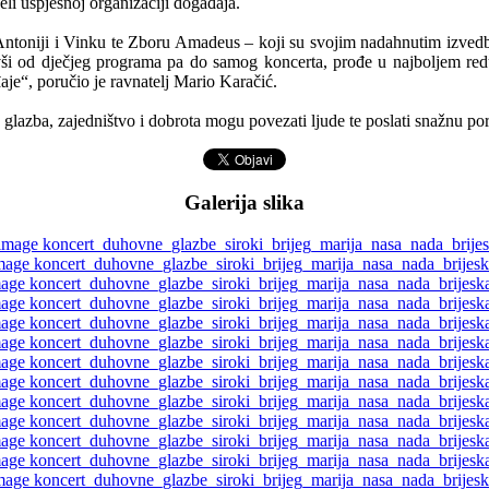
i uspješnoj organizaciji događaja.
Antoniji i Vinku te Zboru Amadeus – koji su svojim nadahnutim izvedb
vši od dječjeg programa pa do samog koncerta, prođe u najboljem redu
je“, poručio je ravnatelj Mario Karačić.
glazba, zajedništvo i dobrota mogu povezati ljude te poslati snažnu p
Galerija slika