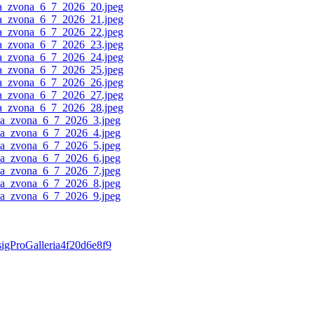
#sigProGalleria4f20d6e8f9