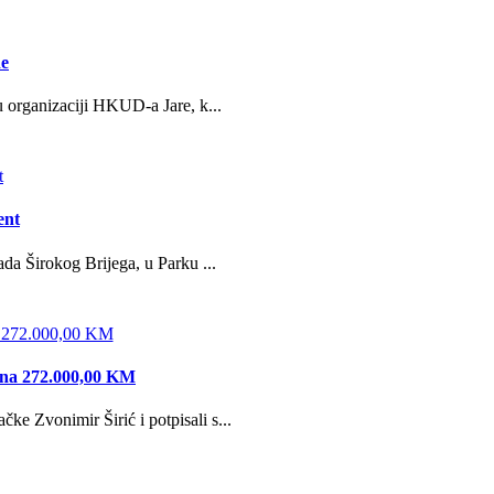
ne
u organizaciji HKUD-a Jare, k...
ent
da Širokog Brijega, u Parku ...
edna 272.000,00 KM
e Zvonimir Širić i potpisali s...