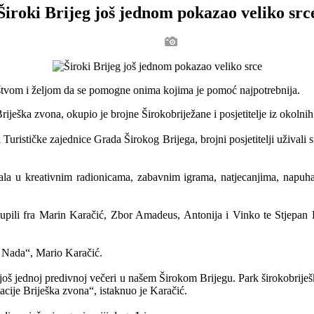
Široki Brijeg još jednom pokazao veliko src
ništvom i željom da se pomogne onima kojima je pomoć najpotrebnija.
ješka zvona, okupio je brojne Širokobriježane i posjetitelje iz okolnih
urističke zajednice Grada Širokog Brijega, brojni posjetitelji uživali
la u kreativnim radionicama, zabavnim igrama, natjecanjima, napuha
tupili fra Marin Karačić, Zbor Amadeus, Antonija i Vinko te Stjepan
a Nada“, Mario Karačić.
š jednoj predivnoj večeri u našem Širokom Brijegu. Park širokobrijeških
tacije Briješka zvona“, istaknuo je Karačić.