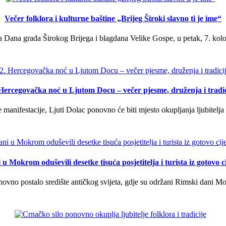
Večer folklora i kulturne baštine „Brijeg Široki slavno ti je ime“
 Dana grada Širokog Brijega i blagdana Velike Gospe, u petak, 7. kolov
 Hercegovačka noć u Ljutom Docu – večer pjesme, druženja i tradic
manifestacije, Ljuti Dolac ponovno će biti mjesto okupljanja ljubitelja 
u Mokrom oduševili desetke tisuća posjetitelja i turista iz gotovo ci
vno postalo središte antičkog svijeta, gdje su održani Rimski dani Mok