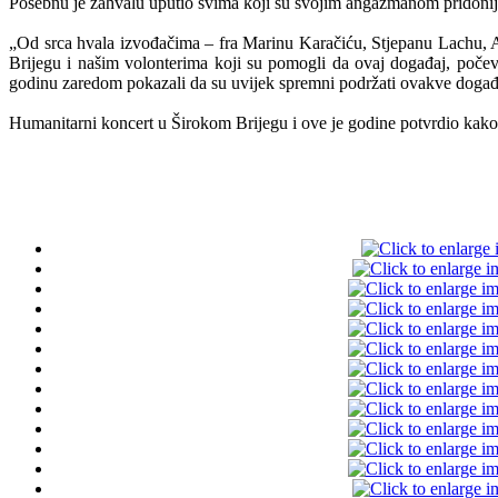
Posebnu je zahvalu uputio svima koji su svojim angažmanom pridonijel
„Od srca hvala izvođačima – fra Marinu Karačiću, Stjepanu Lachu, 
Brijegu i našim volonterima koji su pomogli da ovaj događaj, poče
godinu zaredom pokazali da su uvijek spremni podržati ovakve događa
Humanitarni koncert u Širokom Brijegu i ove je godine potvrdio kako 