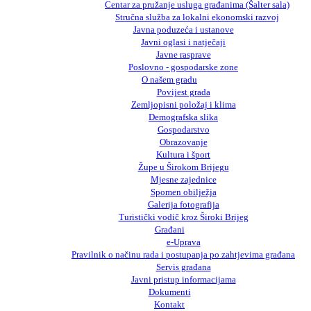
Centar za pružanje usluga građanima (Šalter sala)
Stručna služba za lokalni ekonomski razvoj
Javna poduzeća i ustanove
Javni oglasi i natječaji
Javne rasprave
Poslovno - gospodarske zone
O našem gradu
Povijest grada
Zemljopisni položaj i klima
Demografska slika
Gospodarstvo
Obrazovanje
Kultura i šport
Župe u Širokom Brijegu
Mjesne zajednice
Spomen obilježja
Galerija fotografija
Turistički vodič kroz Široki Brijeg
Građani
e-Uprava
Pravilnik o načinu rada i postupanja po zahtjevima građana
Servis građana
Javni pristup informacijama
Dokumenti
Kontakt