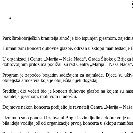
Park širokobrijeških branitelja sinoć je bio ispunjen pjesmom, zajed
Humanitarni koncert duhovne glazbe, održan u sklopu manifestacije Bri
U organizaciji Centra „Marija – Naša Nada“, Grada Širokog Brijega i T
dobrovoljnim prilozima podržali su rad Centra „Marija – Naša Nada“.
Program je započeo bogatim sadržajem za najmlađe. Djeca su uživa
obiteljska atmosfera koja je obilježila cijeli događaj.
Središnji dio večeri bio je koncert duhovne glazbe na kojem su nas
branitelja pjesmom, molitvom i radošću.
Dojmove nakon koncerta podijelio je ravnatelj Centra „Marija – Naš
„Iznimno smo ponosni i zahvalni Bogu i svim ljudima dobre volje na jo
bila ideja vodilja još od organizacije prvog koncerta u sklopu manifes