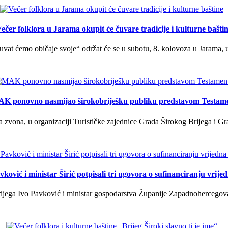
ečer folklora u Jarama okupit će čuvare tradicije i kulturne bašti
uvat ćemo običaje svoje“ održat će se u subotu, 8. kolovoza u Jarama, 
K ponovno nasmijao širokobriješku publiku predstavom Testam
a zvona, u organizaciji Turističke zajednice Grada Širokog Brijega i Gra
ković i ministar Širić potpisali tri ugovora o sufinanciranju vrij
ega Ivo Pavković i ministar gospodarstva Županije Zapadnohercegovačk