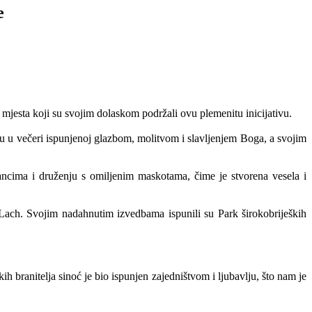
e
 mjesta koji su svojim dolaskom podržali ovu plemenitu inicijativu.
 su u večeri ispunjenoj glazbom, molitvom i slavljenjem Boga, a svojim
ncima i druženju s omiljenim maskotama, čime je stvorena vesela i
 Lach. Svojim nadahnutim izvedbama ispunili su Park širokobrijeških
 branitelja sinoć je bio ispunjen zajedništvom i ljubavlju, što nam je