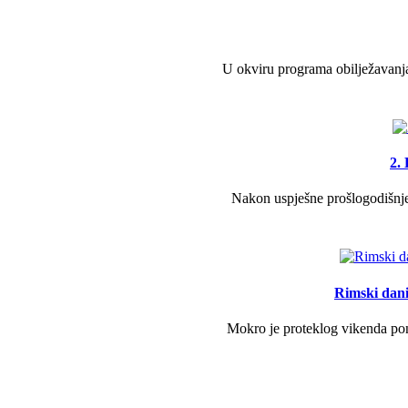
U okviru programa obilježavanja
2.
Nakon uspješne prošlogodišnje 
Rimski dani 
Mokro je proteklog vikenda pono