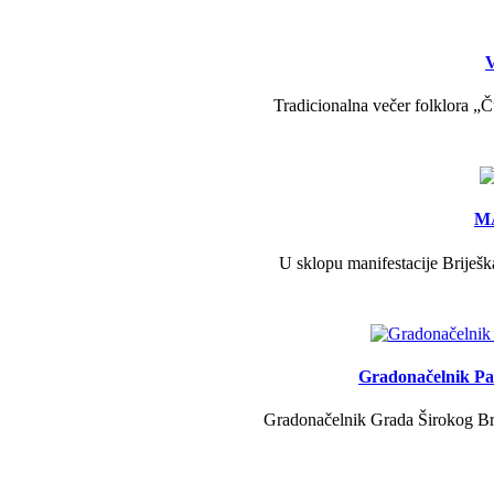
V
Tradicionalna večer folklora „Č
MA
U sklopu manifestacije Briješk
Gradonačelnik Pav
Gradonačelnik Grada Širokog Brij