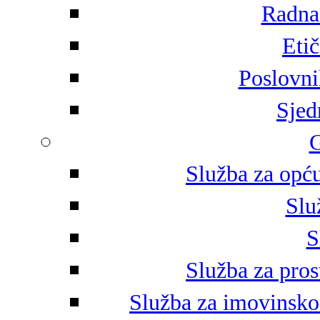
Radna 
Eti
Poslovni
Sjed
G
Služba za opću
Slu
S
Služba za pros
Služba za imovinsko-