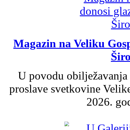
Magazin na Veliku Gosp
Šir
U povodu obilježavanja
proslave svetkovine Velik
2026. god