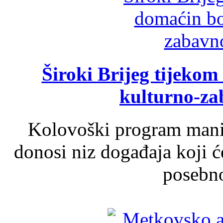
Široki Brijeg tijeko
kulturno-z
Kolovoški program manif
donosi niz događaja koji ć
posebno