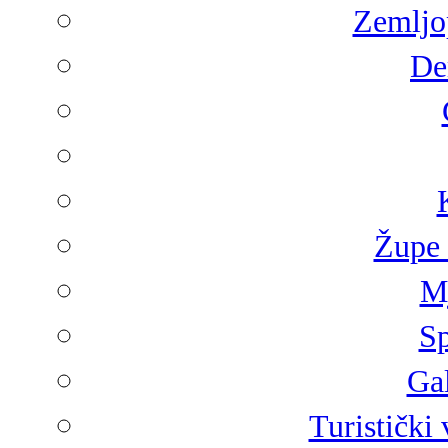
Zemljop
De
Župe 
Mj
Sp
Gal
Turistički 