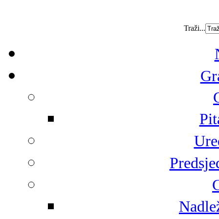
Traži...
Gr
Pit
Ure
Predsje
G
Nadlež