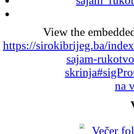
View the embedded 
https://sirokibrijeg.ba/ind
sajam-rukotvo
skrinja#sigPr
na 