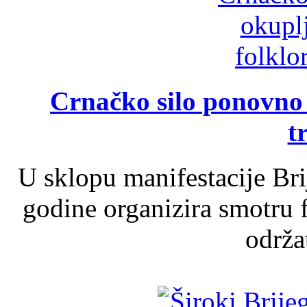
Crnačko silo ponovno o
t
U sklopu manifestacije Br
godine organizira smotru f
održat