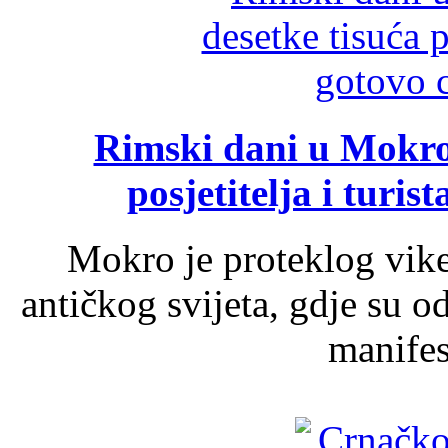
Rimski dani u Mokrom
posjetitelja i turist
Mokro je proteklog vik
antičkog svijeta, gdje su 
manifest