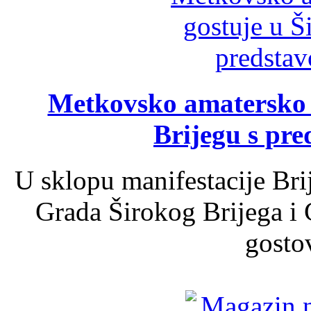
Metkovsko amatersko k
Brijegu s pr
U sklopu manifestacije Bri
Grada Širokog Brijega i 
gosto