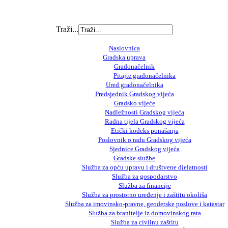
Traži...
Naslovnica
Gradska uprava
Gradonačelnik
Pitajte gradonačelnika
Ured gradonačelnika
Predsjednik Gradskog vijeća
Gradsko vijeće
Nadležnosti Gradskog vijeća
Radna tijela Gradskog vijeća
Etički kodeks ponašanja
Poslovnik o radu Gradskog vijeća
Sjednice Gradskog vijeća
Gradske službe
Služba za opću upravu i društvene djelatnosti
Služba za gospodarstvo
Služba za financije
Služba za prostorno uređenje i zaštitu okoliša
Služba za imovinsko-pravne, geodetske poslove i katastar
Služba za branitelje iz domovinskog rata
Služba za civilnu zaštitu