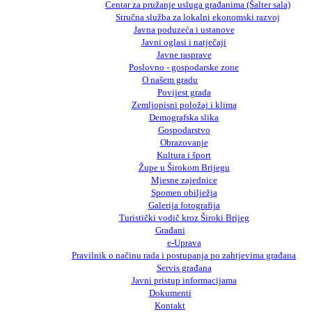
Centar za pružanje usluga građanima (Šalter sala)
Stručna služba za lokalni ekonomski razvoj
Javna poduzeća i ustanove
Javni oglasi i natječaji
Javne rasprave
Poslovno - gospodarske zone
O našem gradu
Povijest grada
Zemljopisni položaj i klima
Demografska slika
Gospodarstvo
Obrazovanje
Kultura i šport
Župe u Širokom Brijegu
Mjesne zajednice
Spomen obilježja
Galerija fotografija
Turistički vodič kroz Široki Brijeg
Građani
e-Uprava
Pravilnik o načinu rada i postupanja po zahtjevima građana
Servis građana
Javni pristup informacijama
Dokumenti
Kontakt