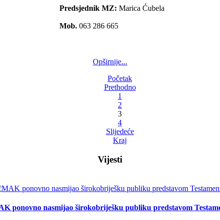
Predsjednik MZ:
Marica Ćubela
Mob.
063 286 665
Opširnije...
Početak
Prethodno
1
2
3
4
Slijedeće
Kraj
Vijesti
K ponovno nasmijao širokobriješku publiku predstavom Testam