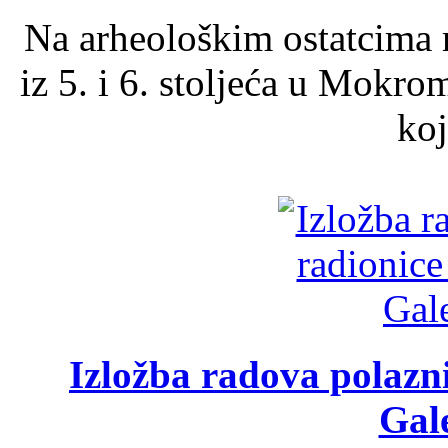
Na arheološkim ostatcima 
iz 5. i 6. stoljeća u Mokro
koj
Izložba radova polazn
Gale