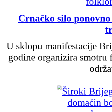
Crnačko silo ponovno o
t
U sklopu manifestacije Br
godine organizira smotru f
održat