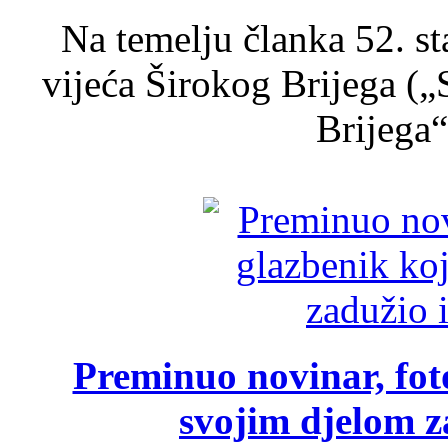
Na temelju članka 52. s
vijeća Širokog Brijega (
Brijega“,
Preminuo novinar, foto
svojim djelom za