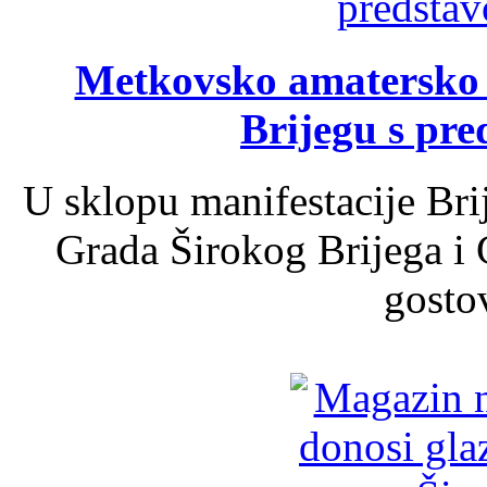
Metkovsko amatersko k
Brijegu s pr
U sklopu manifestacije Bri
Grada Širokog Brijega i 
gosto