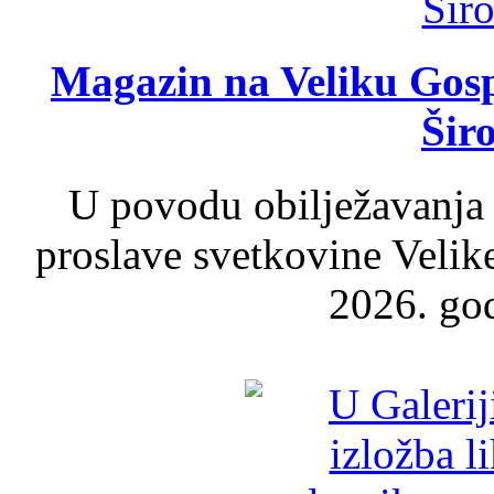
Magazin na Veliku Gosp
Šir
U povodu obilježavanja
proslave svetkovine Velik
2026. god