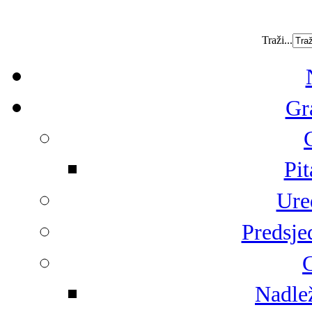
Traži...
Gr
Pit
Ure
Predsje
G
Nadlež