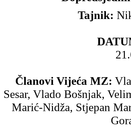
Tajnik:
Nik
DATU
21.
Članovi Vijeća MZ:
Vla
Sesar, Vlado Bošnjak, Veli
Marić-Nidža, Stjepan Mar
Gora