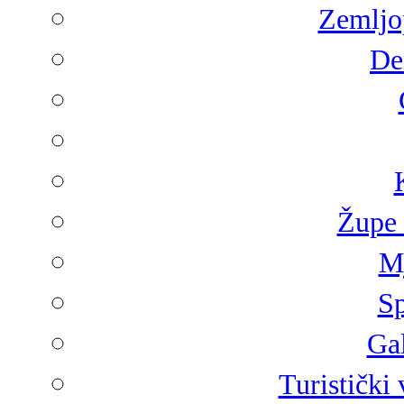
Zemljop
De
Župe 
Mj
Sp
Gal
Turistički 