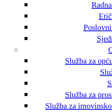
Radna 
Eti
Poslovni
Sjed
G
Služba za opću
Slu
S
Služba za pros
Služba za imovinsko-