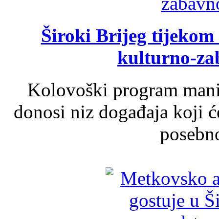
Široki Brijeg tijeko
kulturno-z
Kolovoški program manif
donosi niz događaja koji ć
posebno