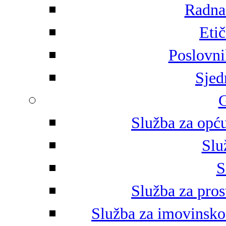
Radna 
Eti
Poslovni
Sjed
G
Služba za opću
Slu
S
Služba za pros
Služba za imovinsko-