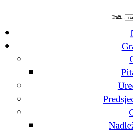
Traži...
Gr
Pit
Ure
Predsje
G
Nadlež