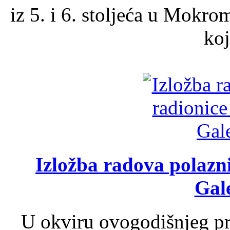
iz 5. i 6. stoljeća u Mokro
koj
Izložba radova polazn
Gale
U okviru ovogodišnjeg pr