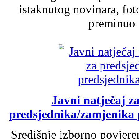
istaknutog novinara, foto
preminuo u
Javni natječaj z
predsjednika/zamjenika 
Središnje izborno povjere