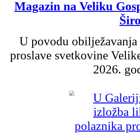
Magazin na Veliku Gosp
Šir
U povodu obilježavanja
proslave svetkovine Velik
2026. god