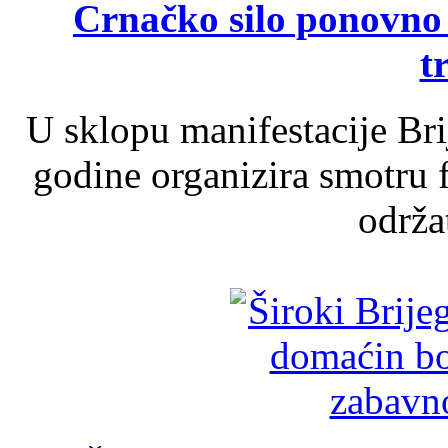
Crnačko silo ponovno o
t
U sklopu manifestacije Br
godine organizira smotru f
održat