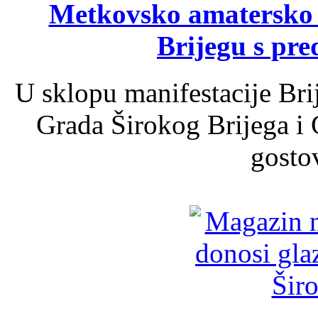
Metkovsko amatersko k
Brijegu s pr
U sklopu manifestacije Bri
Grada Širokog Brijega i 
gosto