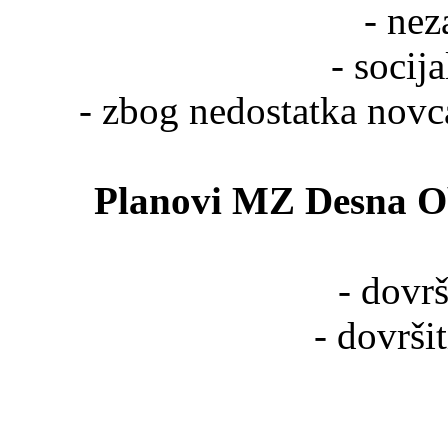
- nez
- socij
- zbog nedostatka novca
Planovi MZ Desna Ob
- dovr
- dovršit