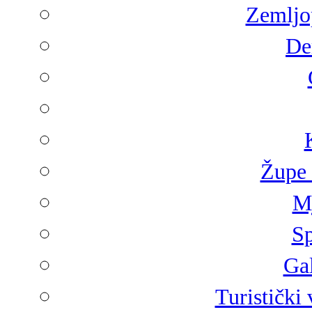
Zemljop
De
Župe 
Mj
Sp
Gal
Turistički 