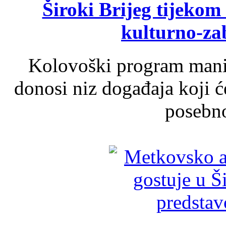
Široki Brijeg tijeko
kulturno-z
Kolovoški program manif
donosi niz događaja koji ć
posebno