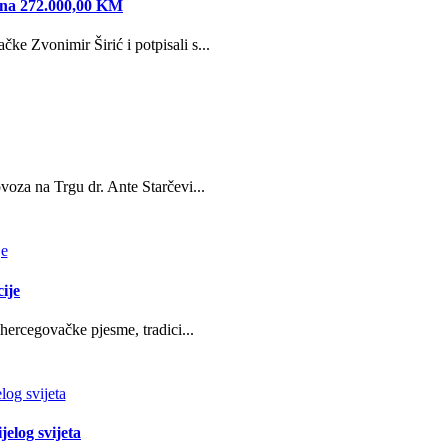
edna 272.000,00 KM
e Zvonimir Širić i potpisali s...
oza na Trgu dr. Ante Starčevi...
ije
hercegovačke pjesme, tradici...
jelog svijeta