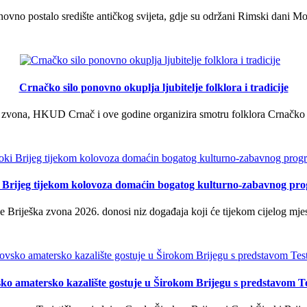
vno postalo središte antičkog svijeta, gdje su održani Rimski dani Mok
Crnačko silo ponovno okuplja ljubitelje folklora i tradicije
 zvona, HKUD Crnač i ove godine organizira smotru folklora Crnačko sil
i Brijeg tijekom kolovoza domaćin bogatog kulturno-zabavnog pr
 Briješka zvona 2026. donosi niz događaja koji će tijekom cijelog mjes
ko amatersko kazalište gostuje u Širokom Brijegu s predstavom T