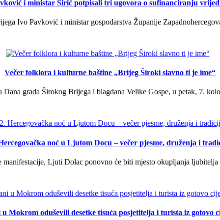
ković i ministar Širić potpisali tri ugovora o sufinanciranju vrij
ega Ivo Pavković i ministar gospodarstva Županije Zapadnohercegovačk
Večer folklora i kulturne baštine „Brijeg Široki slavno ti je ime“
 Dana grada Širokog Brijega i blagdana Velike Gospe, u petak, 7. kolov
 Hercegovačka noć u Ljutom Docu – večer pjesme, druženja i tradic
manifestacije, Ljuti Dolac ponovno će biti mjesto okupljanja ljubitelja 
u Mokrom oduševili desetke tisuća posjetitelja i turista iz gotovo ci