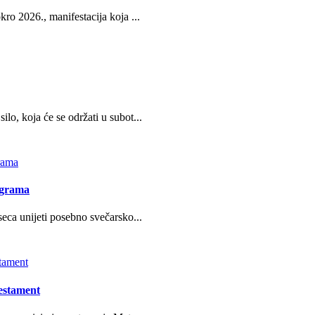
ro 2026., manifestacija koja ...
o, koja će se održati u subot...
ograma
eca unijeti posebno svečarsko...
estament