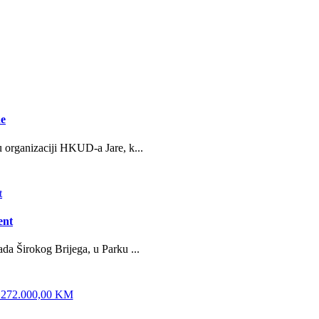
ne
u organizaciji HKUD-a Jare, k...
ent
da Širokog Brijega, u Parku ...