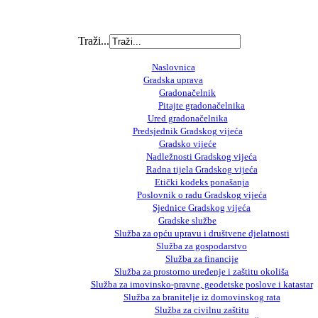
Traži...
Naslovnica
Gradska uprava
Gradonačelnik
Pitajte gradonačelnika
Ured gradonačelnika
Predsjednik Gradskog vijeća
Gradsko vijeće
Nadležnosti Gradskog vijeća
Radna tijela Gradskog vijeća
Etički kodeks ponašanja
Poslovnik o radu Gradskog vijeća
Sjednice Gradskog vijeća
Gradske službe
Služba za opću upravu i društvene djelatnosti
Služba za gospodarstvo
Služba za financije
Služba za prostorno uređenje i zaštitu okoliša
Služba za imovinsko-pravne, geodetske poslove i katastar
Služba za branitelje iz domovinskog rata
Služba za civilnu zaštitu