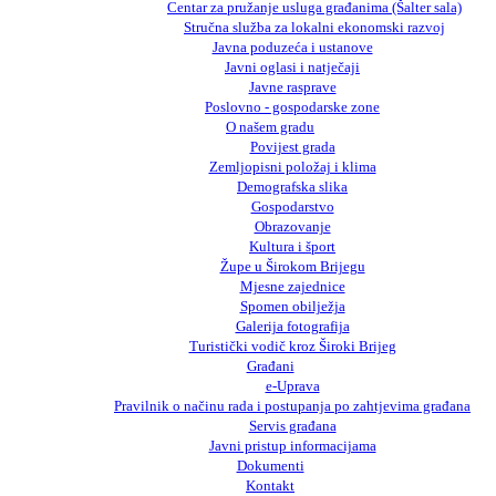
Centar za pružanje usluga građanima (Šalter sala)
Stručna služba za lokalni ekonomski razvoj
Javna poduzeća i ustanove
Javni oglasi i natječaji
Javne rasprave
Poslovno - gospodarske zone
O našem gradu
Povijest grada
Zemljopisni položaj i klima
Demografska slika
Gospodarstvo
Obrazovanje
Kultura i šport
Župe u Širokom Brijegu
Mjesne zajednice
Spomen obilježja
Galerija fotografija
Turistički vodič kroz Široki Brijeg
Građani
e-Uprava
Pravilnik o načinu rada i postupanja po zahtjevima građana
Servis građana
Javni pristup informacijama
Dokumenti
Kontakt