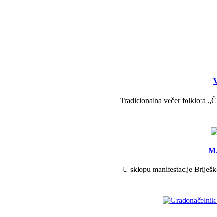
V
Tradicionalna večer folklora „Č
MA
U sklopu manifestacije Briješk