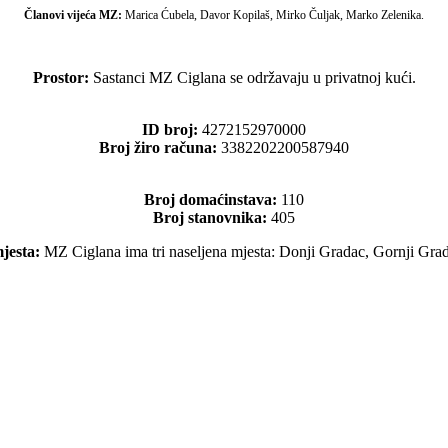
Članovi vijeća MZ:
Marica Ćubela, Davor Kopilaš,
Mirko Čuljak, Marko Zelenika.
Prostor:
Sastanci MZ Ciglana se održavaju u privatnoj kući.
ID broj:
4272152970000
Broj žiro računa:
3382202200587940
Broj domaćinstava:
110
Broj stanovnika:
405
jesta:
MZ Ciglana ima tri naseljena mjesta: Donji Gradac, Gornji Gra