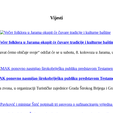
Vijesti
ečer folklora u Jarama okupit će čuvare tradicije i kulturne bašti
uvat ćemo običaje svoje“ održat će se u subotu, 8. kolovoza u Jarama, 
K ponovno nasmijao širokobriješku publiku predstavom Testam
a zvona, u organizaciji Turističke zajednice Grada Širokog Brijega i Gra