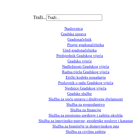
Traži...
Naslovnica
Gradska uprava
Gradonačelnik
Pitajte gradonačelnika
Ured gradonačelnika
Predsjednik Gradskog vijeća
Gradsko vijeće
Nadležnosti Gradskog vijeća
Radna tijela Gradskog vijeća
Etički kodeks ponašanja
Poslovnik o radu Gradskog vijeća
Sjednice Gradskog vijeća
Gradske službe
Služba za opću upravu i društvene djelatnosti
Služba za gospodarstvo
Služba za financije
Služba za prostorno uređenje i zaštitu okoliša
Služba za imovinsko-pravne, geodetske poslove i katastar
Služba za branitelje iz domovinskog rata
Služba za civilnu zaštitu