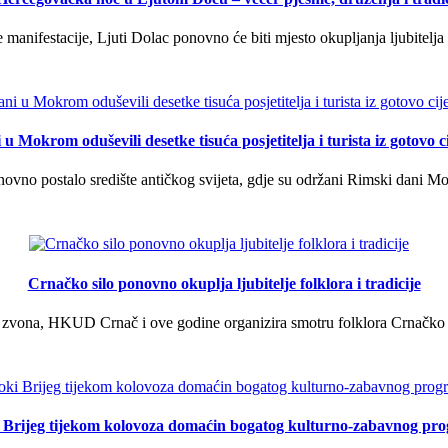
manifestacije, Ljuti Dolac ponovno će biti mjesto okupljanja ljubitelja 
u Mokrom oduševili desetke tisuća posjetitelja i turista iz gotovo ci
vno postalo središte antičkog svijeta, gdje su održani Rimski dani Mok
Crnačko silo ponovno okuplja ljubitelje folklora i tradicije
 zvona, HKUD Crnač i ove godine organizira smotru folklora Crnačko sil
i Brijeg tijekom kolovoza domaćin bogatog kulturno-zabavnog pr