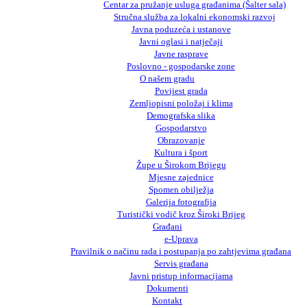
Centar za pružanje usluga građanima (Šalter sala)
Stručna služba za lokalni ekonomski razvoj
Javna poduzeća i ustanove
Javni oglasi i natječaji
Javne rasprave
Poslovno - gospodarske zone
O našem gradu
Povijest grada
Zemljopisni položaj i klima
Demografska slika
Gospodarstvo
Obrazovanje
Kultura i šport
Župe u Širokom Brijegu
Mjesne zajednice
Spomen obilježja
Galerija fotografija
Turistički vodič kroz Široki Brijeg
Građani
e-Uprava
Pravilnik o načinu rada i postupanja po zahtjevima građana
Servis građana
Javni pristup informacijama
Dokumenti
Kontakt