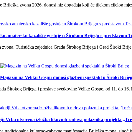
 Briješka zvona 2026. donosi niz događaja koji će tijekom cijelog mjes
ko amatersko kazalište gostuje u Širokom Brijegu s predstavom T
 zvona, Turistička zajednica Grada Širokog Brijega i Grad Široki Brije
Magazin na Veliku Gospu donosi glazbeni spektakl u Široki Brije
a Širokog Brijega i proslave svetkovine Velike Gospe, od 11. do 16. 
iji Vrba otvorena izložba likovnih radova polaznika projekta „Tr
tradicionalne kulturno-zabavne manifestacije Briješka zvona, sinoć je 