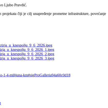
evo Ljubo Pravdić.
projekata čiji je cilj unapređenje prometne infrastrukture, povećanje
preko-1-4-milijuna-km#sigProGalleria94a60c0d18