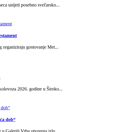
eca unijeti posebno svečarsko...
estament
g organiziraju gostovanje Met...
g
kolovoza 2026. godine u Široko...
eća dob“
u Galeriji Vrba otvorena izlo...