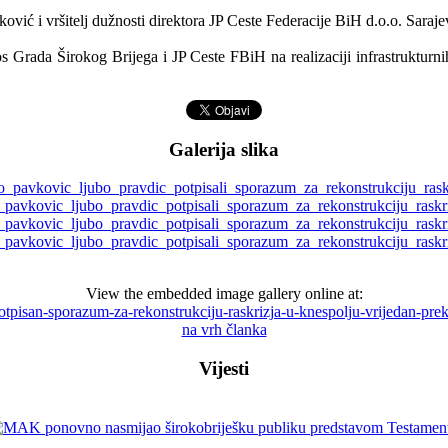
vić i vršitelj dužnosti direktora JP Ceste Federacije BiH d.o.o. Saraj
 Grada Širokog Brijega i JP Ceste FBiH na realizaciji infrastrukturnih 
Galerija slika
View the embedded image gallery online at:
7-potpisan-sporazum-za-rekonstrukciju-raskrizja-u-knespolju-vrijedan-
na vrh članka
Vijesti