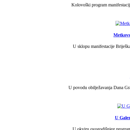
Kolovoški program manifestacije
Metkovs
U sklopu manifestacije Briješka
U povodu obilježavanja Dana Grad
U Galer
U okviru ovogodišnjeg programa 