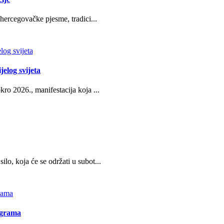
hercegovačke pjesme, tradici...
jelog svijeta
ro 2026., manifestacija koja ...
o, koja će se održati u subot...
ograma