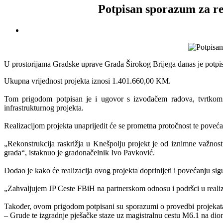
Potpisan sporazum za re
U prostorijama Gradske uprave Grada Širokog Brijega danas je potpisa
Ukupna vrijednost projekta iznosi 1.401.660,00 KM.
Tom prigodom potpisan je i ugovor s izvođačem radova, tvrtkom H
infrastrukturnog projekta.
Realizacijom projekta unaprijedit će se prometna protočnost te poveć
„Rekonstrukcija raskrižja u Knešpolju projekt je od iznimne važnos
grada“, istaknuo je gradonačelnik Ivo Pavković.
Dodao je kako će realizacija ovog projekta doprinijeti i povećanju sigu
„Zahvaljujem JP Ceste FBiH na partnerskom odnosu i podršci u realizac
Također, ovom prigodom potpisani su sporazumi o provedbi projekata 
– Grude te izgradnje pješačke staze uz magistralnu cestu M6.1 na di