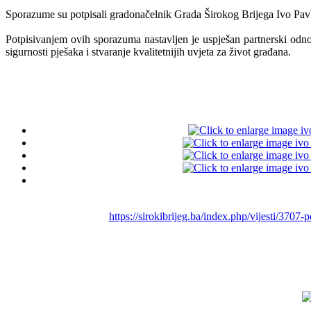
Sporazume su potpisali gradonačelnik Grada Širokog Brijega Ivo Pavko
Potpisivanjem ovih sporazuma nastavljen je uspješan partnerski odnos
sigurnosti pješaka i stvaranje kvalitetnijih uvjeta za život građana.
https://sirokibrijeg.ba/index.php/vijesti/370