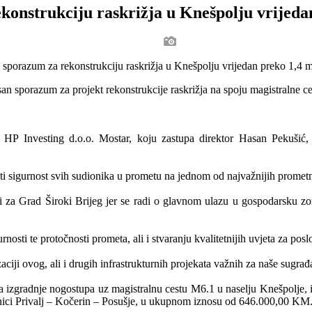
konstrukciju raskrižja u Knešpolju vrijed
n sporazum za projekt rekonstrukcije raskrižja na spoju magistralne ces
P Investing d.o.o. Mostar, koju zastupa direktor Hasan Pekušić, č
ati sigurnost svih sudionika u prometu na jednom od najvažnijih promet
ti za Grad Široki Brijeg jer se radi o glavnom ulazu u gospodarsku zo
rnosti te protočnosti prometa, ali i stvaranju kvalitetnijih uvjeta za p
iji ovog, ali i drugih infrastrukturnih projekata važnih za naše sugrađ
izgradnje nogostupa uz magistralnu cestu M6.1 u naselju Knešpolje, iz
onici Privalj – Kočerin – Posušje, u ukupnom iznosu od 646.000,00 KM