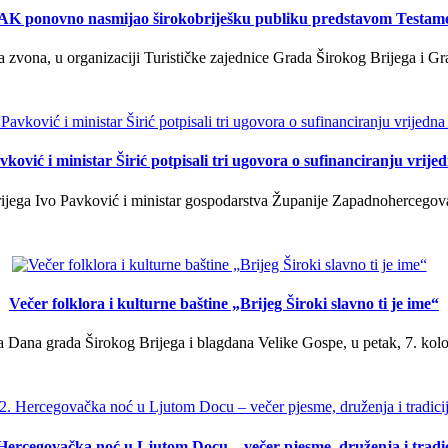
K ponovno nasmijao širokobriješku publiku predstavom Testam
a zvona, u organizaciji Turističke zajednice Grada Širokog Brijega i Gra
ković i ministar Širić potpisali tri ugovora o sufinanciranju vrij
ega Ivo Pavković i ministar gospodarstva Županije Zapadnohercegovačk
Večer folklora i kulturne baštine „Brijeg Široki slavno ti je ime“
 Dana grada Širokog Brijega i blagdana Velike Gospe, u petak, 7. kolov
 Hercegovačka noć u Ljutom Docu – večer pjesme, druženja i tradic