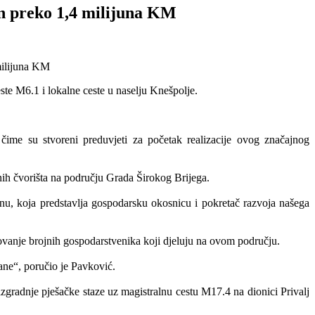
an preko 1,4 milijuna KM
te M6.1 i lokalne ceste u naselju Knešpolje.
ime su stvoreni preduvjeti za početak realizacije ovog značajnog
nih čvorišta na području Grada Širokog Brijega.
nu, koja predstavlja gospodarsku okosnicu i pokretač razvoja našega
oslovanje brojnih gospodarstvenika koji djeluju na ovom području.
ane“, poručio je Pavković.
gradnje pješačke staze uz magistralnu cestu M17.4 na dionici Privalj
.