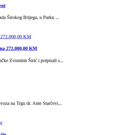
ent
da Širokog Brijega, u Parku ...
edna 272.000,00 KM
e Zvonimir Širić i potpisali s...
oza na Trgu dr. Ante Starčevi...
ije