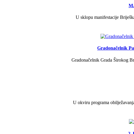
MA
U sklopu manifestacije Briješk
Gradonačelnik Pav
Gradonačelnik Grada Širokog Brij
U okviru programa obilježavanja
2.